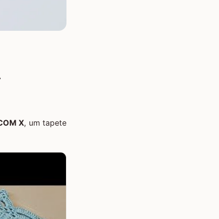
-
COM X
, um tapete