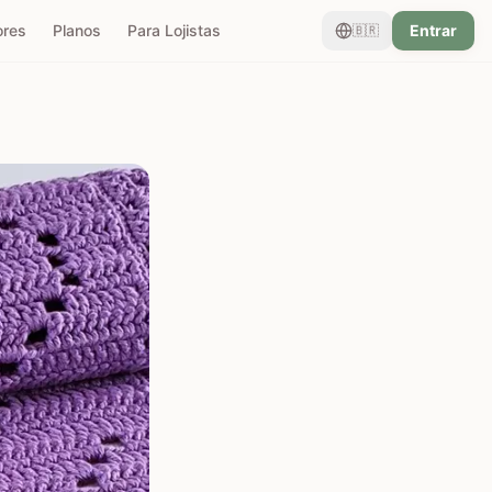
ores
Planos
Para Lojistas
Entrar
🇧🇷