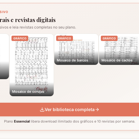
SIVO
ais e revistas digitais
sivos e leia revistas completas no seu plano.
GRÁFICO
GRÁFICO
GRÁFICO
Mosaico de barcos
Mosaico de cactos
Mosaico de corujas
Ver biblioteca completa
Plano
Essencial
libera download ilimitado dos gráficos e 10 revistas por semana.