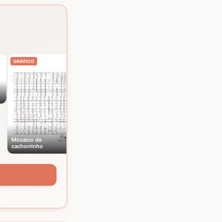
Mosaico de elefantes
GRÁFICO
GRÁFICO
Mosaico de
cachorrinho