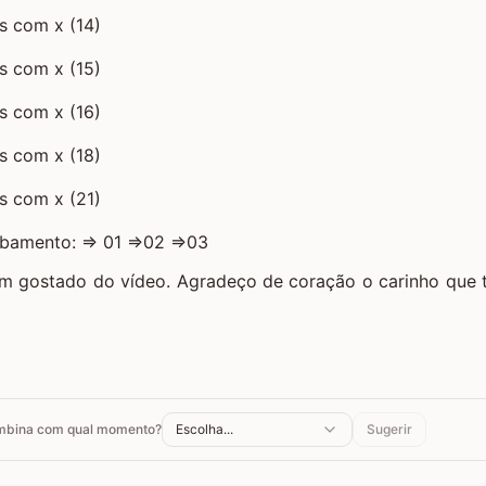
abamento: ⇒
01
⇒
02
⇒
03
m gostado do vídeo. Agradeço de coração o carinho que 
ombina com qual momento?
Escolha...
Sugerir