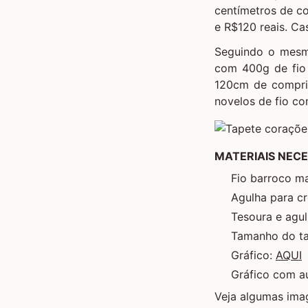
centímetros de co
e R$120 reais. Ca
Seguindo o mesmo
com 400g de fio
120cm de compri
novelos de fio c
MATERIAIS NEC
Fio barroco ma
Agulha para c
Tesoura e agu
Tamanho do ta
Gráfico:
AQUI
Gráfico com 
Veja algumas ima