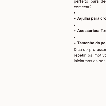
perfeito para d
começar?
•
Agulha para cr
•
Acessórios:
Tes
•
Tamanho da pe
Dica do professor
repetir os motiv
iniciarmos os pon