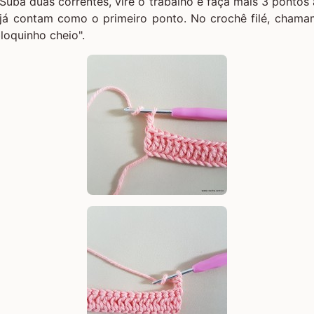
Suba duas correntes, vire o trabalho e faça mais 3 pontos 
s já contam como o primeiro ponto. No crochê filé, chama
loquinho cheio".