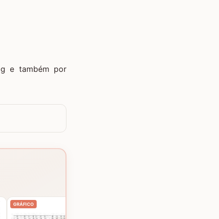
log e também por
Mosaico de elefantes
GRÁFICO
GRÁFICO