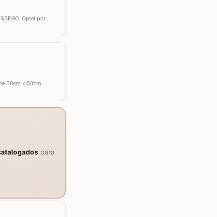
ÊSSEGO. Optei por
ste trabalho utilizei os
 de 50cm x 50cm,
e resistente. Materiais
catalogados
para