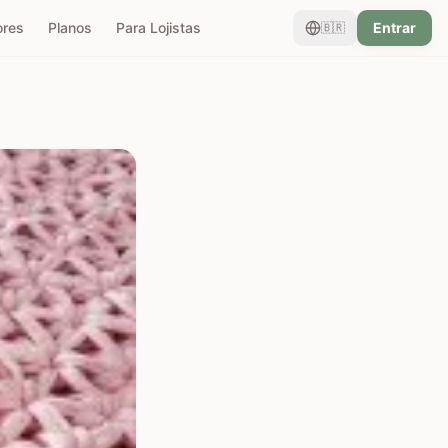
ores
Planos
Para Lojistas
Entrar
🇧🇷