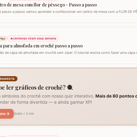
tro de mesa com flor de pêssego - Passo a passo
e passo a passo vamos aprender a confeccionar um centro de mesa com a FLOR DE P
zar esta flor sem relevo para que não atrapalhe se precisar colocar algo em cima. Para e
Duna da Círculo S.A. Você pode utilizar os fios Barroco maxcolor, Barroco…
🔥
centenas viram essa semana
tigo
a para almofada em crochê passo a passo
ção de capa de almofada em crochê sem zíper: O tutorial ensina como fazer uma capa
ca para lavar e versátil, usando crochê com fio de algodão para um acabamento bonito 
sários para o projeto: São imprescindíveis fio de algodão nº6, agulha de…
RRAMENTA
be ler gráficos de crochê? 🧶
 símbolos do crochê com nosso quiz interativo.
Mais de 80 pontos 
nder de forma divertida — e ainda ganhar XP!
ora
Grátis • 2 min