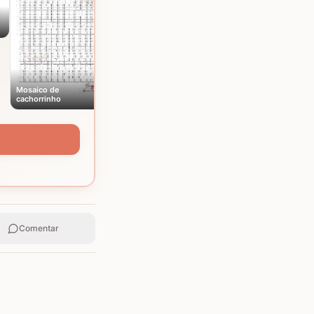
Mosaico de
cachorrinho
Comentar