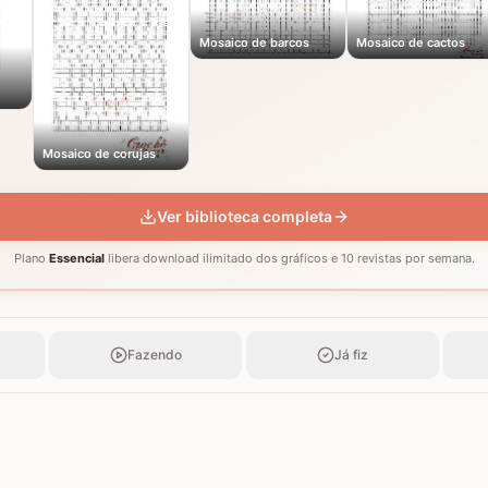
Mosaico de barcos
Mosaico de cactos
Mosaico de corujas
Ver biblioteca completa
Plano
Essencial
libera download ilimitado dos gráficos e 10 revistas por semana.
Fazendo
Já fiz