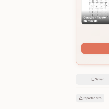
Coração - Tapete
montagem
Salvar
Reportar erro