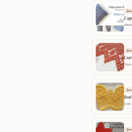
Ar
Cap
Nest
capa
Utili
Ar
Cort
Seja 
peça
mode
Ar
Bor
Este
croch
como
Ar