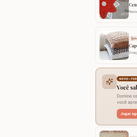
Cen
Nest
utili
fios 
Ar
Cap
Cria
práti
neces
NOVO • FE
Você sa
Domine os
você apre
Jogar ag