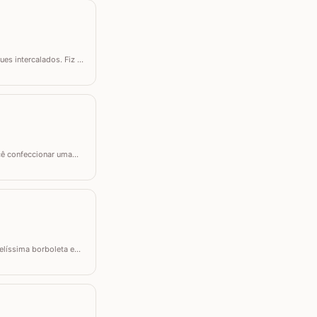
s intercalados. Fiz a
 tamanho desejado.
ocê confeccionar uma
a CORTINA DE CROCHÊ, um
belíssima borboleta em
l que pode ser utilizada