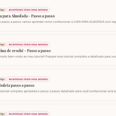
🔥
centenas viram essa semana
tigo
a para Almofada - Passo a passo
e passo a passo vamos aprender como confeccionar a CAPA PARA ALMOFADA com leque
 para almofada de 40 x 40 e seguindo o passo a passo você consegue adaptar para o
zei o fio Barroco Maxcolor da Círculo S/A. Um fio extremamente macio por ser 100%…
🔥
centenas viram essa semana
tigo
ina de crochê - Passo a passo
muito bem-vindo ao meu tutorial! Preparei este tutorial completo e detalhado para v
 versátil e encantadora. Hoje, vamos aprender todos os passos para criar uma lind
lo clássico que também pode ser adaptado como bandô ou até mesmo como um…
🔥
centenas viram essa semana
tigo
boleta passo a passo
 tutorial completo apresenta o passo a passo detalhado para você confeccionar uma 
ê. Este guia para iniciantes e artesãos experientes ensina como criar uma peça versáti
 toalhinha de copa, decoração de móveis ou até mesmo como aplicação em…
🔥
centenas viram essa semana
tigo