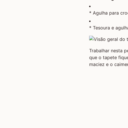
* Agulha para cr
* Tesoura e agul
Trabalhar nesta p
que o tapete fiqu
maciez e o caimen