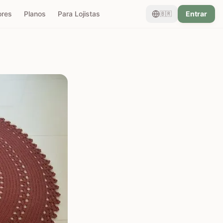
ores
Planos
Para Lojistas
Entrar
🇧🇷