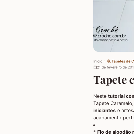
Início
›
🧶
Tapetes de 
21 de fevereiro de 20
Tapete 
Neste
tutorial co
Tapete Caramelo,
iniciantes
e artes
acabamento perfe
*
Fio de algodão 