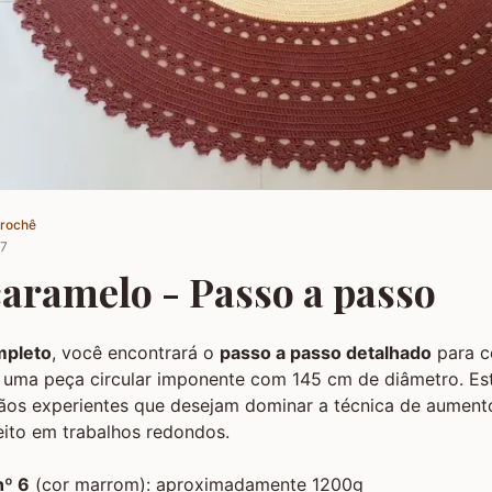
Crochê
17
caramelo - Passo a passo
mpleto
, você encontrará o
passo a passo detalhado
para c
 uma peça circular imponente com 145 cm de diâmetro. E
ãos experientes que desejam dominar a técnica de aumento
ito em trabalhos redondos.
nº 6
(cor marrom): aproximadamente 1200g