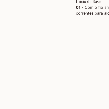
Início da Base
01 -
Com o fio am
correntes para alc