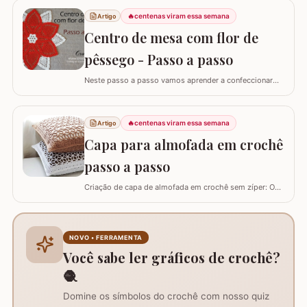
artesãos experientes ensina como criar uma peça
🔥
centenas viram essa semana
Artigo
versátil que pode ser utilizada como toalhinha de copa,
decoração de móveis ou até mesmo como aplicação
Centro de mesa com flor de
em…
pêssego - Passo a passo
Neste passo a passo vamos aprender a confeccionar
um centro de mesa com a FLOR DE PÊSSEGO. Optei por
utilizar esta flor sem relevo para que não atrapalhe se
precisar colocar algo em cima. Para este trabalho
🔥
centenas viram essa semana
Artigo
utilizei os fios Duna da Círculo S.A. Você pode utilizar os
Capa para almofada em crochê
fios Barroco maxcolor, Barroco…
passo a passo
Criação de capa de almofada em crochê sem zíper: O
tutorial ensina como fazer uma capa de 50cm x 50cm,
prática para lavar e versátil, usando crochê com fio de
algodão para um acabamento bonito e resistente.
Materiais necessários para o projeto: São
NOVO • FERRAMENTA
imprescindíveis fio de algodão nº6, agulha de…
Você sabe ler gráficos de crochê?
🧶
Domine os símbolos do crochê com nosso quiz