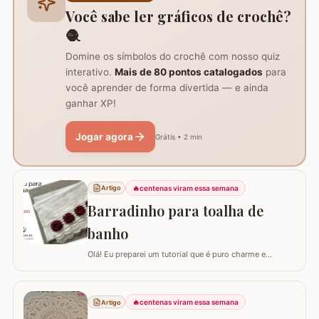
com um anel mágico ou uma argola de 10…
Você sabe ler gráficos de crochê?
🧶
Domine os símbolos do crochê com nosso quiz
interativo.
Mais de 80 pontos catalogados
para
você aprender de forma divertida — e ainda
ganhar XP!
Jogar agora
Grátis • 2 min
🔥
centenas viram essa semana
Artigo
Barradinho para toalha de
banho
Olá! Eu preparei um tutorial que é puro charme e
sofisticação para o seu banheiro. Hoje, eu vou te ensinar
como confeccionar um Barradinho para Toalha de
Banho ou Toalha de Rosto passo a passo. Esse
🔥
centenas viram essa semana
Artigo
trabalho transforma uma peça simples em um item de
decoração de luxo, ideal para presentear ou para…