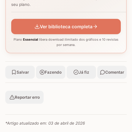
Coração - Tapete
seu plano.
montagem
Mosaico de corujas
Mosaico de barcos
GRÁFICO
GRÁFICO
GRÁFICO
Ver biblioteca completa
Plano
Essencial
libera download ilimitado dos gráficos e 10 revistas
por semana.
Salvar
Fazendo
Já fiz
Comentar
Reportar erro
*Artigo atualizado em:
03 de abril de 2026