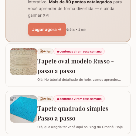
interativo.
Mais de 80 pontos catalogados
para
você aprender de forma divertida — e ainda
ganhar XP!
Jogar agora
Grátis • 2 min
🔥
centenas viram essa semana
Artigo
Tapete oval modelo Russo -
passo a passo
Olá! No tutorial detalhado de hoje, vamos aprender
como confeccionar este lindo TAPETE OVAL MODELO
RUSSO. Recentemente, postamos aqui no blog a versão
redonda deste modelo, e você pode conferir clicando
🔥
centenas viram essa semana
Artigo
AQUI. Este é um trabalho clássico que combina com
Tapete quadrado simples -
vários ambientes e é uma excelente…
Passo a passo
Olá, que alegria ter você aqui no Blog do Crochê! Hoje
preparei um tutorial completo para confeccionarmos