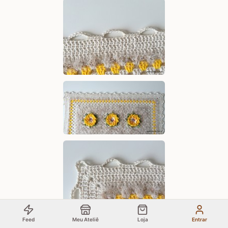
Feed
Meu Ateliê
Loja
Entrar