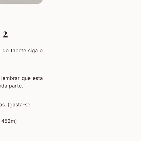
 2
 do tapete siga o
 lembrar que esta
nda parte.
as. (gasta-se
e 452m)
)