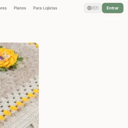
ores
Planos
Para Lojistas
Entrar
🇧🇷