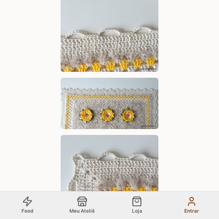
Feed
Meu Ateliê
Loja
Entrar