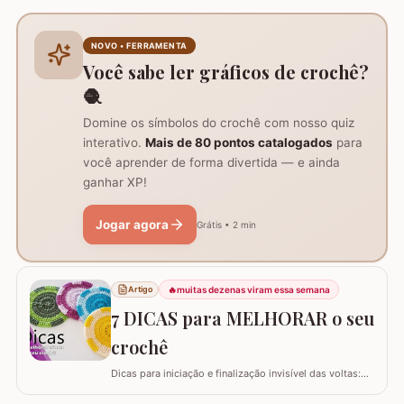
praticidade: um PORTA-CELULAR em crochê. Além de
ser uma peça linda para guardar o aparelho e o
carregador dentro da bolsa, ele funciona como um
NOVO • FERRAMENTA
suporte inteligente na hora de carregar seu…
Você sabe ler gráficos de crochê?
🧶
Domine os símbolos do crochê com nosso quiz
interativo.
Mais de 80 pontos catalogados
para
você aprender de forma divertida — e ainda
ganhar XP!
Jogar agora
Grátis • 2 min
🔥
muitas dezenas viram essa semana
Artigo
7 DICAS para MELHORAR o seu
crochê
Dicas para iniciação e finalização invisível das voltas:
Ajustar a tensão do fio e usar truques específicos