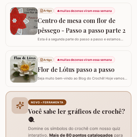
compõe o jogo de banheiro oval. Este jogo de banheiro
foi uma adaptação que fiz de um modelo de tapete e o
🔥
muitas dezenas viram essa semana
Artigo
passo a passo do TAPETE DO LAVABO já está
Centro de mesa com flor de
disponível aqui no blog, confira nos links abaixo! Jogo
de…
pêssego - Passo a passo parte 2
Esta é a segunda parte do passo a passo e estamos
confeccionando o centro de mesa com flor de pêssego.
Se está procurando o início do trabalho visite o link
abaixo onde também temos a lista completa de
🔥
muitas dezenas viram essa semana
Artigo
materiais. Centro de mesa com flor de pêssego - Parte 1
Tamanho do trabalho pronto: 60 cm de…
Flor de Lótus passo a passo
Seja muito bem-vindo ao Blog do Crochê! Hoje vamos
aprender, através deste tutorial completo, como
confeccionar a belíssima Flor de Lótus em crochê. Este
passo a passo detalhado foi preparado para que você
crie uma peça volumosa e encantadora, perfeita para
NOVO • FERRAMENTA
trilhos de mesa, aplicações em tapetes ou…
Você sabe ler gráficos de crochê?
🧶
Domine os símbolos do crochê com nosso quiz
interativo.
Mais de 80 pontos catalogados
para