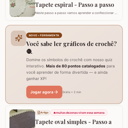
Tapete espiral - Passo a passo
Neste passo a passo vamos aprender a confeccionar o
TAPETE ESPIRAL. Um belíssimo trabalho que também
pode ser utilizado como trilho de mesa. Utilizei os fios
Barroco Maxcolor nº8 para o tapete e Barroco
multicolor para contorno, flores e folhas. Se for utilizar
NOVO • FERRAMENTA
como trilho de mesa aconselho um fio…
Você sabe ler gráficos de crochê?
🧶
Domine os símbolos do crochê com nosso quiz
interativo.
Mais de 80 pontos catalogados
para
você aprender de forma divertida — e ainda
ganhar XP!
Jogar agora
Grátis • 2 min
🔥
muitas dezenas viram essa semana
Artigo
Tapete oval simples - Passo a