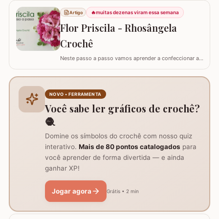
coruja real consiga girar o pescoço em 270°, a nossa
🔥
muitas dezenas viram essa semana
Artigo
versão em crochê é ainda mais versátil: podemos criá-
Flor Priscila - Rhosângela
la em todas as cores e estilos,…
Crochê
Neste passo a passo vamos aprender a confeccionar a
FLOR PRISCILA criada pela artesã Rhosângela. Para
conhecer, curtir e adquirir os trabalhos desta artesã
visite a página RHOSÂNGELA ARTES EM CROCHÊ e não
deixem de se inscrever em seu canal no YouTube –&gt;
NOVO • FERRAMENTA
AQUI. Já temos disponível aqui no blog…
Você sabe ler gráficos de crochê?
🧶
Domine os símbolos do crochê com nosso quiz
interativo.
Mais de 80 pontos catalogados
para
você aprender de forma divertida — e ainda
ganhar XP!
Jogar agora
Grátis • 2 min