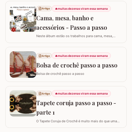
garante um acabamento quase imperceptível nas
iniciações e finalizações das voltas, resultando em um
🔥
muitas dezenas viram essa semana
Artigo
trabalho mais elegante. Variações de pontos com o
Cama, mesa, banho e
falso ponto alto: Experimentar…
acessórios - Passo a passo
Neste álbum estão os trabalhos para cama, mesa,
banho e acessórios. Para ver o passo a passo basta
clicar nas imagens! Trilhos/caminhos e centro de mesa
Sousplat Puxa-saco e porta-pano de prato Squares para
🔥
muitas dezenas viram essa semana
Artigo
colcha de cama Outros Álbuns que temos no blog
Bolsa de crochê passo a passo
Bolsa de crochê passo a passo
🔥
muitas dezenas viram essa semana
Artigo
Tapete coruja passo a passo -
parte 1
O Tapete Coruja de Crochê é muito mais do que uma
peça utilitária; é um clássico que une a simbologia da
sabedoria com a delicadeza do feito à mão. Embora a