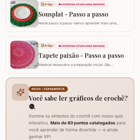
cerca de 43 cm, além de tesoura e agulha de tapeçaria
🔥
centenas viram essa semana
Artigo
para acabamento.Versatilidade do…
Sousplat - Passo a passo
Neste passo a passo vamos aprender mais uma
daquelas peças que deixam sua mesa toda estilosa!
Este SOUSPLAT cai como uma luva na decoração
natalina. O fio verde e o detalhe triangular do
acabamento remete imediatamente ao formato de
🔥
centenas viram essa semana
Artigo
pinheiro e vamos combinar que o pinheiro só lembra
Tapete paixão - Passo a passo
natal :)…
Material necessário e preparação inicial: São
necessários dois novelos de 400g e um de 200g do fio,
agulha de crochê 3.0mm, tesoura, agulha de tapeceiro,
além de um anel mágico para iniciar o trabalho. Início
do trabalho e formação do centro do tapete: Comece
NOVO • FERRAMENTA
com um anel mágico ou uma argola de 10…
Você sabe ler gráficos de crochê?
🧶
Domine os símbolos do crochê com nosso quiz
interativo.
Mais de 80 pontos catalogados
para
você aprender de forma divertida — e ainda
ganhar XP!