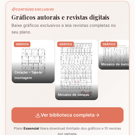
CONTEÚDO EXCLUSIVO
Gráficos autorais e revistas digitais
Baixe gráficos exclusivos e leia revistas completas no
seu plano.
GRÁFICO
GRÁFICO
GRÁFICO
Mosaico de barcos
Coração - Tapete
montagem
Mosaico de corujas
Ver biblioteca completa
Plano
Essencial
libera download ilimitado dos gráficos e 10 revistas
por semana.