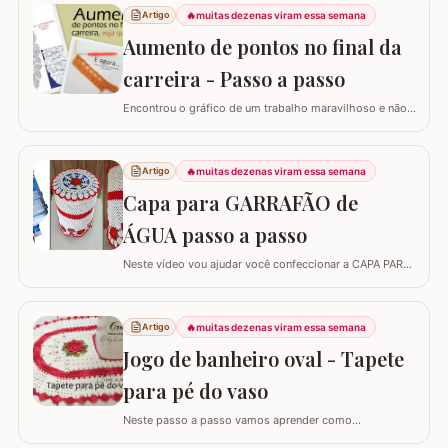
🔥
muitas dezenas viram essa semana
Artigo
Aumento de pontos no final da
carreira - Passo a passo
Encontrou o gráfico de um trabalho maravilhoso e não
está conseguindo fazer? Neste passo a passo vou
explicar de forma simples como interpretar o gráfico,
calcular a quantidade de correntes para iniciar um
🔥
muitas dezenas viram essa semana
Artigo
trabalho e aumentar a quantidade de pontos no início ou
Capa para GARRAFÃO de
no final da carreira. (Link para…
ÁGUA passo a passo
Neste vídeo vou ajudar você confeccionar a CAPA PARA
GARRAFÃO de água. Um modelo que sempre faz
sucesso agora com passo a passo super detalhado.
Esta capa veste bem um GARRAFÃO de 20 l e você pode
🔥
muitas dezenas viram essa semana
Artigo
diminuir a quantidade de flores para fazer a capa para
Jogo de banheiro oval - Tapete
um garrafão menor, aliás, se o seu ponto for…
para pé do vaso
Neste passo a passo vamos aprender como
confeccionar o TAPETE PARA O PÉ DO VASO que