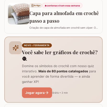
precisar colocar algo em cima. Para este trabalho
🔥
centenas viram essa semana
Artigo
utilizei os fios Duna da Círculo S.A. Você pode utilizar os
Capa para almofada em crochê
fios Barroco maxcolor, Barroco…
passo a passo
Criação de capa de almofada em crochê sem zíper: O
tutorial ensina como fazer uma capa de 50cm x 50cm,
prática para lavar e versátil, usando crochê com fio de
algodão para um acabamento bonito e resistente.
Materiais necessários para o projeto: São
NOVO • FERRAMENTA
imprescindíveis fio de algodão nº6, agulha de…
Você sabe ler gráficos de crochê?
🧶
Domine os símbolos do crochê com nosso quiz
interativo.
Mais de 80 pontos catalogados
para
você aprender de forma divertida — e ainda
ganhar XP!
Jogar agora
Grátis • 2 min