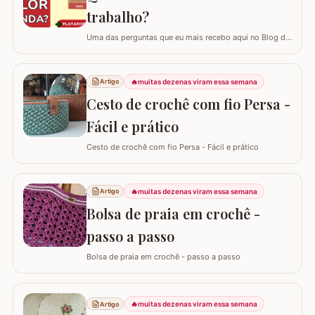
trabalho?
Uma das perguntas que eu mais recebo aqui no Blog do
Crochê, tanto de quem está começando quanto de
quem já tem estrada, é: "Samuel, quanto eu devo cobrar
pelas minhas peças?". Eu sei que muitas vezes o medo
🔥
muitas dezenas viram essa semana
Artigo
de cobrar o valor justo e não vender fala mais alto, mas
Cesto de crochê com fio Persa -
hoje eu quero te ajudar a mudar…
Fácil e prático
Cesto de crochê com fio Persa - Fácil e prático
🔥
muitas dezenas viram essa semana
Artigo
Bolsa de praia em crochê -
passo a passo
Bolsa de praia em crochê - passo a passo
🔥
muitas dezenas viram essa semana
Artigo