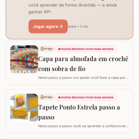
você aprender de forma divertida — e ainda
ganhar XP!
Jogar agora
Grátis • 2 min
🔥
muitas dezenas viram essa semana
Artigo
Capa para almofada em crochê
com sobra de fio
Neste passo a passo vou ajudar você fazer a capa para
almofada com sobra de fios! Aqui no blog já tenho o
passo a passo do tapete, mas desta vez vou mostrar
como é super fácil fazer um modelo quadrado com as
🔥
muitas dezenas viram essa semana
Artigo
bordas retas. O passo a passo está bem detalhado,
Tapete Ponto Estrela passo a
mas se sentir alguma dificuldade deixe um…
passo
Neste passo a passo você vai aprender a confeccionar
um lindo tapete utilizando apenas 1 novelo de Barroco
Maxcolor (400g/452 metros). Quem trabalha com este