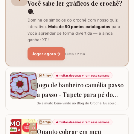
Você sabe ler gráficos de crochê?
🧶
Domine os símbolos do crochê com nosso quiz
interativo.
Mais de 80 pontos catalogados
para
você aprender de forma divertida — e ainda
ganhar XP!
Jogar agora
Grátis • 2 min
🔥
muitas dezenas viram essa semana
Artigo
Jogo de banheiro camélia passo
a passo - Tapete para pé do
vaso
Seja muito bem-vindo ao Blog do Crochê! Eu sou o
Samuel Ramos e hoje vamos aprender a confeccionar o
tapete camélia para o pé do vaso sanitário. Este passo
a passo foi elaborado com muito carinho para que você
🔥
muitas dezenas viram essa semana
Artigo
complete seu jogo de banheiro com perfeição. É uma
Quanto cobrar em meu
peça com encaixe preciso e um…