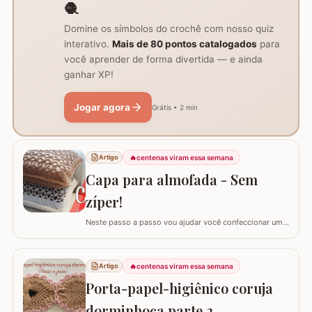
🧶
Domine os símbolos do crochê com nosso quiz
interativo.
Mais de 80 pontos catalogados
para
você aprender de forma divertida — e ainda
ganhar XP!
Jogar agora
Grátis • 2 min
🔥
centenas viram essa semana
Artigo
Capa para almofada - Sem
zíper!
Neste passo a passo vou ajudar você confeccionar uma
capa para almofada que não utiliza zíper ou botão para
fechar. Ela é toda feita apenas em crochê mas, não
vamos abrir mão da praticidade de tirar a capa quando
🔥
centenas viram essa semana
Artigo
precisar lavar. Utilizei o fio Barroco Maxcolor nº6 da
Porta-papel-higiênico coruja
Círculo Produtos. Fio 100%…
dorminhoca parte 2