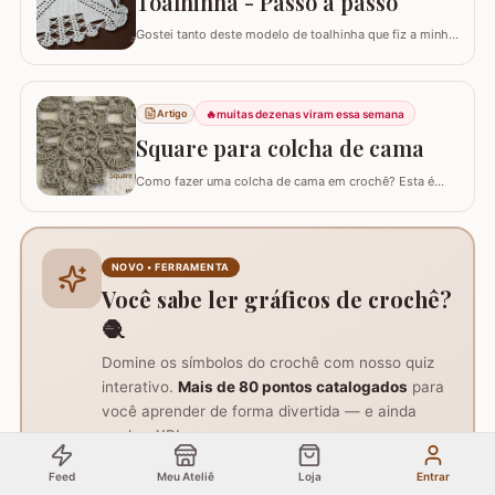
Toalhinha - Passo a passo
motivos…
Gostei tanto deste modelo de toalhinha que fiz a minha
e preparei o passo a passo pra vocês. Confeccionei
utilizando o fio Duna da Círculo S/A. Fiz utilizando
apenas 1 novelo de fio! Você também pode fazer o
mesmo modelo com fio 6 e utilizar como tapete. Tem o
🔥
muitas dezenas viram essa semana
Artigo
gráfico dela e você pode fazer o…
Square para colcha de cama
Como fazer uma colcha de cama em crochê? Esta é
uma dúvida comum entre amantes do crochê. Existem
muitos modelos de colchas, cada um mais encantador
que o outro. O maior desafio é encarar a criação de uma
colcha inteira, visto que leva tempo e dedicação. Um
NOVO • FERRAMENTA
desafio que circula entre os crochêiros é…
Você sabe ler gráficos de crochê?
🧶
Domine os símbolos do crochê com nosso quiz
interativo.
Mais de 80 pontos catalogados
para
você aprender de forma divertida — e ainda
ganhar XP!
Feed
Meu Ateliê
Loja
Entrar
Jogar agora
Grátis • 2 min