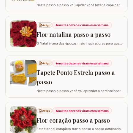
Neste passo a passo vou ajudar você fazer a capa para
almofada com sobra de fios! Aqui no blog já tenho o
passo a passo do tapete, mas desta vez vou mostrar
como é super fácil fazer um modelo quadrado com as
🔥
muitas dezenas viram essa semana
Artigo
bordas retas. O passo a passo está bem detalhado,
mas se sentir alguma dificuldade deixe um…
Flor natalina passo a passo
O Natal é uma das épocas mais inspiradoras para quem
faz artesanato, e nada simboliza melhor essa data do
que as flores vibrantes em tons de vermelho e dourado.
Hoje, vamos aprender o passo a passo da Flor Natalina,
🔥
muitas dezenas viram essa semana
Artigo
uma criação belíssima da artesã Shirley Lucimar, que
gentilmente compartilhou seu…
Tapete Ponto Estrela passo a
passo
Neste passo a passo você vai aprender a confeccionar
um lindo tapete utilizando apenas 1 novelo de Barroco
Maxcolor (400g/452 metros). Quem trabalha com este
fio com certeza sabe que a qualidade é indiscutível. É
🔥
muitas dezenas viram essa semana
Artigo
mais durável e possui cores vibrantes deixando
agregando ainda mais valor em nossas…
Flor coração passo a passo
Este tutorial completo traz o passo a passo detalhado