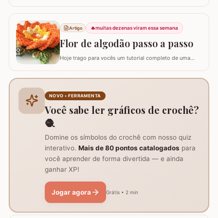
para você confeccionar a Flor Coração, uma peça
exuberante e versátil para aplicar em seus trabalhos.
Este guia para iniciantes apresenta uma adaptação com
8 pétalas, garantindo um formato mais cheio e
🔥
muitas dezenas viram essa semana
Artigo
arredondado, ideal para tapetes, mantas e…
Flor de algodão passo a passo
Hoje trago para vocês um tutorial completo de uma
peça encantadora: a Flor de Algodão em crochê. Esta
flor possui 12 pétalas e uma base quadrada (square)
perfeitamente adaptada para facilitar a continuidade do
seu trabalho manual, seja em colchas, caminhos de
NOVO • FERRAMENTA
mesa ou tapetes. Vamos aprender com…
Você sabe ler gráficos de crochê?
🧶
Domine os símbolos do crochê com nosso quiz
interativo.
Mais de 80 pontos catalogados
para
você aprender de forma divertida — e ainda
ganhar XP!
Jogar agora
Grátis • 2 min