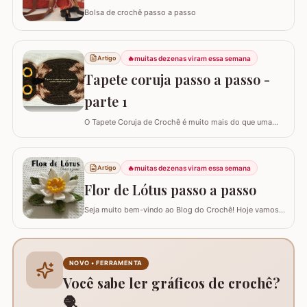
Bolsa de crochê passo a passo
🔥
muitas dezenas viram essa semana
Artigo
Tapete coruja passo a passo -
parte 1
O Tapete Coruja de Crochê é muito mais do que uma
peça utilitária; é um clássico que une a simbologia da
sabedoria com a delicadeza do feito à mão. Embora a
coruja real consiga girar o pescoço em 270°, a nossa
🔥
muitas dezenas viram essa semana
Artigo
versão em crochê é ainda mais versátil: podemos criá-
la em todas as cores e estilos,…
Flor de Lótus passo a passo
Seja muito bem-vindo ao Blog do Crochê! Hoje vamos
aprender, através deste tutorial completo, como
confeccionar a belíssima Flor de Lótus em crochê. Este
passo a passo detalhado foi preparado para que você
crie uma peça volumosa e encantadora, perfeita para
NOVO • FERRAMENTA
trilhos de mesa, aplicações em tapetes ou…
Você sabe ler gráficos de crochê?
🧶