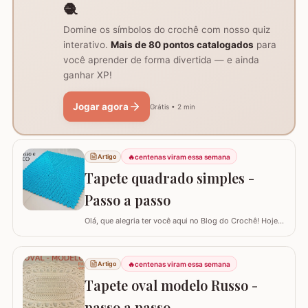
🧶
Domine os símbolos do crochê com nosso quiz
interativo.
Mais de 80 pontos catalogados
para
você aprender de forma divertida — e ainda
ganhar XP!
Jogar agora
Grátis • 2 min
🔥
centenas viram essa semana
Artigo
Tapete quadrado simples -
Passo a passo
Olá, que alegria ter você aqui no Blog do Crochê! Hoje
preparei um tutorial completo para confeccionarmos
juntos o TAPETE QUADRADO SIMPLES. Este é um
modelo clássico, super fácil de executar e muito
🔥
centenas viram essa semana
Artigo
versátil, pois permite que você adapte o tamanho
Tapete oval modelo Russo -
conforme a sua necessidade, garantindo que o…
passo a passo