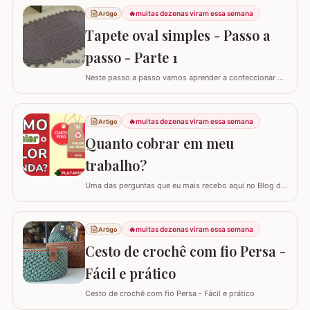
🔥
muitas dezenas viram essa semana
Artigo
Tapete oval simples - Passo a
passo - Parte 1
Neste passo a passo vamos aprender a confeccionar o
TAPETE OVAL SIMPLES. Tapetes com flores são sempre
encantadores, mas os tapetes clean são muito bem
vindos na decoração não é mesmo? Esta é a primeira
🔥
muitas dezenas viram essa semana
Artigo
parte do passo a passo, para ver a segunda parte siga o
Quanto cobrar em meu
link: Tapete oval simples - Parte 2 Este…
trabalho?
Uma das perguntas que eu mais recebo aqui no Blog do
Crochê, tanto de quem está começando quanto de
quem já tem estrada, é: "Samuel, quanto eu devo cobrar
pelas minhas peças?". Eu sei que muitas vezes o medo
🔥
muitas dezenas viram essa semana
Artigo
de cobrar o valor justo e não vender fala mais alto, mas
Cesto de crochê com fio Persa -
hoje eu quero te ajudar a mudar…
Fácil e prático
Cesto de crochê com fio Persa - Fácil e prático