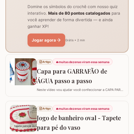
Domine os símbolos do crochê com nosso quiz
interativo.
Mais de 80 pontos catalogados
para
você aprender de forma divertida — e ainda
ganhar XP!
Jogar agora
Grátis • 2 min
🔥
muitas dezenas viram essa semana
Artigo
Capa para GARRAFÃO de
ÁGUA passo a passo
Neste vídeo vou ajudar você confeccionar a CAPA PARA
GARRAFÃO de água. Um modelo que sempre faz
sucesso agora com passo a passo super detalhado.
Esta capa veste bem um GARRAFÃO de 20 l e você pode
🔥
muitas dezenas viram essa semana
Artigo
diminuir a quantidade de flores para fazer a capa para
Jogo de banheiro oval - Tapete
um garrafão menor, aliás, se o seu ponto for…
para pé do vaso