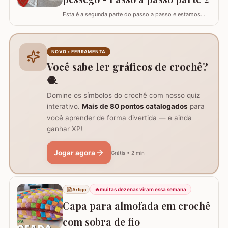
Esta é a segunda parte do passo a passo e estamos
confeccionando o centro de mesa com flor de pêssego.
Se está procurando o início do trabalho visite o link
abaixo onde também temos a lista completa de
materiais. Centro de mesa com flor de pêssego - Parte 1
NOVO • FERRAMENTA
Tamanho do trabalho pronto: 60 cm de…
Você sabe ler gráficos de crochê?
🧶
Domine os símbolos do crochê com nosso quiz
interativo.
Mais de 80 pontos catalogados
para
você aprender de forma divertida — e ainda
ganhar XP!
Jogar agora
Grátis • 2 min
🔥
muitas dezenas viram essa semana
Artigo
Capa para almofada em crochê
com sobra de fio