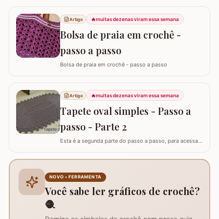
🔥
muitas dezenas viram essa semana
Artigo
Bolsa de praia em crochê -
passo a passo
Bolsa de praia em crochê - passo a passo
🔥
muitas dezenas viram essa semana
Artigo
Tapete oval simples - Passo a
passo - Parte 2
Esta é a segunda parte do passo a passo, para acessar
o início do tapete visite o link abaixo: Tapete oval
simples - Parte 1 A lista de materiais é para fazer o
tapete completo. ATENÇÃO: Não autorizo PAP’s e
videoaulas, sujeito a processo por direitos autorais. Lei
NOVO • FERRAMENTA
nº 9.610. Você pode utilizar o…
Você sabe ler gráficos de crochê?
🧶
Domine os símbolos do crochê com nosso quiz