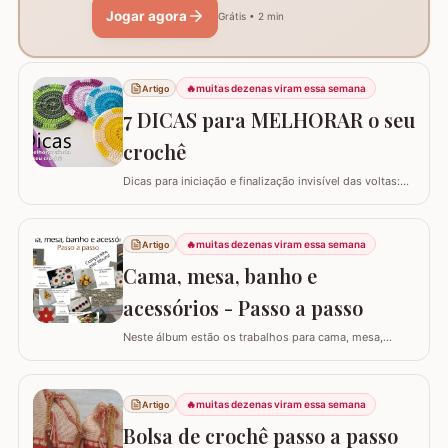
Jogar agora
Grátis • 2 min
🔥
muitas dezenas viram essa semana
Artigo
7 DICAS para MELHORAR o seu
crochê
Dicas para iniciação e finalização invisível das voltas:
Ajustar a tensão do fio e usar truques específicos
garante um acabamento quase imperceptível nas
iniciações e finalizações das voltas, resultando em um
🔥
muitas dezenas viram essa semana
Artigo
trabalho mais elegante. Variações de pontos com o
Cama, mesa, banho e
falso ponto alto: Experimentar…
acessórios - Passo a passo
Neste álbum estão os trabalhos para cama, mesa,
banho e acessórios. Para ver o passo a passo basta
clicar nas imagens! Trilhos/caminhos e centro de mesa
Sousplat Puxa-saco e porta-pano de prato Squares para
🔥
muitas dezenas viram essa semana
Artigo
colcha de cama Outros Álbuns que temos no blog
Bolsa de crochê passo a passo