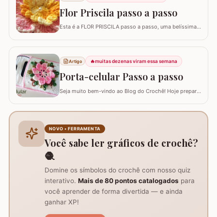
Flor Priscila passo a passo
Esta é a FLOR PRISCILA passo a passo, uma belíssima
criação da artesã LUCIANA DE ASSUNÇÃO que
gentilmente nos presenteou com a possibilidade de
postar o passo a passo aqui. Uma flor que com certeza
vai valorizar seus trabalhos. Barbante barroco
🔥
muitas dezenas viram essa semana
Artigo
multicolor amarelo – 9368 Barbante barroco multicolor
Porta-celular Passo a passo
R
Seja muito bem-vindo ao Blog do Crochê! Hoje preparei
um tutorial completo de um acessório que é pura
praticidade: um PORTA-CELULAR em crochê. Além de
ser uma peça linda para guardar o aparelho e o
carregador dentro da bolsa, ele funciona como um
NOVO • FERRAMENTA
suporte inteligente na hora de carregar seu…
Você sabe ler gráficos de crochê?
🧶
Domine os símbolos do crochê com nosso quiz
interativo.
Mais de 80 pontos catalogados
para
você aprender de forma divertida — e ainda
ganhar XP!