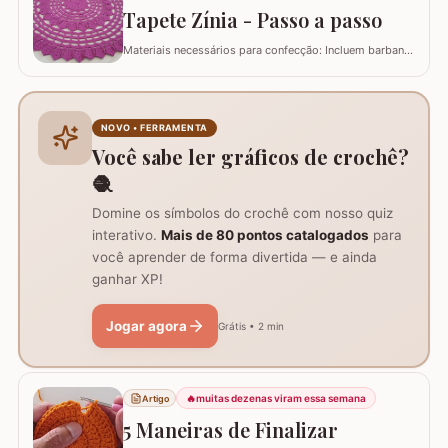
Tapete Zínia - Passo a passo
Materiais necessários para confecção: Incluem barbante
nº 6, agulha de crochê 3.5 mm, tesoura, agulha
tapeceiro e a base da flor Zínia já pronta. Instruções de
início e montagem da flor Zínia: Após finalizar a flor, não
corte o fio, mas prenda-o com ponto baixo no ponto
NOVO • FERRAMENTA
picô, para continuar o…
Você sabe ler gráficos de crochê?
🧶
Domine os símbolos do crochê com nosso quiz
interativo.
Mais de 80 pontos catalogados
para
você aprender de forma divertida — e ainda
ganhar XP!
Jogar agora
Grátis • 2 min
🔥
muitas dezenas viram essa semana
Artigo
5 Maneiras de Finalizar