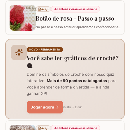
Sauberlich Crochêt. Utilizei fio Duna e flor Camélia Fio
Duna Branco 8001 (4 novelos de 340m ou 8 de 140m)
🔥
centenas viram essa semana
Artigo
Fio Duna Vermelho 3542 (1 novelo de 340m) Fio Duna
Verde 9392 (apenas para as folhas)…
Botão de rosa - Passo a passo
No passo a passo anterior aprendemos confeccionar a
flor que compõe este ramo, agora vamos aprender
passo a passo este lindo botão de rosa em crochê. Este
botão aprendi com a amiga Ângela Prates Crochê do
grupo Viciadas em crochê. Fiz o passo a passo com
NOVO • FERRAMENTA
algumas poucas diferenças e também para auxil
Você sabe ler gráficos de crochê?
🧶
Domine os símbolos do crochê com nosso quiz
interativo.
Mais de 80 pontos catalogados
para
você aprender de forma divertida — e ainda
ganhar XP!
Jogar agora
Grátis • 2 min
🔥
centenas viram essa semana
Artigo