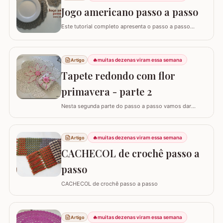
adaptar para outros tamanhos. No vídeo utilizei…
Jogo americano passo a passo
Este tutorial completo apresenta o passo a passo
detalhado para você confeccionar um jogo americano
em crochê, um item indispensável para quem busca
praticidade e elegância na mesa posta. Este guia para
🔥
muitas dezenas viram essa semana
Artigo
iniciantes foi desenvolvido para que você consiga criar
uma peça firme, bonita e com excelente…
Tapete redondo com flor
primavera - parte 2
Nesta segunda parte do passo a passo vamos dar
andamento no tapete deixando o tapete praticamente
pronto... PARTE 1 - TAPETE REDONDO COM FLOR
PRIMAVERA PASSO A PASSO PARTE 1 PARTE 3 - TAPETE
🔥
muitas dezenas viram essa semana
Artigo
REDONDO COM FLOR PRIMAVERA PASSO A PASSO
CACHECOL de crochê passo a
PARTE 3 FLOR PRIMAVERA PASSO A PASSO - FLOR
PRIMAVERA PASSO A PASSO
passo
CACHECOL de crochê passo a passo
🔥
muitas dezenas viram essa semana
Artigo