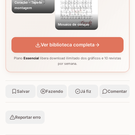
Coração - Tapete
montagem
Mosaico de corujas
Ver biblioteca completa
Plano
Essencial
libera download ilimitado dos gráficos e 10 revistas
por semana.
Salvar
Fazendo
Já fiz
Comentar
Reportar erro