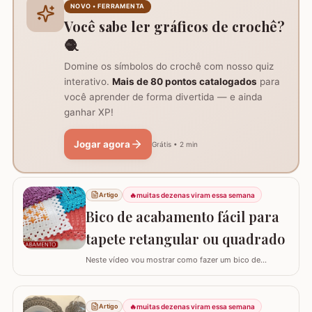
colcha inteira, visto que leva tempo e dedicação. Um
NOVO • FERRAMENTA
desafio que circula entre os crochêiros é…
Você sabe ler gráficos de crochê?
🧶
Domine os símbolos do crochê com nosso quiz
interativo.
Mais de 80 pontos catalogados
para
você aprender de forma divertida — e ainda
ganhar XP!
Jogar agora
Grátis • 2 min
🔥
muitas dezenas viram essa semana
Artigo
Bico de acabamento fácil para
tapete retangular ou quadrado
Neste vídeo vou mostrar como fazer um bico de
acabamento fácil para qualquer modelo de tapete
retangular ou quadrado. Fiz o bico de acabamento em 4
modelos de tapete com tamanhos e larguras diferentes
🔥
muitas dezenas viram essa semana
Artigo
e assim consigo explicar algumas formas fáceis de