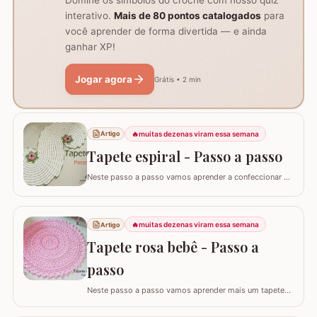
interativo.
Mais de 80 pontos catalogados
para
você aprender de forma divertida — e ainda
ganhar XP!
Jogar agora
Grátis • 2 min
🔥
muitas dezenas viram essa semana
Artigo
Tapete espiral - Passo a passo
Neste passo a passo vamos aprender a confeccionar o
TAPETE ESPIRAL. Um belíssimo trabalho que também
pode ser utilizado como trilho de mesa. Utilizei os fios
Barroco Maxcolor nº8 para o tapete e Barroco
🔥
muitas dezenas viram essa semana
Artigo
multicolor para contorno, flores e folhas. Se for utilizar
como trilho de mesa aconselho um fio…
Tapete rosa bebê - Passo a
passo
Neste passo a passo vamos aprender mais um tapete
que criei exclusivamente pra você que acompanha o site
croche.com.br - É o TAPETE ROSA BEBÊ,