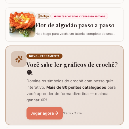
para você confeccionar a Flor Coração, uma peça
exuberante e versátil para aplicar em seus trabalhos.
Este guia para iniciantes apresenta uma adaptação com
8 pétalas, garantindo um formato mais cheio e
🔥
muitas dezenas viram essa semana
Artigo
arredondado, ideal para tapetes, mantas e…
Flor de algodão passo a passo
Hoje trago para vocês um tutorial completo de uma
peça encantadora: a Flor de Algodão em crochê. Esta
flor possui 12 pétalas e uma base quadrada (square)
perfeitamente adaptada para facilitar a continuidade do
seu trabalho manual, seja em colchas, caminhos de
NOVO • FERRAMENTA
mesa ou tapetes. Vamos aprender com…
Você sabe ler gráficos de crochê?
🧶
Domine os símbolos do crochê com nosso quiz
interativo.
Mais de 80 pontos catalogados
para
você aprender de forma divertida — e ainda
ganhar XP!
Jogar agora
Grátis • 2 min