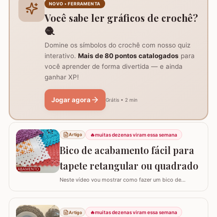
colcha inteira, visto que leva tempo e dedicação. Um
NOVO • FERRAMENTA
desafio que circula entre os crochêiros é…
Você sabe ler gráficos de crochê?
🧶
Domine os símbolos do crochê com nosso quiz
interativo.
Mais de 80 pontos catalogados
para
você aprender de forma divertida — e ainda
ganhar XP!
Jogar agora
Grátis • 2 min
🔥
muitas dezenas viram essa semana
Artigo
Bico de acabamento fácil para
tapete retangular ou quadrado
Neste vídeo vou mostrar como fazer um bico de
acabamento fácil para qualquer modelo de tapete
retangular ou quadrado. Fiz o bico de acabamento em 4
modelos de tapete com tamanhos e larguras diferentes
🔥
muitas dezenas viram essa semana
Artigo
e assim consigo explicar algumas formas fáceis de