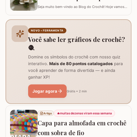
Seja muito bem-vindo ao Blog do Crochê! Hoje vamos
aprender, através deste tutorial completo, como
confeccionar a belíssima Flor de Lótus em crochê. Este
passo a passo detalhado foi preparado para que você
crie uma peça volumosa e encantadora, perfeita para
NOVO • FERRAMENTA
trilhos de mesa, aplicações em tapetes ou…
Você sabe ler gráficos de crochê?
🧶
Domine os símbolos do crochê com nosso quiz
interativo.
Mais de 80 pontos catalogados
para
você aprender de forma divertida — e ainda
ganhar XP!
Jogar agora
Grátis • 2 min
🔥
muitas dezenas viram essa semana
Artigo
Capa para almofada em crochê
com sobra de fio