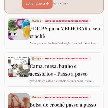
Jogar agora
Grátis • 2 min
🔥
muitas dezenas viram essa semana
Artigo
7 DICAS para MELHORAR o seu
crochê
Dicas para iniciação e finalização invisível das voltas:
Ajustar a tensão do fio e usar truques específicos
garante um acabamento quase imperceptível nas
iniciações e finalizações das voltas, resultando em um
🔥
muitas dezenas viram essa semana
Artigo
trabalho mais elegante. Variações de pontos com o
Cama, mesa, banho e
falso ponto alto: Experimentar…
acessórios - Passo a passo
Neste álbum estão os trabalhos para cama, mesa,
banho e acessórios. Para ver o passo a passo basta
clicar nas imagens! Trilhos/caminhos e centro de mesa
Sousplat Puxa-saco e porta-pano de prato Squares para
🔥
muitas dezenas viram essa semana
Artigo
colcha de cama Outros Álbuns que temos no blog
Bolsa de crochê passo a passo