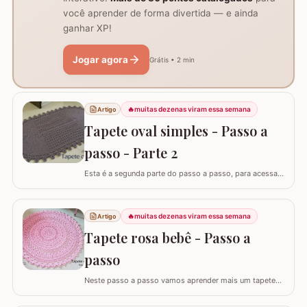
você aprender de forma divertida — e ainda
ganhar XP!
Jogar agora
Grátis • 2 min
🔥
muitas dezenas viram essa semana
Artigo
Tapete oval simples - Passo a
passo - Parte 2
Esta é a segunda parte do passo a passo, para acessar
o início do tapete visite o link abaixo: Tapete oval
simples - Parte 1 A lista de materiais é para fazer o
tapete completo. ATENÇÃO: Não autorizo PAP’s e
🔥
muitas dezenas viram essa semana
Artigo
videoaulas, sujeito a processo por direitos autorais. Lei
Tapete rosa bebê - Passo a
nº 9.610. Você pode utilizar o…
passo
Neste passo a passo vamos aprender mais um tapete
que criei exclusivamente pra você que acompanha o site
croche.com.br - É o TAPETE ROSA BEBÊ,