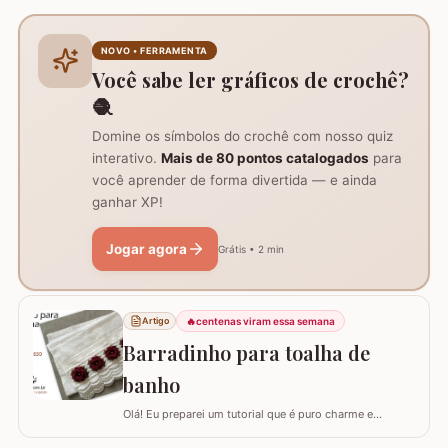
agulha de crochê 3.0mm, tesoura, agulha de tapeceiro,
além de um anel mágico para iniciar o trabalho. Início
do trabalho e formação do centro do tapete: Comece
NOVO • FERRAMENTA
com um anel mágico ou uma argola de 10…
Você sabe ler gráficos de crochê?
🧶
Domine os símbolos do crochê com nosso quiz
interativo.
Mais de 80 pontos catalogados
para
você aprender de forma divertida — e ainda
ganhar XP!
Jogar agora
Grátis • 2 min
🔥
centenas viram essa semana
Artigo
Barradinho para toalha de
banho
Olá! Eu preparei um tutorial que é puro charme e
sofisticação para o seu banheiro. Hoje, eu vou te ensinar