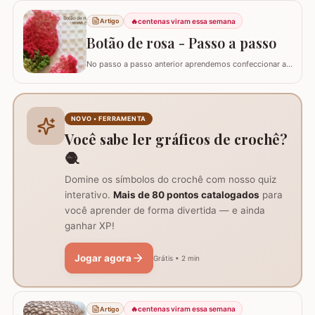
Duna Branco 8001 (4 novelos de 340m ou 8 de 140m)
🔥
centenas viram essa semana
Artigo
Fio Duna Vermelho 3542 (1 novelo de 340m) Fio Duna
Verde 9392 (apenas para as folhas)…
Botão de rosa - Passo a passo
No passo a passo anterior aprendemos confeccionar a
flor que compõe este ramo, agora vamos aprender
passo a passo este lindo botão de rosa em crochê. Este
botão aprendi com a amiga Ângela Prates Crochê do
grupo Viciadas em crochê. Fiz o passo a passo com
NOVO • FERRAMENTA
algumas poucas diferenças e também para auxil
Você sabe ler gráficos de crochê?
🧶
Domine os símbolos do crochê com nosso quiz
interativo.
Mais de 80 pontos catalogados
para
você aprender de forma divertida — e ainda
ganhar XP!
Jogar agora
Grátis • 2 min
🔥
centenas viram essa semana
Artigo