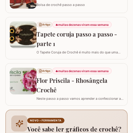
Bolsa de crochê passo a passo
🔥
muitas dezenas viram essa semana
Artigo
Tapete coruja passo a passo -
parte 1
O Tapete Coruja de Crochê é muito mais do que uma
peça utilitária; é um clássico que une a simbologia da
sabedoria com a delicadeza do feito à mão. Embora a
coruja real consiga girar o pescoço em 270°, a nossa
🔥
muitas dezenas viram essa semana
Artigo
versão em crochê é ainda mais versátil: podemos criá-
Flor Priscila - Rhosângela
la em todas as cores e estilos,…
Crochê
Neste passo a passo vamos aprender a confeccionar a
FLOR PRISCILA criada pela artesã Rhosângela. Para
conhecer, curtir e adquirir os trabalhos desta artesã
visite a página RHOSÂNGELA ARTES EM CROCHÊ e não
deixem de se inscrever em seu canal no YouTube –&gt;
NOVO • FERRAMENTA
AQUI. Já temos disponível aqui no blog…
Você sabe ler gráficos de crochê?