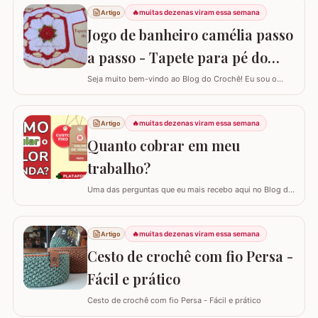
🔥
muitas dezenas viram essa semana
Artigo
Jogo de banheiro camélia passo
a passo - Tapete para pé do
vaso
Seja muito bem-vindo ao Blog do Crochê! Eu sou o
Samuel Ramos e hoje vamos aprender a confeccionar o
tapete camélia para o pé do vaso sanitário. Este passo
a passo foi elaborado com muito carinho para que você
🔥
muitas dezenas viram essa semana
Artigo
complete seu jogo de banheiro com perfeição. É uma
Quanto cobrar em meu
peça com encaixe preciso e um…
trabalho?
Uma das perguntas que eu mais recebo aqui no Blog do
Crochê, tanto de quem está começando quanto de
quem já tem estrada, é: "Samuel, quanto eu devo cobrar
pelas minhas peças?". Eu sei que muitas vezes o medo
🔥
muitas dezenas viram essa semana
Artigo
de cobrar o valor justo e não vender fala mais alto, mas
Cesto de crochê com fio Persa -
hoje eu quero te ajudar a mudar…
Fácil e prático
Cesto de crochê com fio Persa - Fácil e prático