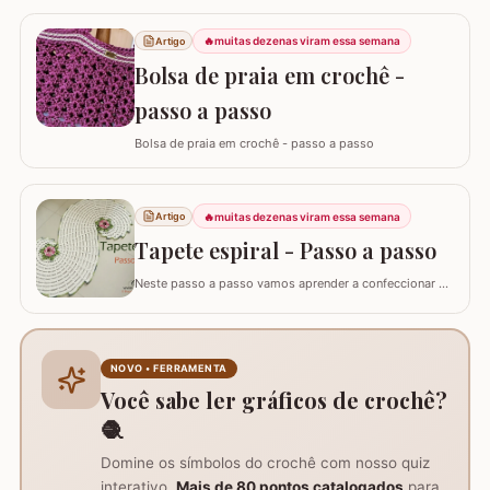
🔥
muitas dezenas viram essa semana
Artigo
Bolsa de praia em crochê -
passo a passo
Bolsa de praia em crochê - passo a passo
🔥
muitas dezenas viram essa semana
Artigo
Tapete espiral - Passo a passo
Neste passo a passo vamos aprender a confeccionar o
TAPETE ESPIRAL. Um belíssimo trabalho que também
pode ser utilizado como trilho de mesa. Utilizei os fios
Barroco Maxcolor nº8 para o tapete e Barroco
multicolor para contorno, flores e folhas. Se for utilizar
NOVO • FERRAMENTA
como trilho de mesa aconselho um fio…
Você sabe ler gráficos de crochê?
🧶
Domine os símbolos do crochê com nosso quiz
interativo.
Mais de 80 pontos catalogados
para