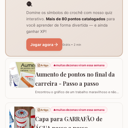
🧶
Domine os símbolos do crochê com nosso quiz
interativo.
Mais de 80 pontos catalogados
para
você aprender de forma divertida — e ainda
ganhar XP!
Jogar agora
Grátis • 2 min
🔥
muitas dezenas viram essa semana
Artigo
Aumento de pontos no final da
carreira - Passo a passo
Encontrou o gráfico de um trabalho maravilhoso e não
está conseguindo fazer? Neste passo a passo vou
explicar de forma simples como interpretar o gráfico,
calcular a quantidade de correntes para iniciar um
🔥
muitas dezenas viram essa semana
Artigo
trabalho e aumentar a quantidade de pontos no início ou
Capa para GARRAFÃO de
no final da carreira. (Link para…