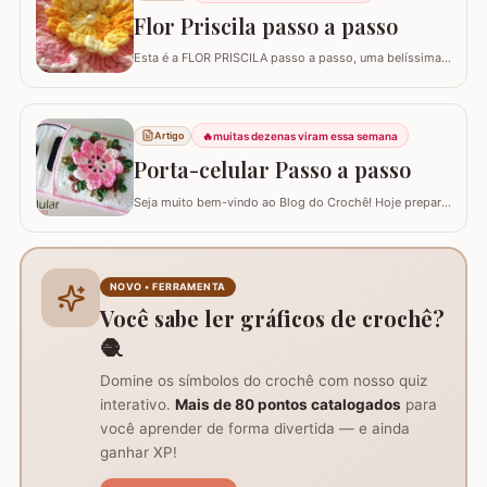
Flor Priscila passo a passo
Esta é a FLOR PRISCILA passo a passo, uma belíssima
criação da artesã LUCIANA DE ASSUNÇÃO que
gentilmente nos presenteou com a possibilidade de
postar o passo a passo aqui. Uma flor que com certeza
vai valorizar seus trabalhos. Barbante barroco
🔥
muitas dezenas viram essa semana
Artigo
multicolor amarelo – 9368 Barbante barroco multicolor
Porta-celular Passo a passo
R
Seja muito bem-vindo ao Blog do Crochê! Hoje preparei
um tutorial completo de um acessório que é pura
praticidade: um PORTA-CELULAR em crochê. Além de
ser uma peça linda para guardar o aparelho e o
carregador dentro da bolsa, ele funciona como um
NOVO • FERRAMENTA
suporte inteligente na hora de carregar seu…
Você sabe ler gráficos de crochê?
🧶
Domine os símbolos do crochê com nosso quiz
interativo.
Mais de 80 pontos catalogados
para
você aprender de forma divertida — e ainda
ganhar XP!