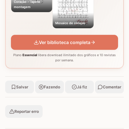
Coração - Tapete
montagem
Mosaico de corujas
Ver biblioteca completa
Plano
Essencial
libera download ilimitado dos gráficos e 10 revistas
por semana.
Salvar
Fazendo
Já fiz
Comentar
Reportar erro