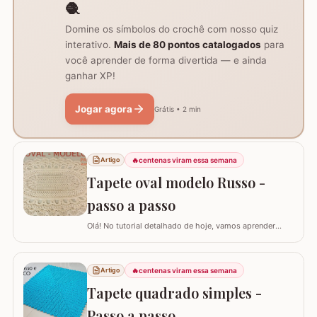
🧶
Domine os símbolos do crochê com nosso quiz
interativo.
Mais de 80 pontos catalogados
para
você aprender de forma divertida — e ainda
ganhar XP!
Jogar agora
Grátis • 2 min
🔥
centenas viram essa semana
Artigo
Tapete oval modelo Russo -
passo a passo
Olá! No tutorial detalhado de hoje, vamos aprender
como confeccionar este lindo TAPETE OVAL MODELO
RUSSO. Recentemente, postamos aqui no blog a versão
redonda deste modelo, e você pode conferir clicando
🔥
centenas viram essa semana
Artigo
AQUI. Este é um trabalho clássico que combina com
Tapete quadrado simples -
vários ambientes e é uma excelente…
Passo a passo