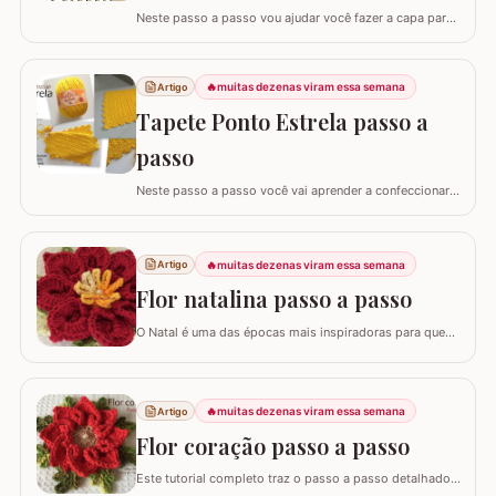
Neste passo a passo vou ajudar você fazer a capa para
almofada com sobra de fios! Aqui no blog já tenho o
passo a passo do tapete, mas desta vez vou mostrar
como é super fácil fazer um modelo quadrado com as
🔥
muitas dezenas viram essa semana
Artigo
bordas retas. O passo a passo está bem detalhado,
Tapete Ponto Estrela passo a
mas se sentir alguma dificuldade deixe um…
passo
Neste passo a passo você vai aprender a confeccionar
um lindo tapete utilizando apenas 1 novelo de Barroco
Maxcolor (400g/452 metros). Quem trabalha com este
fio com certeza sabe que a qualidade é indiscutível. É
🔥
muitas dezenas viram essa semana
Artigo
mais durável e possui cores vibrantes deixando
agregando ainda mais valor em nossas…
Flor natalina passo a passo
O Natal é uma das épocas mais inspiradoras para quem
faz artesanato, e nada simboliza melhor essa data do
que as flores vibrantes em tons de vermelho e dourado.
Hoje, vamos aprender o passo a passo da Flor Natalina,
uma criação belíssima da artesã Shirley Lucimar, que
🔥
muitas dezenas viram essa semana
Artigo
gentilmente compartilhou seu…
Flor coração passo a passo
Este tutorial completo traz o passo a passo detalhado