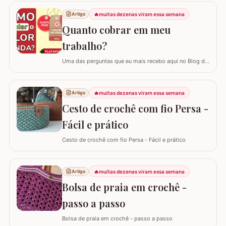
tapete camélia para o pé do vaso sanitário. Este passo
a passo foi elaborado com muito carinho para que você
🔥
muitas dezenas viram essa semana
Artigo
complete seu jogo de banheiro com perfeição. É uma
Quanto cobrar em meu
peça com encaixe preciso e um…
trabalho?
Uma das perguntas que eu mais recebo aqui no Blog do
Crochê, tanto de quem está começando quanto de
quem já tem estrada, é: "Samuel, quanto eu devo cobrar
pelas minhas peças?". Eu sei que muitas vezes o medo
🔥
muitas dezenas viram essa semana
Artigo
de cobrar o valor justo e não vender fala mais alto, mas
Cesto de crochê com fio Persa -
hoje eu quero te ajudar a mudar…
Fácil e prático
Cesto de crochê com fio Persa - Fácil e prático
🔥
muitas dezenas viram essa semana
Artigo
Bolsa de praia em crochê -
passo a passo
Bolsa de praia em crochê - passo a passo