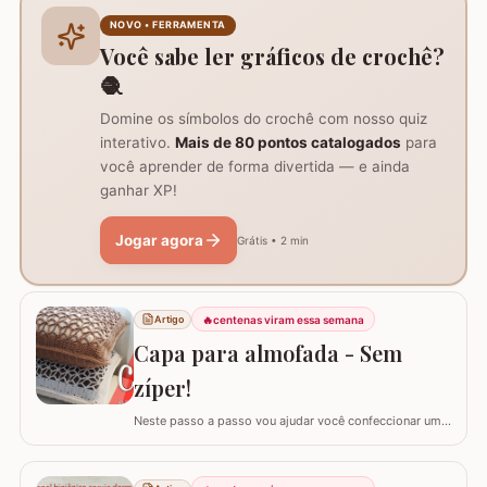
grupo Viciadas em crochê. Fiz o passo a passo com
NOVO • FERRAMENTA
algumas poucas diferenças e também para auxil
Você sabe ler gráficos de crochê?
🧶
Domine os símbolos do crochê com nosso quiz
interativo.
Mais de 80 pontos catalogados
para
você aprender de forma divertida — e ainda
ganhar XP!
Jogar agora
Grátis • 2 min
🔥
centenas viram essa semana
Artigo
Capa para almofada - Sem
zíper!
Neste passo a passo vou ajudar você confeccionar uma
capa para almofada que não utiliza zíper ou botão para
fechar. Ela é toda feita apenas em crochê mas, não
vamos abrir mão da praticidade de tirar a capa quando