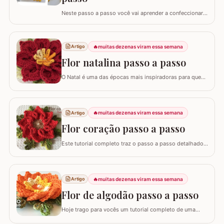
Neste passo a passo você vai aprender a confeccionar
um lindo tapete utilizando apenas 1 novelo de Barroco
Maxcolor (400g/452 metros). Quem trabalha com este
fio com certeza sabe que a qualidade é indiscutível. É
🔥
muitas dezenas viram essa semana
Artigo
mais durável e possui cores vibrantes deixando
agregando ainda mais valor em nossas…
Flor natalina passo a passo
O Natal é uma das épocas mais inspiradoras para quem
faz artesanato, e nada simboliza melhor essa data do
que as flores vibrantes em tons de vermelho e dourado.
Hoje, vamos aprender o passo a passo da Flor Natalina,
uma criação belíssima da artesã Shirley Lucimar, que
🔥
muitas dezenas viram essa semana
Artigo
gentilmente compartilhou seu…
Flor coração passo a passo
Este tutorial completo traz o passo a passo detalhado
para você confeccionar a Flor Coração, uma peça
exuberante e versátil para aplicar em seus trabalhos.
Este guia para iniciantes apresenta uma adaptação com
8 pétalas, garantindo um formato mais cheio e
🔥
muitas dezenas viram essa semana
Artigo
arredondado, ideal para tapetes, mantas e…
Flor de algodão passo a passo
Hoje trago para vocês um tutorial completo de uma
peça encantadora: a Flor de Algodão em crochê. Esta