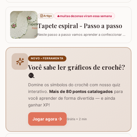
🔥
muitas dezenas viram essa semana
Artigo
Tapete espiral - Passo a passo
Neste passo a passo vamos aprender a confeccionar o
TAPETE ESPIRAL. Um belíssimo trabalho que também
pode ser utilizado como trilho de mesa. Utilizei os fios
Barroco Maxcolor nº8 para o tapete e Barroco
multicolor para contorno, flores e folhas. Se for utilizar
NOVO • FERRAMENTA
como trilho de mesa aconselho um fio…
Você sabe ler gráficos de crochê?
🧶
Domine os símbolos do crochê com nosso quiz
interativo.
Mais de 80 pontos catalogados
para
você aprender de forma divertida — e ainda
ganhar XP!
Jogar agora
Grátis • 2 min