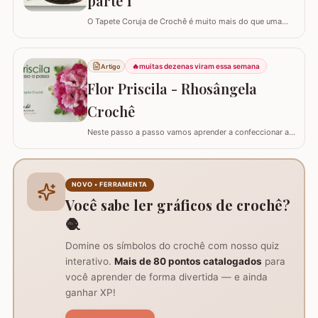
parte 1
O Tapete Coruja de Crochê é muito mais do que uma
peça utilitária; é um clássico que une a simbologia da
sabedoria com a delicadeza do feito à mão. Embora a
coruja real consiga girar o pescoço em 270°, a nossa
🔥
muitas dezenas viram essa semana
Artigo
versão em crochê é ainda mais versátil: podemos criá-
Flor Priscila - Rhosângela
la em todas as cores e estilos,…
Crochê
Neste passo a passo vamos aprender a confeccionar a
FLOR PRISCILA criada pela artesã Rhosângela. Para
conhecer, curtir e adquirir os trabalhos desta artesã
visite a página RHOSÂNGELA ARTES EM CROCHÊ e não
deixem de se inscrever em seu canal no YouTube –&gt;
NOVO • FERRAMENTA
AQUI. Já temos disponível aqui no blog…
Você sabe ler gráficos de crochê?
🧶
Domine os símbolos do crochê com nosso quiz
interativo.
Mais de 80 pontos catalogados
para
você aprender de forma divertida — e ainda
ganhar XP!