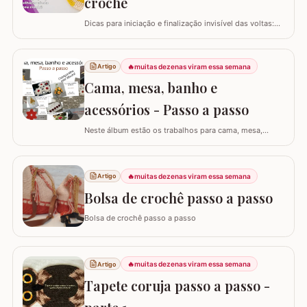
crochê
Dicas para iniciação e finalização invisível das voltas:
Ajustar a tensão do fio e usar truques específicos
garante um acabamento quase imperceptível nas
iniciações e finalizações das voltas, resultando em um
🔥
muitas dezenas viram essa semana
Artigo
trabalho mais elegante. Variações de pontos com o
Cama, mesa, banho e
falso ponto alto: Experimentar…
acessórios - Passo a passo
Neste álbum estão os trabalhos para cama, mesa,
banho e acessórios. Para ver o passo a passo basta
clicar nas imagens! Trilhos/caminhos e centro de mesa
Sousplat Puxa-saco e porta-pano de prato Squares para
🔥
muitas dezenas viram essa semana
Artigo
colcha de cama Outros Álbuns que temos no blog
Bolsa de crochê passo a passo
Bolsa de crochê passo a passo
🔥
muitas dezenas viram essa semana
Artigo
Tapete coruja passo a passo -