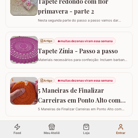
Tapete redondo com flor
primavera - parte 2
Nesta segunda parte do passo a passo vamos dar
andamento no tapete deixando o tapete praticamente
pronto... PARTE 1 - TAPETE REDONDO COM FLOR
PRIMAVERA PASSO A PASSO PARTE 1 PARTE 3 - TAPETE
🔥
muitas dezenas viram essa semana
Artigo
REDONDO COM FLOR PRIMAVERA PASSO A PASSO
PARTE 3 FLOR PRIMAVERA PASSO A PASSO - FLOR
Tapete Zínia - Passo a passo
PRIMAVERA PASSO A PASSO
Materiais necessários para confecção: Incluem barbante
nº 6, agulha de crochê 3.5 mm, tesoura, agulha
tapeceiro e a base da flor Zínia já pronta. Instruções de
início e montagem da flor Zínia: Após finalizar a flor, não
🔥
muitas dezenas viram essa semana
Artigo
corte o fio, mas prenda-o com ponto baixo no ponto
picô, para continuar o…
5 Maneiras de Finalizar
Carreiras em Ponto Alto com
Perfeição e Elegância
5 Maneiras de Finalizar Carreiras em Ponto Alto com
Perfeição e Elegância
NOVO • FERRAMENTA
Feed
Meu Ateliê
Loja
Entrar