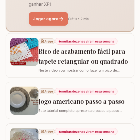
ganhar XP!
Jogar agora
Grátis • 2 min
🔥
muitas dezenas viram essa semana
Artigo
Bico de acabamento fácil para
tapete retangular ou quadrado
Neste vídeo vou mostrar como fazer um bico de
acabamento fácil para qualquer modelo de tapete
retangular ou quadrado. Fiz o bico de acabamento em 4
modelos de tapete com tamanhos e larguras diferentes
🔥
muitas dezenas viram essa semana
Artigo
e assim consigo explicar algumas formas fáceis de
adaptar para outros tamanhos. No vídeo utilizei…
Jogo americano passo a passo
Este tutorial completo apresenta o passo a passo
detalhado para você confeccionar um jogo americano
em crochê, um item indispensável para quem busca
praticidade e elegância na mesa posta. Este guia para
🔥
muitas dezenas viram essa semana
Artigo
iniciantes foi desenvolvido para que você consiga criar
uma peça firme, bonita e com excelente…