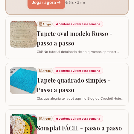
Jogar agora
Grátis • 2 min
🔥
centenas viram essa semana
Artigo
Tapete oval modelo Russo -
passo a passo
Olá! No tutorial detalhado de hoje, vamos aprender
como confeccionar este lindo TAPETE OVAL MODELO
RUSSO. Recentemente, postamos aqui no blog a versão
redonda deste modelo, e você pode conferir clicando
🔥
centenas viram essa semana
Artigo
AQUI. Este é um trabalho clássico que combina com
Tapete quadrado simples -
vários ambientes e é uma excelente…
Passo a passo
Olá, que alegria ter você aqui no Blog do Crochê! Hoje
preparei um tutorial completo para confeccionarmos
juntos o TAPETE QUADRADO SIMPLES. Este é um
modelo clássico, super fácil de executar e muito
🔥
centenas viram essa semana
Artigo
versátil, pois permite que você adapte o tamanho
conforme a sua necessidade, garantindo que o…
Sousplat FÁCIL - passo a passo