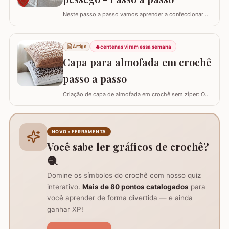
Neste passo a passo vamos aprender a confeccionar
um centro de mesa com a FLOR DE PÊSSEGO. Optei por
utilizar esta flor sem relevo para que não atrapalhe se
precisar colocar algo em cima. Para este trabalho
🔥
centenas viram essa semana
Artigo
utilizei os fios Duna da Círculo S.A. Você pode utilizar os
Capa para almofada em crochê
fios Barroco maxcolor, Barroco…
passo a passo
Criação de capa de almofada em crochê sem zíper: O
tutorial ensina como fazer uma capa de 50cm x 50cm,
prática para lavar e versátil, usando crochê com fio de
algodão para um acabamento bonito e resistente.
Materiais necessários para o projeto: São
NOVO • FERRAMENTA
imprescindíveis fio de algodão nº6, agulha de…
Você sabe ler gráficos de crochê?
🧶
Domine os símbolos do crochê com nosso quiz
interativo.
Mais de 80 pontos catalogados
para
você aprender de forma divertida — e ainda
ganhar XP!