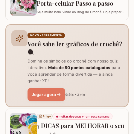
Porta-celular Passo a passo
R
Seja muito bem-vindo ao Blog do Crochê! Hoje preparei
um tutorial completo de um acessório que é pura
praticidade: um PORTA-CELULAR em crochê. Além de
ser uma peça linda para guardar o aparelho e o
carregador dentro da bolsa, ele funciona como um
NOVO • FERRAMENTA
suporte inteligente na hora de carregar seu…
Você sabe ler gráficos de crochê?
🧶
Domine os símbolos do crochê com nosso quiz
interativo.
Mais de 80 pontos catalogados
para
você aprender de forma divertida — e ainda
ganhar XP!
Jogar agora
Grátis • 2 min
🔥
muitas dezenas viram essa semana
Artigo
7 DICAS para MELHORAR o seu