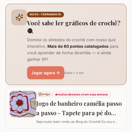
flor possui 12 pétalas e uma base quadrada (square)
perfeitamente adaptada para facilitar a continuidade do
seu trabalho manual, seja em colchas, caminhos de
NOVO • FERRAMENTA
mesa ou tapetes. Vamos aprender com…
Você sabe ler gráficos de crochê?
🧶
Domine os símbolos do crochê com nosso quiz
interativo.
Mais de 80 pontos catalogados
para
você aprender de forma divertida — e ainda
ganhar XP!
Jogar agora
Grátis • 2 min
🔥
muitas dezenas viram essa semana
Artigo
Jogo de banheiro camélia passo
a passo - Tapete para pé do
vaso
Seja muito bem-vindo ao Blog do Crochê! Eu sou o
Samuel Ramos e hoje vamos aprender a confeccionar o