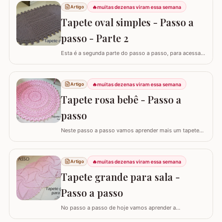
🔥
muitas dezenas viram essa semana
Artigo
Tapete oval simples - Passo a
passo - Parte 2
Esta é a segunda parte do passo a passo, para acessar
o início do tapete visite o link abaixo: Tapete oval
simples - Parte 1 A lista de materiais é para fazer o
tapete completo. ATENÇÃO: Não autorizo PAP’s e
🔥
muitas dezenas viram essa semana
Artigo
videoaulas, sujeito a processo por direitos autorais. Lei
Tapete rosa bebê - Passo a
nº 9.610. Você pode utilizar o…
passo
Neste passo a passo vamos aprender mais um tapete
que criei exclusivamente pra você que acompanha o site
croche.com.br - É o TAPETE ROSA BEBÊ,
confeccionado com o fio Barroco Maxcolor da Círculo
🔥
muitas dezenas viram essa semana
Artigo
S/A. Como disse antes, esta é uma versão exclusiva
Tapete grande para sala -
para o blog croche.com.br e não autorizo PAP’s e…
Passo a passo
No passo a passo de hoje vamos aprender a
confeccionar este magnífico TAPETE GRANDE PARA