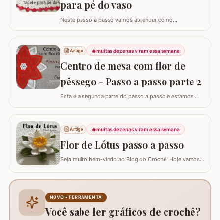
para pé do vaso
Neste passo a passo vamos aprender como
confeccionar o TAPETE PARA O PÉ DO VASO que
compõe o jogo de banheiro oval. Este jogo de banheiro
foi uma adaptação que fiz de um modelo de tapete e o
🔥
muitas dezenas viram essa semana
Artigo
passo a passo do TAPETE DO LAVABO já está
Centro de mesa com flor de
disponível aqui no blog, confira nos links abaixo! Jogo
de…
pêssego - Passo a passo parte 2
Esta é a segunda parte do passo a passo e estamos
confeccionando o centro de mesa com flor de pêssego.
Se está procurando o início do trabalho visite o link
abaixo onde também temos a lista completa de
🔥
muitas dezenas viram essa semana
Artigo
materiais. Centro de mesa com flor de pêssego - Parte 1
Tamanho do trabalho pronto: 60 cm de…
Flor de Lótus passo a passo
Seja muito bem-vindo ao Blog do Crochê! Hoje vamos
aprender, através deste tutorial completo, como
confeccionar a belíssima Flor de Lótus em crochê. Este
passo a passo detalhado foi preparado para que você
crie uma peça volumosa e encantadora, perfeita para
NOVO • FERRAMENTA
trilhos de mesa, aplicações em tapetes ou…
Você sabe ler gráficos de crochê?