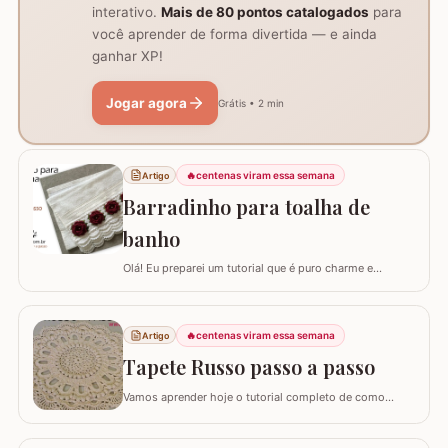
interativo.
Mais de 80 pontos catalogados
para
você aprender de forma divertida — e ainda
ganhar XP!
Jogar agora
Grátis • 2 min
🔥
centenas viram essa semana
Artigo
Barradinho para toalha de
banho
Olá! Eu preparei um tutorial que é puro charme e
sofisticação para o seu banheiro. Hoje, eu vou te ensinar
como confeccionar um Barradinho para Toalha de
Banho ou Toalha de Rosto passo a passo. Esse
🔥
centenas viram essa semana
Artigo
trabalho transforma uma peça simples em um item de
decoração de luxo, ideal para presentear ou para…
Tapete Russo passo a passo
Vamos aprender hoje o tutorial completo de como
confeccionar o maravilhoso TAPETE RUSSO REDONDO.
Este modelo em crochê, apesar de possuir muitos