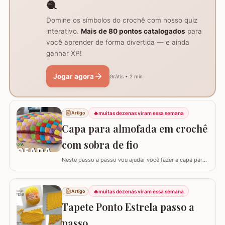
🧶
Domine os símbolos do crochê com nosso quiz
interativo.
Mais de 80 pontos catalogados
para
você aprender de forma divertida — e ainda
ganhar XP!
Jogar agora
Grátis • 2 min
🔥
muitas dezenas viram essa semana
Artigo
Capa para almofada em crochê
com sobra de fio
Neste passo a passo vou ajudar você fazer a capa para
almofada com sobra de fios! Aqui no blog já tenho o
passo a passo do tapete, mas desta vez vou mostrar
como é super fácil fazer um modelo quadrado com as
🔥
muitas dezenas viram essa semana
Artigo
bordas retas. O passo a passo está bem detalhado,
Tapete Ponto Estrela passo a
mas se sentir alguma dificuldade deixe um…
passo