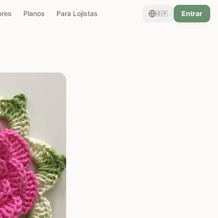
ores
Planos
Para Lojistas
Entrar
🇧🇷