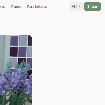
ores
Planos
Para Lojistas
Entrar
🇧🇷