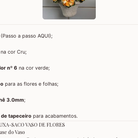
(
Passo a passo AQUI
);
na cor Cru;
or nº 6
na cor verde;
no
para as flores e folhas;
chê 3.0mm
;
 de tapeceiro
para acabamentos.
PUXA-SACO VASO DE FLORES
ase do Vaso