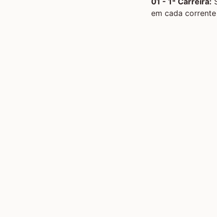
01 - 1ª Carreira:
S
em cada corrente 