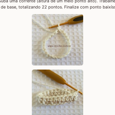
uba uma corrente (altura de um meio ponto alto). Trabalh
de base, totalizando 22 pontos. Finalize com ponto baixís