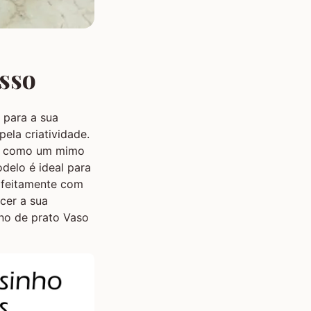
asso
 para a sua
ela criatividade.
nta como um mimo
odelo é ideal para
rfeitamente com
cer a sua
no de prato Vaso