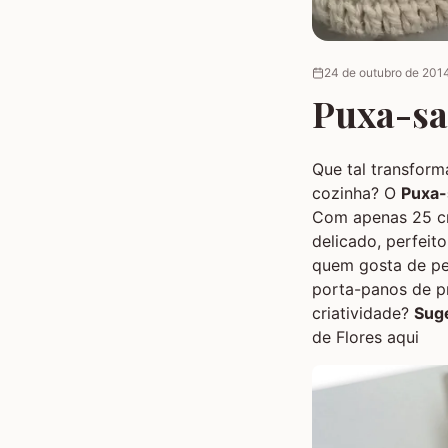
24 de outubro de 201
Puxa-sac
Que tal transform
cozinha? O
Puxa-
Com apenas 25 cm
delicado, perfeit
quem gosta de peç
porta-panos de pr
criatividade?
Suge
de Flores aqui