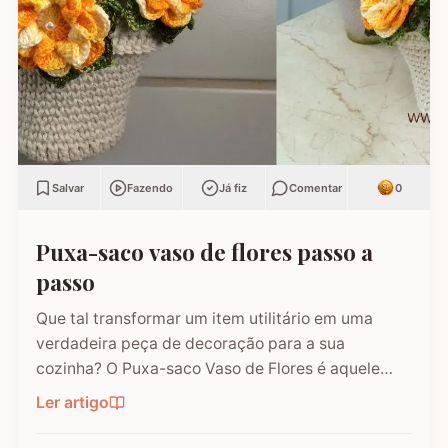
Salvar
Fazendo
Já fiz
Comentar
0
Puxa-saco vaso de flores passo a
passo
Que tal transformar um item utilitário em uma
verdadeira peça de decoração para a sua
cozinha? O Puxa-saco Vaso de Flores é aquele
tipo de projeto que encanta pela criatividade. Com
Ler artigo
apenas 25 cm de altura, ele foge do formato
tradicional e se apresenta como um mimo