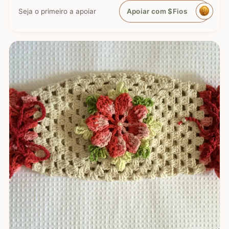
delicado, perfeito para organizar…
Seja o primeiro a apoiar
Apoiar com $Fios