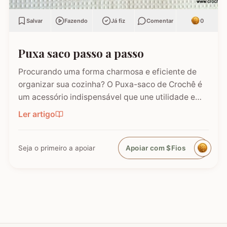
Salvar
Fazendo
Já fiz
Comentar
0
Puxa saco passo a passo
Procurando uma forma charmosa e eficiente de
organizar sua cozinha? O Puxa-saco de Crochê é
um acessório indispensável que une utilidade e
beleza. Além de manter as sacolinhas plásticas
Ler artigo
em ordem para o reaproveitamento, ele adiciona
aquele toque artesanal que toda dona de casa
adora. Neste…
Seja o primeiro a apoiar
Apoiar com $Fios