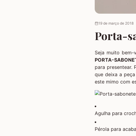
19 de março de 2018
Porta-s
Seja muito bem-
PORTA-SABONE
para presentear. 
que deixa a peça
este mimo com e
Agulha para croc
Pérola para acab