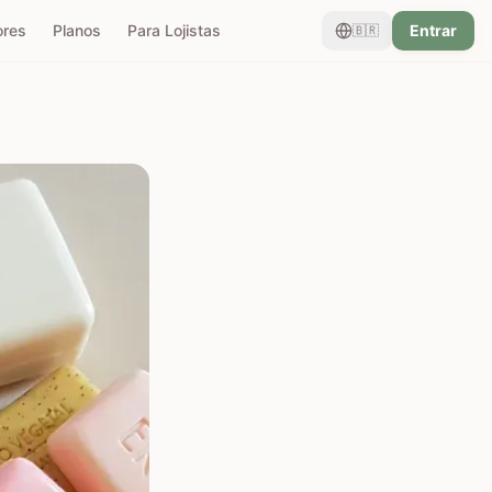
ores
Planos
Para Lojistas
Entrar
🇧🇷