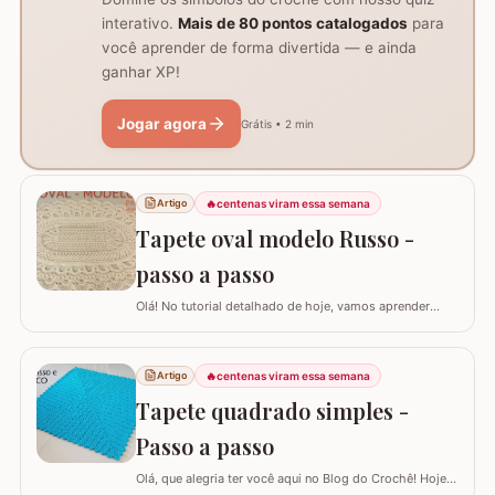
interativo.
Mais de 80 pontos catalogados
para
você aprender de forma divertida — e ainda
ganhar XP!
Jogar agora
Grátis • 2 min
🔥
centenas viram essa semana
Artigo
Tapete oval modelo Russo -
passo a passo
Olá! No tutorial detalhado de hoje, vamos aprender
como confeccionar este lindo TAPETE OVAL MODELO
RUSSO. Recentemente, postamos aqui no blog a versão
redonda deste modelo, e você pode conferir clicando
🔥
centenas viram essa semana
Artigo
AQUI. Este é um trabalho clássico que combina com
Tapete quadrado simples -
vários ambientes e é uma excelente…
Passo a passo
Olá, que alegria ter você aqui no Blog do Crochê! Hoje