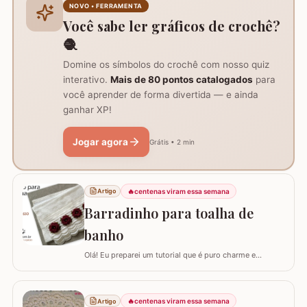
do trabalho e formação do centro do tapete: Comece
NOVO • FERRAMENTA
com um anel mágico ou uma argola de 10…
Você sabe ler gráficos de crochê?
🧶
Domine os símbolos do crochê com nosso quiz
interativo.
Mais de 80 pontos catalogados
para
você aprender de forma divertida — e ainda
ganhar XP!
Jogar agora
Grátis • 2 min
🔥
centenas viram essa semana
Artigo
Barradinho para toalha de
banho
Olá! Eu preparei um tutorial que é puro charme e
sofisticação para o seu banheiro. Hoje, eu vou te ensinar
como confeccionar um Barradinho para Toalha de
Banho ou Toalha de Rosto passo a passo. Esse
🔥
centenas viram essa semana
Artigo
trabalho transforma uma peça simples em um item de