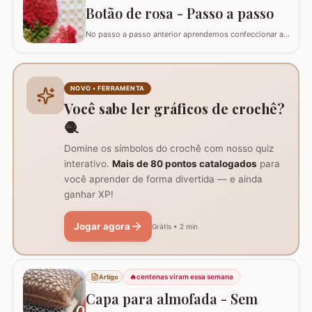
Verde 9392 (apenas para as folhas)…
Botão de rosa - Passo a passo
No passo a passo anterior aprendemos confeccionar a
flor que compõe este ramo, agora vamos aprender
passo a passo este lindo botão de rosa em crochê. Este
botão aprendi com a amiga Ângela Prates Crochê do
grupo Viciadas em crochê. Fiz o passo a passo com
NOVO • FERRAMENTA
algumas poucas diferenças e também para auxil
Você sabe ler gráficos de crochê?
🧶
Domine os símbolos do crochê com nosso quiz
interativo.
Mais de 80 pontos catalogados
para
você aprender de forma divertida — e ainda
ganhar XP!
Jogar agora
Grátis • 2 min
🔥
centenas viram essa semana
Artigo
Capa para almofada - Sem