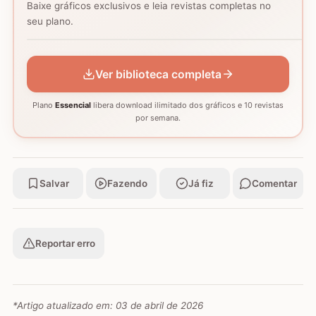
Baixe gráficos exclusivos e leia revistas completas no
Coração - Tapete
seu plano.
montagem
Mosaico de corujas
Mosaico de barcos
GRÁFICO
GRÁFICO
GRÁFICO
Ver biblioteca completa
Plano
Essencial
libera download ilimitado dos gráficos e 10 revistas
por semana.
Salvar
Fazendo
Já fiz
Comentar
Reportar erro
*Artigo atualizado em:
03 de abril de 2026