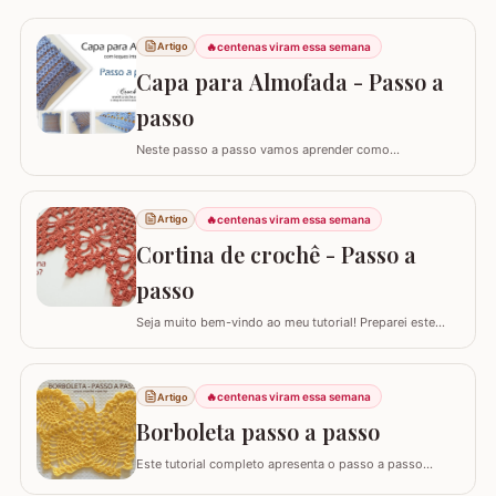
🔥
centenas viram essa semana
Artigo
Capa para Almofada - Passo a
passo
Neste passo a passo vamos aprender como
confeccionar a CAPA PARA ALMOFADA com leques
intercalados. Fiz a capa para almofada de 40 x 40 e
seguindo o passo a passo você consegue adaptar para
🔥
centenas viram essa semana
Artigo
o tamanho desejado. Utilizei o fio Barroco Maxcolor da
Cortina de crochê - Passo a
Círculo S/A. Um fio extremamente macio por ser 100%…
passo
Seja muito bem-vindo ao meu tutorial! Preparei este
tutorial completo e detalhado para você confeccionar
uma peça versátil e encantadora. Hoje, vamos aprender
todos os passos para criar uma linda CORTINA DE
🔥
centenas viram essa semana
Artigo
CROCHÊ, um modelo clássico que também pode ser
adaptado como bandô ou até mesmo como um…
Borboleta passo a passo
Este tutorial completo apresenta o passo a passo
detalhado para você confeccionar uma belíssima