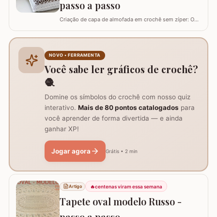
passo a passo
Criação de capa de almofada em crochê sem zíper: O
tutorial ensina como fazer uma capa de 50cm x 50cm,
prática para lavar e versátil, usando crochê com fio de
algodão para um acabamento bonito e resistente.
Materiais necessários para o projeto: São
NOVO • FERRAMENTA
imprescindíveis fio de algodão nº6, agulha de…
Você sabe ler gráficos de crochê?
🧶
Domine os símbolos do crochê com nosso quiz
interativo.
Mais de 80 pontos catalogados
para
você aprender de forma divertida — e ainda
ganhar XP!
Jogar agora
Grátis • 2 min
🔥
centenas viram essa semana
Artigo
Tapete oval modelo Russo -