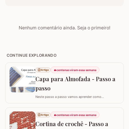
Nenhum comentário ainda. Seja o primeiro!
CONTINUE EXPLORANDO
🔥
centenas viram essa semana
Artigo
Capa para Almofada - Passo a
passo
Neste passo a passo vamos aprender como
confeccionar a CAPA PARA ALMOFADA com leques
intercalados. Fiz a capa para almofada de 40 x 40 e
seguindo o passo a passo você consegue adaptar para
🔥
centenas viram essa semana
Artigo
o tamanho desejado. Utilizei o fio Barroco Maxcolor da
Cortina de crochê - Passo a
Círculo S/A. Um fio extremamente macio por ser 100%…