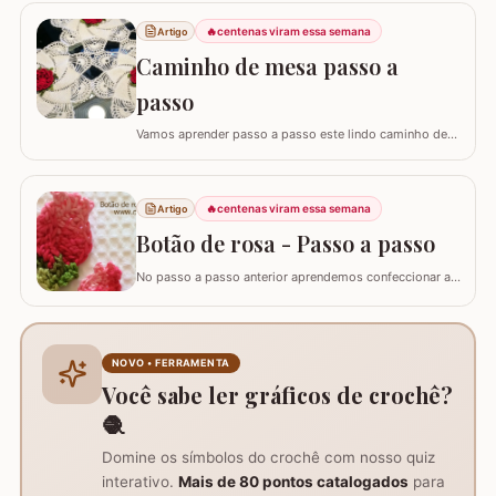
festas de fim de ano. Hoje, vamos aprender como
confeccionar um belíssimo Centrinho de Mesa Natalino,
🔥
centenas viram essa semana
Artigo
utilizando a Flor Hibisco como peça central. Este
Caminho de mesa passo a
trabalho é surpreendentemente simples de…
passo
Vamos aprender passo a passo este lindo caminho de
mesa que fiz inspirado no trabalho da artesã Marli
Sauberlich Crochêt. Utilizei fio Duna e flor Camélia Fio
Duna Branco 8001 (4 novelos de 340m ou 8 de 140m)
🔥
centenas viram essa semana
Artigo
Fio Duna Vermelho 3542 (1 novelo de 340m) Fio Duna
Verde 9392 (apenas para as folhas)…
Botão de rosa - Passo a passo
No passo a passo anterior aprendemos confeccionar a
flor que compõe este ramo, agora vamos aprender
passo a passo este lindo botão de rosa em crochê. Este
botão aprendi com a amiga Ângela Prates Crochê do
grupo Viciadas em crochê. Fiz o passo a passo com
NOVO • FERRAMENTA
algumas poucas diferenças e também para auxil
Você sabe ler gráficos de crochê?
🧶
Domine os símbolos do crochê com nosso quiz
interativo.
Mais de 80 pontos catalogados
para