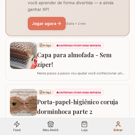
você aprender de forma divertida — e ainda
ganhar XP!
Jogar agora
Grátis • 2 min
🔥
centenas viram essa semana
Artigo
Capa para almofada - Sem
zíper!
Neste passo a passo vou ajudar você confeccionar uma
capa para almofada que não utiliza zíper ou botão para
fechar. Ela é toda feita apenas em crochê mas, não
vamos abrir mão da praticidade de tirar a capa quando
🔥
centenas viram essa semana
Artigo
precisar lavar. Utilizei o fio Barroco Maxcolor nº6 da
Porta-papel-higiênico coruja
Círculo Produtos. Fio 100%…
dorminhoca parte 2
No tutorial de hoje, vamos aprender o passo a passo
detalhado para confeccionar o PORTA-PAPEL-
Feed
Meu Ateliê
Loja
Entrar
HIGIÊNICO CORUJA DORMINHOCA. Esta peça é