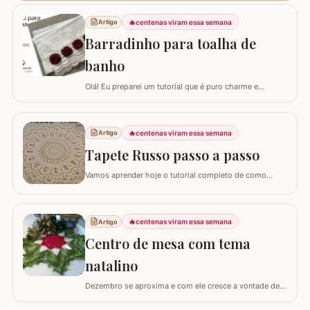
🔥
centenas viram essa semana
Artigo
Barradinho para toalha de
banho
Olá! Eu preparei um tutorial que é puro charme e
sofisticação para o seu banheiro. Hoje, eu vou te ensinar
como confeccionar um Barradinho para Toalha de
Banho ou Toalha de Rosto passo a passo. Esse
🔥
centenas viram essa semana
Artigo
trabalho transforma uma peça simples em um item de
decoração de luxo, ideal para presentear ou para…
Tapete Russo passo a passo
Vamos aprender hoje o tutorial completo de como
confeccionar o maravilhoso TAPETE RUSSO REDONDO.
Este modelo em crochê, apesar de possuir muitos
detalhes e texturas, não é difícil de fazer; as imagens e
🔥
centenas viram essa semana
Artigo
os textos detalhando cada fase vão facilitar muito o seu
trabalho. Confeccionado originalmente…
Centro de mesa com tema
natalino
Dezembro se aproxima e com ele cresce a vontade de
deixar cada cantinho da casa decorado para celebrar as