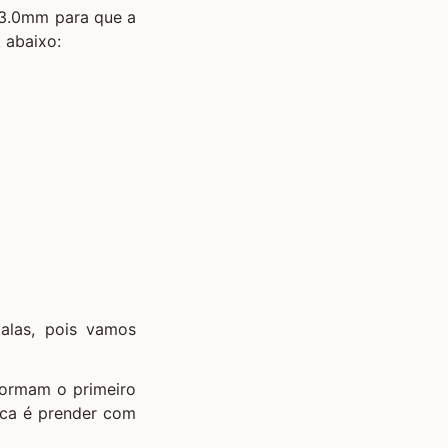
a 3.0mm para que a
k abaixo:
talas, pois vamos
 formam o primeiro
dica é prender com