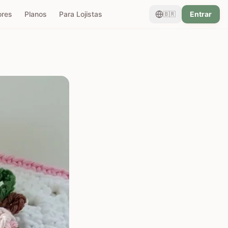
ores
Planos
Para Lojistas
Entrar
🇧🇷