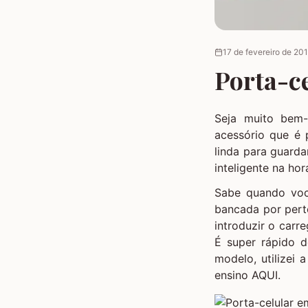
17 de fevereiro de 20
Porta-ce
Seja muito bem
acessório que é 
linda para guarda
inteligente na ho
Sabe quando voc
bancada por pert
introduzir o carr
É super rápido d
modelo, utilizei 
ensino
AQUI
.