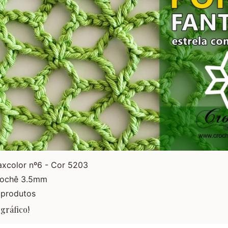
axcolor nº6 - Cor 5203
rochê 3.5mm
 produtos
gráfico!