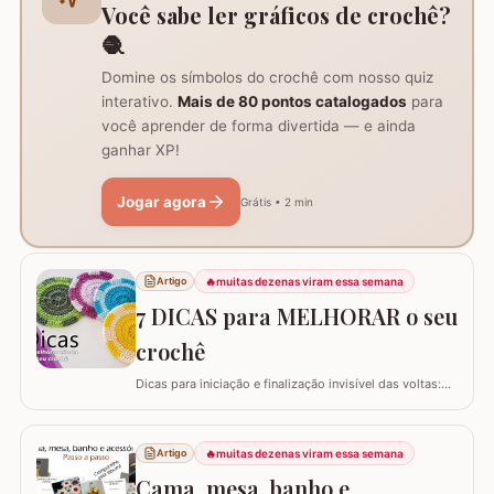
Você sabe ler gráficos de crochê?
🧶
Domine os símbolos do crochê com nosso quiz
interativo.
Mais de 80 pontos catalogados
para
você aprender de forma divertida — e ainda
ganhar XP!
Jogar agora
Grátis • 2 min
🔥
muitas dezenas viram essa semana
Artigo
7 DICAS para MELHORAR o seu
crochê
Dicas para iniciação e finalização invisível das voltas:
Ajustar a tensão do fio e usar truques específicos
garante um acabamento quase imperceptível nas
iniciações e finalizações das voltas, resultando em um
🔥
muitas dezenas viram essa semana
Artigo
trabalho mais elegante. Variações de pontos com o
Cama, mesa, banho e
falso ponto alto: Experimentar…