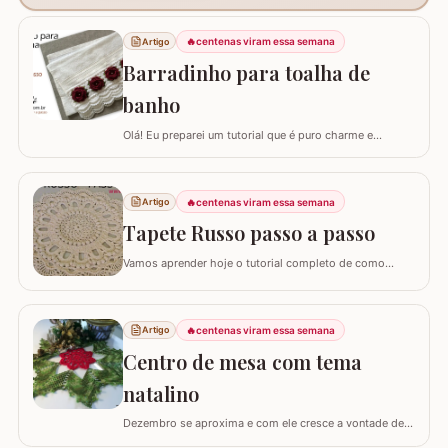
🔥
centenas viram essa semana
Artigo
Barradinho para toalha de
banho
Olá! Eu preparei um tutorial que é puro charme e
sofisticação para o seu banheiro. Hoje, eu vou te ensinar
como confeccionar um Barradinho para Toalha de
Banho ou Toalha de Rosto passo a passo. Esse
🔥
centenas viram essa semana
Artigo
trabalho transforma uma peça simples em um item de
decoração de luxo, ideal para presentear ou para…
Tapete Russo passo a passo
Vamos aprender hoje o tutorial completo de como
confeccionar o maravilhoso TAPETE RUSSO REDONDO.
Este modelo em crochê, apesar de possuir muitos
detalhes e texturas, não é difícil de fazer; as imagens e
🔥
centenas viram essa semana
Artigo
os textos detalhando cada fase vão facilitar muito o seu
trabalho. Confeccionado originalmente…
Centro de mesa com tema
natalino
Dezembro se aproxima e com ele cresce a vontade de
deixar cada cantinho da casa decorado para celebrar as