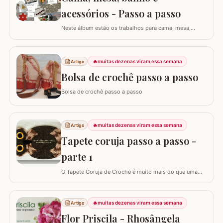
acessórios - Passo a passo
Neste álbum estão os trabalhos para cama, mesa,
banho e acessórios. Para ver o passo a passo basta
clicar nas imagens! Trilhos/caminhos e centro de mesa
Sousplat Puxa-saco e porta-pano de prato Squares para
🔥
muitas dezenas viram essa semana
Artigo
colcha de cama Outros Álbuns que temos no blog
Bolsa de crochê passo a passo
Bolsa de crochê passo a passo
🔥
muitas dezenas viram essa semana
Artigo
Tapete coruja passo a passo -
parte 1
O Tapete Coruja de Crochê é muito mais do que uma
peça utilitária; é um clássico que une a simbologia da
sabedoria com a delicadeza do feito à mão. Embora a
coruja real consiga girar o pescoço em 270°, a nossa
🔥
muitas dezenas viram essa semana
Artigo
versão em crochê é ainda mais versátil: podemos criá-
Flor Priscila - Rhosângela
la em todas as cores e estilos,…