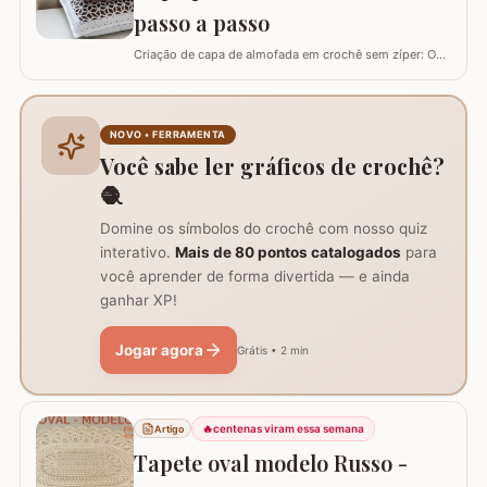
passo a passo
Criação de capa de almofada em crochê sem zíper: O
tutorial ensina como fazer uma capa de 50cm x 50cm,
prática para lavar e versátil, usando crochê com fio de
algodão para um acabamento bonito e resistente.
Materiais necessários para o projeto: São
NOVO • FERRAMENTA
imprescindíveis fio de algodão nº6, agulha de…
Você sabe ler gráficos de crochê?
🧶
Domine os símbolos do crochê com nosso quiz
interativo.
Mais de 80 pontos catalogados
para
você aprender de forma divertida — e ainda
ganhar XP!
Jogar agora
Grátis • 2 min
🔥
centenas viram essa semana
Artigo
Tapete oval modelo Russo -