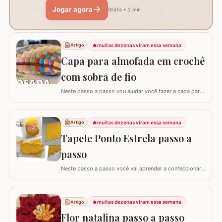
Jogar agora
Grátis • 2 min
🔥
muitas dezenas viram essa semana
Artigo
Capa para almofada em crochê
com sobra de fio
Neste passo a passo vou ajudar você fazer a capa para
almofada com sobra de fios! Aqui no blog já tenho o
passo a passo do tapete, mas desta vez vou mostrar
como é super fácil fazer um modelo quadrado com as
🔥
muitas dezenas viram essa semana
Artigo
bordas retas. O passo a passo está bem detalhado,
Tapete Ponto Estrela passo a
mas se sentir alguma dificuldade deixe um…
passo
Neste passo a passo você vai aprender a confeccionar
um lindo tapete utilizando apenas 1 novelo de Barroco
Maxcolor (400g/452 metros). Quem trabalha com este
fio com certeza sabe que a qualidade é indiscutível. É
🔥
muitas dezenas viram essa semana
Artigo
mais durável e possui cores vibrantes deixando
agregando ainda mais valor em nossas…
Flor natalina passo a passo