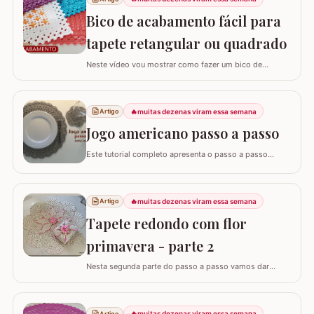
Bico de acabamento fácil para
tapete retangular ou quadrado
Neste vídeo vou mostrar como fazer um bico de
acabamento fácil para qualquer modelo de tapete
retangular ou quadrado. Fiz o bico de acabamento em 4
modelos de tapete com tamanhos e larguras diferentes
🔥
muitas dezenas viram essa semana
Artigo
e assim consigo explicar algumas formas fáceis de
adaptar para outros tamanhos. No vídeo utilizei…
Jogo americano passo a passo
Este tutorial completo apresenta o passo a passo
detalhado para você confeccionar um jogo americano
em crochê, um item indispensável para quem busca
praticidade e elegância na mesa posta. Este guia para
🔥
muitas dezenas viram essa semana
Artigo
iniciantes foi desenvolvido para que você consiga criar
uma peça firme, bonita e com excelente…
Tapete redondo com flor
primavera - parte 2
Nesta segunda parte do passo a passo vamos dar
andamento no tapete deixando o tapete praticamente
pronto... PARTE 1 - TAPETE REDONDO COM FLOR
PRIMAVERA PASSO A PASSO PARTE 1 PARTE 3 - TAPETE
🔥
muitas dezenas viram essa semana
Artigo