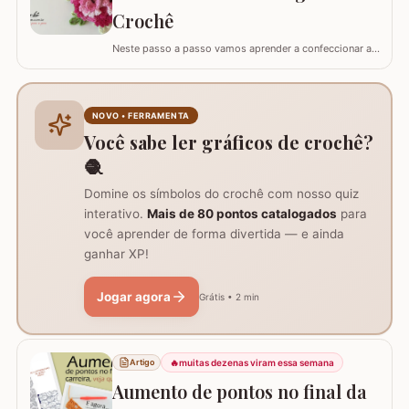
Crochê
Neste passo a passo vamos aprender a confeccionar a
FLOR PRISCILA criada pela artesã Rhosângela. Para
conhecer, curtir e adquirir os trabalhos desta artesã
visite a página RHOSÂNGELA ARTES EM CROCHÊ e não
deixem de se inscrever em seu canal no YouTube –&gt;
NOVO • FERRAMENTA
AQUI. Já temos disponível aqui no blog…
Você sabe ler gráficos de crochê?
🧶
Domine os símbolos do crochê com nosso quiz
interativo.
Mais de 80 pontos catalogados
para
você aprender de forma divertida — e ainda
ganhar XP!
Jogar agora
Grátis • 2 min
🔥
muitas dezenas viram essa semana
Artigo
Aumento de pontos no final da