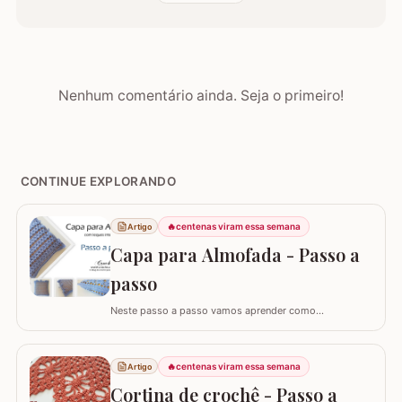
Nenhum comentário ainda. Seja o primeiro!
CONTINUE EXPLORANDO
🔥
centenas viram essa semana
Artigo
Capa para Almofada - Passo a
passo
Neste passo a passo vamos aprender como
confeccionar a CAPA PARA ALMOFADA com leques
intercalados. Fiz a capa para almofada de 40 x 40 e
seguindo o passo a passo você consegue adaptar para
🔥
centenas viram essa semana
Artigo
o tamanho desejado. Utilizei o fio Barroco Maxcolor da
Cortina de crochê - Passo a
Círculo S/A. Um fio extremamente macio por ser 100%…