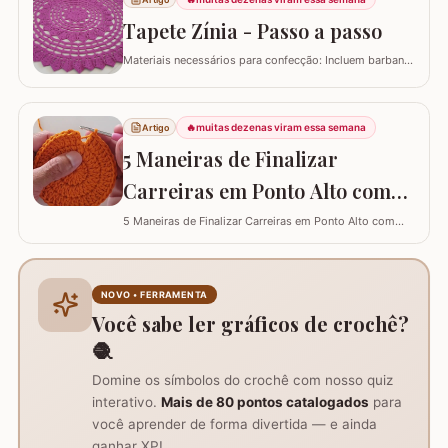
REDONDO COM FLOR PRIMAVERA PASSO A PASSO
PARTE 3 FLOR PRIMAVERA PASSO A PASSO - FLOR
Tapete Zínia - Passo a passo
PRIMAVERA PASSO A PASSO
Materiais necessários para confecção: Incluem barbante
nº 6, agulha de crochê 3.5 mm, tesoura, agulha
tapeceiro e a base da flor Zínia já pronta. Instruções de
início e montagem da flor Zínia: Após finalizar a flor, não
🔥
muitas dezenas viram essa semana
Artigo
corte o fio, mas prenda-o com ponto baixo no ponto
picô, para continuar o…
5 Maneiras de Finalizar
Carreiras em Ponto Alto com
Perfeição e Elegância
5 Maneiras de Finalizar Carreiras em Ponto Alto com
Perfeição e Elegância
NOVO • FERRAMENTA
Você sabe ler gráficos de crochê?
🧶
Domine os símbolos do crochê com nosso quiz
interativo.
Mais de 80 pontos catalogados
para
você aprender de forma divertida — e ainda
ganhar XP!