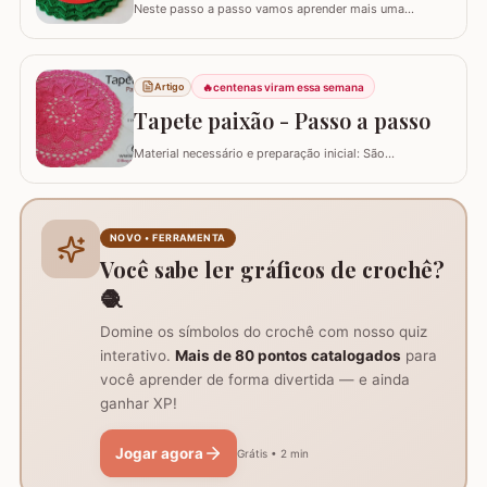
Neste passo a passo vamos aprender mais uma
daquelas peças que deixam sua mesa toda estilosa!
Este SOUSPLAT cai como uma luva na decoração
natalina. O fio verde e o detalhe triangular do
acabamento remete imediatamente ao formato de
🔥
centenas viram essa semana
Artigo
pinheiro e vamos combinar que o pinheiro só lembra
Tapete paixão - Passo a passo
natal :)…
Material necessário e preparação inicial: São
necessários dois novelos de 400g e um de 200g do fio,
agulha de crochê 3.0mm, tesoura, agulha de tapeceiro,
além de um anel mágico para iniciar o trabalho. Início
do trabalho e formação do centro do tapete: Comece
NOVO • FERRAMENTA
com um anel mágico ou uma argola de 10…
Você sabe ler gráficos de crochê?
🧶
Domine os símbolos do crochê com nosso quiz
interativo.
Mais de 80 pontos catalogados
para
você aprender de forma divertida — e ainda
ganhar XP!
Jogar agora
Grátis • 2 min