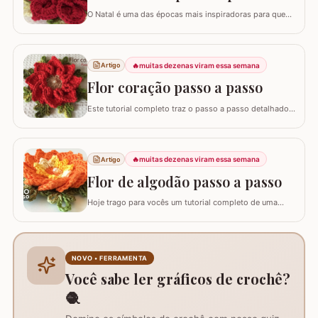
O Natal é uma das épocas mais inspiradoras para quem
faz artesanato, e nada simboliza melhor essa data do
que as flores vibrantes em tons de vermelho e dourado.
Hoje, vamos aprender o passo a passo da Flor Natalina,
uma criação belíssima da artesã Shirley Lucimar, que
🔥
muitas dezenas viram essa semana
Artigo
gentilmente compartilhou seu…
Flor coração passo a passo
Este tutorial completo traz o passo a passo detalhado
para você confeccionar a Flor Coração, uma peça
exuberante e versátil para aplicar em seus trabalhos.
Este guia para iniciantes apresenta uma adaptação com
8 pétalas, garantindo um formato mais cheio e
🔥
muitas dezenas viram essa semana
Artigo
arredondado, ideal para tapetes, mantas e…
Flor de algodão passo a passo
Hoje trago para vocês um tutorial completo de uma
peça encantadora: a Flor de Algodão em crochê. Esta
flor possui 12 pétalas e uma base quadrada (square)
perfeitamente adaptada para facilitar a continuidade do
seu trabalho manual, seja em colchas, caminhos de
NOVO • FERRAMENTA
mesa ou tapetes. Vamos aprender com…
Você sabe ler gráficos de crochê?
🧶