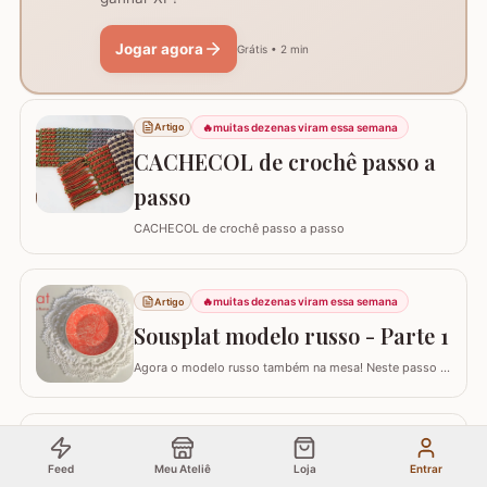
Jogar agora
Grátis • 2 min
🔥
muitas dezenas viram essa semana
Artigo
CACHECOL de crochê passo a
passo
CACHECOL de crochê passo a passo
🔥
muitas dezenas viram essa semana
Artigo
Sousplat modelo russo - Parte 1
Agora o modelo russo também na mesa! Neste passo a
passo vamos aprender a confeccionar o SOUSPLAT
modelo RUSSO. Já temos aqui no blog passo a passo
de alguns modelos de tapete russo e você pode conferir
AQUI. Eles são encantadores por serem bem detalhados
🔥
muitas dezenas viram essa semana
Artigo
apesar de trabalhar com uma única cor. Este…
Feed
Meu Ateliê
Loja
Entrar
Capa para garrafão d'agua