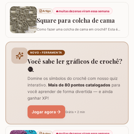
utilizando o fio Duna da Círculo S/A. Fiz utilizando
apenas 1 novelo de fio! Você também pode fazer o
mesmo modelo com fio 6 e utilizar como tapete. Tem o
🔥
muitas dezenas viram essa semana
Artigo
gráfico dela e você pode fazer o…
Square para colcha de cama
Como fazer uma colcha de cama em crochê? Esta é
uma dúvida comum entre amantes do crochê. Existem
muitos modelos de colchas, cada um mais encantador
que o outro. O maior desafio é encarar a criação de uma
colcha inteira, visto que leva tempo e dedicação. Um
NOVO • FERRAMENTA
desafio que circula entre os crochêiros é…
Você sabe ler gráficos de crochê?
🧶
Domine os símbolos do crochê com nosso quiz
interativo.
Mais de 80 pontos catalogados
para
você aprender de forma divertida — e ainda
ganhar XP!
Jogar agora
Grátis • 2 min
🔥
muitas dezenas viram essa semana
Artigo