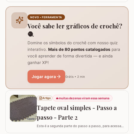
pode ser utilizado como trilho de mesa. Utilizei os fios
Barroco Maxcolor nº8 para o tapete e Barroco
multicolor para contorno, flores e folhas. Se for utilizar
NOVO • FERRAMENTA
como trilho de mesa aconselho um fio…
Você sabe ler gráficos de crochê?
🧶
Domine os símbolos do crochê com nosso quiz
interativo.
Mais de 80 pontos catalogados
para
você aprender de forma divertida — e ainda
ganhar XP!
Jogar agora
Grátis • 2 min
🔥
muitas dezenas viram essa semana
Artigo
Tapete oval simples - Passo a
passo - Parte 2
Esta é a segunda parte do passo a passo, para acessar
o início do tapete visite o link abaixo: Tapete oval