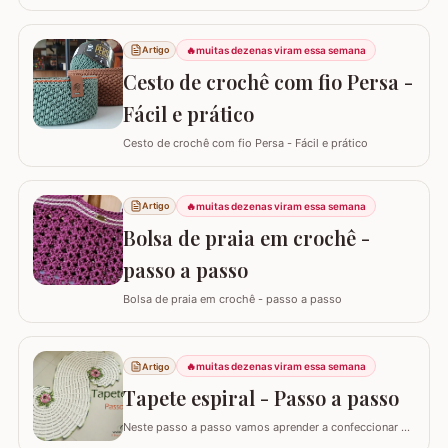
Crochê, tanto de quem está começando quanto de
quem já tem estrada, é: "Samuel, quanto eu devo cobrar
pelas minhas peças?". Eu sei que muitas vezes o medo
🔥
muitas dezenas viram essa semana
Artigo
de cobrar o valor justo e não vender fala mais alto, mas
Cesto de crochê com fio Persa -
hoje eu quero te ajudar a mudar…
Fácil e prático
Cesto de crochê com fio Persa - Fácil e prático
🔥
muitas dezenas viram essa semana
Artigo
Bolsa de praia em crochê -
passo a passo
Bolsa de praia em crochê - passo a passo
🔥
muitas dezenas viram essa semana
Artigo
Tapete espiral - Passo a passo
Neste passo a passo vamos aprender a confeccionar o
TAPETE ESPIRAL. Um belíssimo trabalho que também