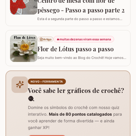
Centro de mesa com flor de
de…
pêssego - Passo a passo parte 2
Esta é a segunda parte do passo a passo e estamos
confeccionando o centro de mesa com flor de pêssego.
Se está procurando o início do trabalho visite o link
abaixo onde também temos a lista completa de
🔥
muitas dezenas viram essa semana
Artigo
materiais. Centro de mesa com flor de pêssego - Parte 1
Tamanho do trabalho pronto: 60 cm de…
Flor de Lótus passo a passo
Seja muito bem-vindo ao Blog do Crochê! Hoje vamos
aprender, através deste tutorial completo, como
confeccionar a belíssima Flor de Lótus em crochê. Este
passo a passo detalhado foi preparado para que você
crie uma peça volumosa e encantadora, perfeita para
NOVO • FERRAMENTA
trilhos de mesa, aplicações em tapetes ou…
Você sabe ler gráficos de crochê?
🧶
Domine os símbolos do crochê com nosso quiz
interativo.
Mais de 80 pontos catalogados
para
você aprender de forma divertida — e ainda
ganhar XP!