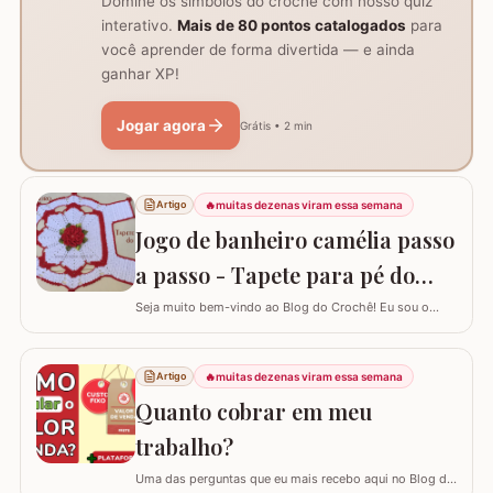
Domine os símbolos do crochê com nosso quiz
interativo.
Mais de 80 pontos catalogados
para
você aprender de forma divertida — e ainda
ganhar XP!
Jogar agora
Grátis • 2 min
🔥
muitas dezenas viram essa semana
Artigo
Jogo de banheiro camélia passo
a passo - Tapete para pé do
vaso
Seja muito bem-vindo ao Blog do Crochê! Eu sou o
Samuel Ramos e hoje vamos aprender a confeccionar o
tapete camélia para o pé do vaso sanitário. Este passo
a passo foi elaborado com muito carinho para que você
🔥
muitas dezenas viram essa semana
Artigo
complete seu jogo de banheiro com perfeição. É uma
Quanto cobrar em meu
peça com encaixe preciso e um…
trabalho?
Uma das perguntas que eu mais recebo aqui no Blog do