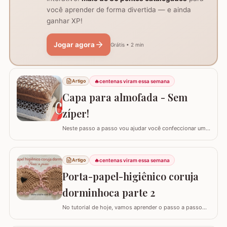
você aprender de forma divertida — e ainda
ganhar XP!
Jogar agora
Grátis • 2 min
🔥
centenas viram essa semana
Artigo
Capa para almofada - Sem
zíper!
Neste passo a passo vou ajudar você confeccionar uma
capa para almofada que não utiliza zíper ou botão para
fechar. Ela é toda feita apenas em crochê mas, não
vamos abrir mão da praticidade de tirar a capa quando
🔥
centenas viram essa semana
Artigo
precisar lavar. Utilizei o fio Barroco Maxcolor nº6 da
Porta-papel-higiênico coruja
Círculo Produtos. Fio 100%…
dorminhoca parte 2
No tutorial de hoje, vamos aprender o passo a passo
detalhado para confeccionar o PORTA-PAPEL-
HIGIÊNICO CORUJA DORMINHOCA. Esta peça é