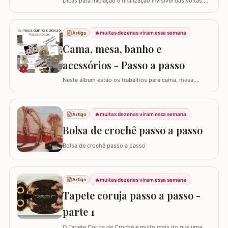
Dicas para iniciação e finalização invisível das voltas:
Ajustar a tensão do fio e usar truques específicos
garante um acabamento quase imperceptível nas
iniciações e finalizações das voltas, resultando em um
🔥
muitas dezenas viram essa semana
Artigo
trabalho mais elegante. Variações de pontos com o
Cama, mesa, banho e
falso ponto alto: Experimentar…
acessórios - Passo a passo
Neste álbum estão os trabalhos para cama, mesa,
banho e acessórios. Para ver o passo a passo basta
clicar nas imagens! Trilhos/caminhos e centro de mesa
Sousplat Puxa-saco e porta-pano de prato Squares para
🔥
muitas dezenas viram essa semana
Artigo
colcha de cama Outros Álbuns que temos no blog
Bolsa de crochê passo a passo
Bolsa de crochê passo a passo
🔥
muitas dezenas viram essa semana
Artigo
Tapete coruja passo a passo -
parte 1
O Tapete Coruja de Crochê é muito mais do que uma