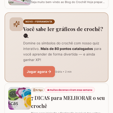
Seja muito bem-vindo ao Blog do Crochê! Hoje preparei
um tutorial completo de um acessório que é pura
praticidade: um PORTA-CELULAR em crochê. Além de
ser uma peça linda para guardar o aparelho e o
carregador dentro da bolsa, ele funciona como um
NOVO • FERRAMENTA
suporte inteligente na hora de carregar seu…
Você sabe ler gráficos de crochê?
🧶
Domine os símbolos do crochê com nosso quiz
interativo.
Mais de 80 pontos catalogados
para
você aprender de forma divertida — e ainda
ganhar XP!
Jogar agora
Grátis • 2 min
🔥
muitas dezenas viram essa semana
Artigo
7 DICAS para MELHORAR o seu
crochê