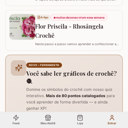
peça utilitária; é um clássico que une a simbologia da
sabedoria com a delicadeza do feito à mão. Embora a
coruja real consiga girar o pescoço em 270°, a nossa
🔥
muitas dezenas viram essa semana
Artigo
versão em crochê é ainda mais versátil: podemos criá-
Flor Priscila - Rhosângela
la em todas as cores e estilos,…
Crochê
Neste passo a passo vamos aprender a confeccionar a
FLOR PRISCILA criada pela artesã Rhosângela. Para
conhecer, curtir e adquirir os trabalhos desta artesã
visite a página RHOSÂNGELA ARTES EM CROCHÊ e não
deixem de se inscrever em seu canal no YouTube –&gt;
NOVO • FERRAMENTA
AQUI. Já temos disponível aqui no blog…
Você sabe ler gráficos de crochê?
🧶
Domine os símbolos do crochê com nosso quiz
interativo.
Mais de 80 pontos catalogados
para
você aprender de forma divertida — e ainda
ganhar XP!
Jogar agora
Grátis • 2 min
Feed
Meu Ateliê
Loja
Entrar