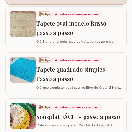
🔥
centenas viram essa semana
Artigo
Tapete oval modelo Russo -
passo a passo
Olá! No tutorial detalhado de hoje, vamos aprender
como confeccionar este lindo TAPETE OVAL MODELO
RUSSO. Recentemente, postamos aqui no blog a versão
redonda deste modelo, e você pode conferir clicando
🔥
centenas viram essa semana
Artigo
AQUI. Este é um trabalho clássico que combina com
Tapete quadrado simples -
vários ambientes e é uma excelente…
Passo a passo
Olá, que alegria ter você aqui no Blog do Crochê! Hoje
preparei um tutorial completo para confeccionarmos
juntos o TAPETE QUADRADO SIMPLES. Este é um
modelo clássico, super fácil de executar e muito
🔥
centenas viram essa semana
Artigo
versátil, pois permite que você adapte o tamanho
conforme a sua necessidade, garantindo que o…
Sousplat FÁCIL - passo a passo
Materiais essenciais para o Crochê do Sousplat: O
projeto utiliza barbante nº6, aproximadamente 150g por