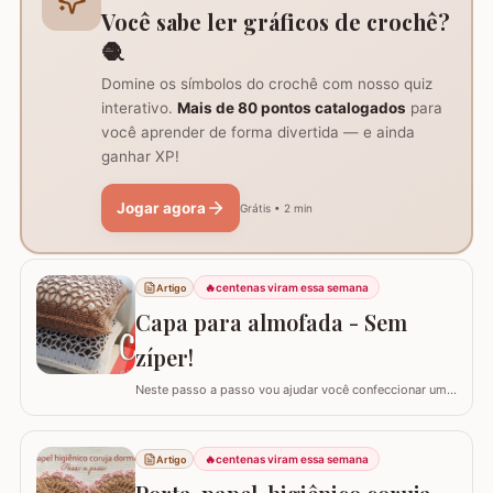
algumas poucas diferenças e também para auxil
Você sabe ler gráficos de crochê?
🧶
Domine os símbolos do crochê com nosso quiz
interativo.
Mais de 80 pontos catalogados
para
você aprender de forma divertida — e ainda
ganhar XP!
Jogar agora
Grátis • 2 min
🔥
centenas viram essa semana
Artigo
Capa para almofada - Sem
zíper!
Neste passo a passo vou ajudar você confeccionar uma
capa para almofada que não utiliza zíper ou botão para
fechar. Ela é toda feita apenas em crochê mas, não
vamos abrir mão da praticidade de tirar a capa quando
🔥
centenas viram essa semana
Artigo
precisar lavar. Utilizei o fio Barroco Maxcolor nº6 da
Círculo Produtos. Fio 100%…