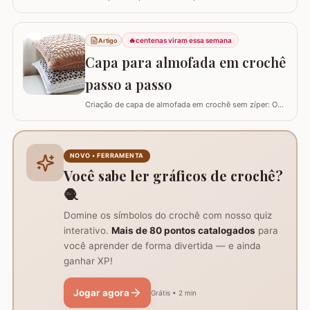
um centro de mesa com a FLOR DE PÊSSEGO. Optei por
utilizar esta flor sem relevo para que não atrapalhe se
precisar colocar algo em cima. Para este trabalho
🔥
centenas viram essa semana
Artigo
utilizei os fios Duna da Círculo S.A. Você pode utilizar os
Capa para almofada em crochê
fios Barroco maxcolor, Barroco…
passo a passo
Criação de capa de almofada em crochê sem zíper: O
tutorial ensina como fazer uma capa de 50cm x 50cm,
prática para lavar e versátil, usando crochê com fio de
algodão para um acabamento bonito e resistente.
Materiais necessários para o projeto: São
NOVO • FERRAMENTA
imprescindíveis fio de algodão nº6, agulha de…
Você sabe ler gráficos de crochê?
🧶
Domine os símbolos do crochê com nosso quiz
interativo.
Mais de 80 pontos catalogados
para
você aprender de forma divertida — e ainda
ganhar XP!
Jogar agora
Grátis • 2 min