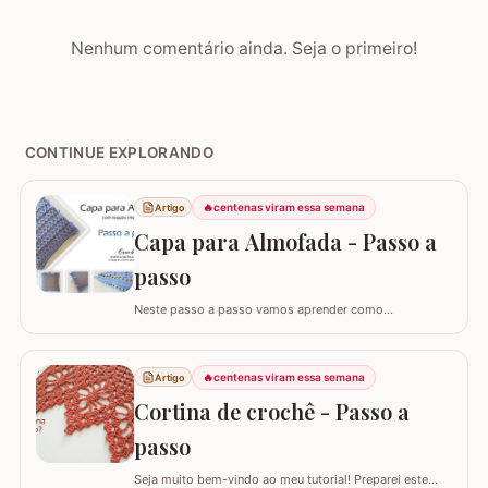
Nenhum comentário ainda. Seja o primeiro!
CONTINUE EXPLORANDO
🔥
centenas viram essa semana
Artigo
Capa para Almofada - Passo a
passo
Neste passo a passo vamos aprender como
confeccionar a CAPA PARA ALMOFADA com leques
intercalados. Fiz a capa para almofada de 40 x 40 e
seguindo o passo a passo você consegue adaptar para
🔥
centenas viram essa semana
Artigo
o tamanho desejado. Utilizei o fio Barroco Maxcolor da
Cortina de crochê - Passo a
Círculo S/A. Um fio extremamente macio por ser 100%…
passo
Seja muito bem-vindo ao meu tutorial! Preparei este