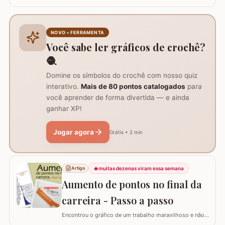
FLOR PRISCILA criada pela artesã Rhosângela. Para
conhecer, curtir e adquirir os trabalhos desta artesã
visite a página RHOSÂNGELA ARTES EM CROCHÊ e não
deixem de se inscrever em seu canal no YouTube –&gt;
NOVO • FERRAMENTA
AQUI. Já temos disponível aqui no blog…
Você sabe ler gráficos de crochê?
🧶
Domine os símbolos do crochê com nosso quiz
interativo.
Mais de 80 pontos catalogados
para
você aprender de forma divertida — e ainda
ganhar XP!
Jogar agora
Grátis • 2 min
🔥
muitas dezenas viram essa semana
Artigo
Aumento de pontos no final da
carreira - Passo a passo
Encontrou o gráfico de um trabalho maravilhoso e não
está conseguindo fazer? Neste passo a passo vou