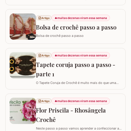
banho e acessórios. Para ver o passo a passo basta
clicar nas imagens! Trilhos/caminhos e centro de mesa
Sousplat Puxa-saco e porta-pano de prato Squares para
🔥
muitas dezenas viram essa semana
Artigo
colcha de cama Outros Álbuns que temos no blog
Bolsa de crochê passo a passo
Bolsa de crochê passo a passo
🔥
muitas dezenas viram essa semana
Artigo
Tapete coruja passo a passo -
parte 1
O Tapete Coruja de Crochê é muito mais do que uma
peça utilitária; é um clássico que une a simbologia da
sabedoria com a delicadeza do feito à mão. Embora a
coruja real consiga girar o pescoço em 270°, a nossa
🔥
muitas dezenas viram essa semana
Artigo
versão em crochê é ainda mais versátil: podemos criá-
Flor Priscila - Rhosângela
la em todas as cores e estilos,…
Crochê
Neste passo a passo vamos aprender a confeccionar a