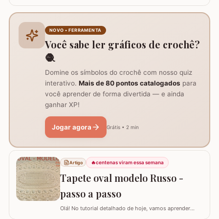
tutorial ensina como fazer uma capa de 50cm x 50cm,
prática para lavar e versátil, usando crochê com fio de
algodão para um acabamento bonito e resistente.
Materiais necessários para o projeto: São
NOVO • FERRAMENTA
imprescindíveis fio de algodão nº6, agulha de…
Você sabe ler gráficos de crochê?
🧶
Domine os símbolos do crochê com nosso quiz
interativo.
Mais de 80 pontos catalogados
para
você aprender de forma divertida — e ainda
ganhar XP!
Jogar agora
Grátis • 2 min
🔥
centenas viram essa semana
Artigo
Tapete oval modelo Russo -
passo a passo
Olá! No tutorial detalhado de hoje, vamos aprender
como confeccionar este lindo TAPETE OVAL MODELO