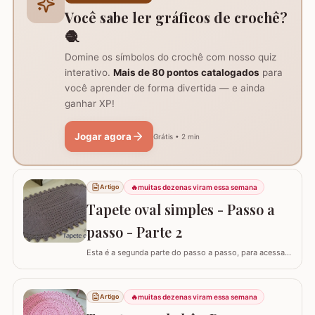
como trilho de mesa aconselho um fio…
Você sabe ler gráficos de crochê?
🧶
Domine os símbolos do crochê com nosso quiz
interativo.
Mais de 80 pontos catalogados
para
você aprender de forma divertida — e ainda
ganhar XP!
Jogar agora
Grátis • 2 min
🔥
muitas dezenas viram essa semana
Artigo
Tapete oval simples - Passo a
passo - Parte 2
Esta é a segunda parte do passo a passo, para acessar
o início do tapete visite o link abaixo: Tapete oval
simples - Parte 1 A lista de materiais é para fazer o
tapete completo. ATENÇÃO: Não autorizo PAP’s e
🔥
muitas dezenas viram essa semana
Artigo
videoaulas, sujeito a processo por direitos autorais. Lei