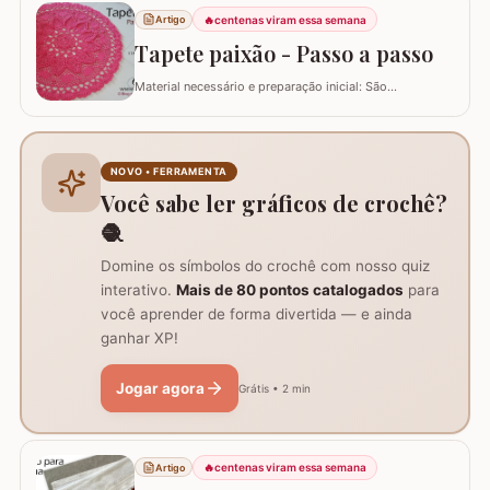
natalina. O fio verde e o detalhe triangular do
acabamento remete imediatamente ao formato de
🔥
centenas viram essa semana
Artigo
pinheiro e vamos combinar que o pinheiro só lembra
Tapete paixão - Passo a passo
natal :)…
Material necessário e preparação inicial: São
necessários dois novelos de 400g e um de 200g do fio,
agulha de crochê 3.0mm, tesoura, agulha de tapeceiro,
além de um anel mágico para iniciar o trabalho. Início
do trabalho e formação do centro do tapete: Comece
NOVO • FERRAMENTA
com um anel mágico ou uma argola de 10…
Você sabe ler gráficos de crochê?
🧶
Domine os símbolos do crochê com nosso quiz
interativo.
Mais de 80 pontos catalogados
para
você aprender de forma divertida — e ainda
ganhar XP!
Jogar agora
Grátis • 2 min
🔥
centenas viram essa semana
Artigo