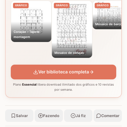
GRÁFICO
GRÁFICO
GRÁFICO
Mosaico de barcos
Coração - Tapete
montagem
Mosaico de corujas
Ver biblioteca completa
Plano
Essencial
libera download ilimitado dos gráficos e 10 revistas
por semana.
Salvar
Fazendo
Já fiz
Comentar