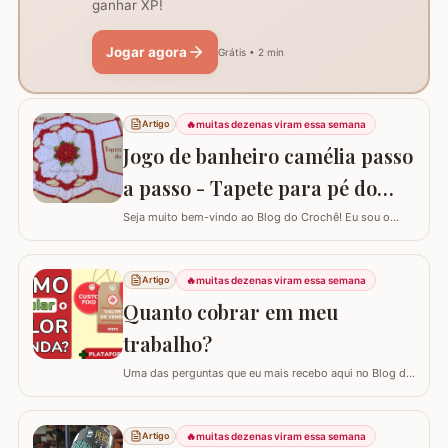
ganhar XP!
Jogar agora
Grátis • 2 min
🔥
muitas dezenas viram essa semana
Artigo
Jogo de banheiro camélia passo
a passo - Tapete para pé do
vaso
Seja muito bem-vindo ao Blog do Crochê! Eu sou o
Samuel Ramos e hoje vamos aprender a confeccionar o
tapete camélia para o pé do vaso sanitário. Este passo
a passo foi elaborado com muito carinho para que você
🔥
muitas dezenas viram essa semana
Artigo
complete seu jogo de banheiro com perfeição. É uma
Quanto cobrar em meu
peça com encaixe preciso e um…
trabalho?
Uma das perguntas que eu mais recebo aqui no Blog do
Crochê, tanto de quem está começando quanto de
quem já tem estrada, é: "Samuel, quanto eu devo cobrar
pelas minhas peças?". Eu sei que muitas vezes o medo
🔥
muitas dezenas viram essa semana
Artigo
de cobrar o valor justo e não vender fala mais alto, mas