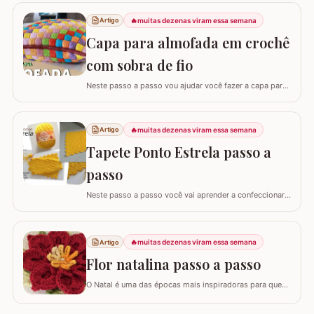
🔥
muitas dezenas viram essa semana
Artigo
Capa para almofada em crochê
com sobra de fio
Neste passo a passo vou ajudar você fazer a capa para
almofada com sobra de fios! Aqui no blog já tenho o
passo a passo do tapete, mas desta vez vou mostrar
como é super fácil fazer um modelo quadrado com as
🔥
muitas dezenas viram essa semana
Artigo
bordas retas. O passo a passo está bem detalhado,
Tapete Ponto Estrela passo a
mas se sentir alguma dificuldade deixe um…
passo
Neste passo a passo você vai aprender a confeccionar
um lindo tapete utilizando apenas 1 novelo de Barroco
Maxcolor (400g/452 metros). Quem trabalha com este
fio com certeza sabe que a qualidade é indiscutível. É
🔥
muitas dezenas viram essa semana
Artigo
mais durável e possui cores vibrantes deixando
agregando ainda mais valor em nossas…
Flor natalina passo a passo
O Natal é uma das épocas mais inspiradoras para quem
faz artesanato, e nada simboliza melhor essa data do
que as flores vibrantes em tons de vermelho e dourado.