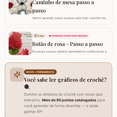
Caminho de mesa passo a
trabalho é surpreendentemente simples de…
passo
Vamos aprender passo a passo este lindo caminho de
mesa que fiz inspirado no trabalho da artesã Marli
Sauberlich Crochêt. Utilizei fio Duna e flor Camélia Fio
Duna Branco 8001 (4 novelos de 340m ou 8 de 140m)
🔥
centenas viram essa semana
Artigo
Fio Duna Vermelho 3542 (1 novelo de 340m) Fio Duna
Verde 9392 (apenas para as folhas)…
Botão de rosa - Passo a passo
No passo a passo anterior aprendemos confeccionar a
flor que compõe este ramo, agora vamos aprender
passo a passo este lindo botão de rosa em crochê. Este
botão aprendi com a amiga Ângela Prates Crochê do
grupo Viciadas em crochê. Fiz o passo a passo com
NOVO • FERRAMENTA
algumas poucas diferenças e também para auxil
Você sabe ler gráficos de crochê?
🧶
Domine os símbolos do crochê com nosso quiz
interativo.
Mais de 80 pontos catalogados
para
você aprender de forma divertida — e ainda
ganhar XP!