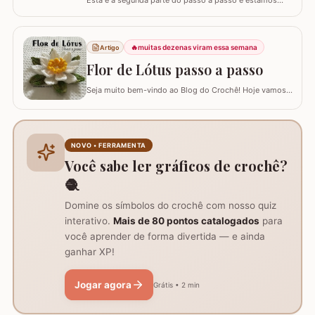
Esta é a segunda parte do passo a passo e estamos
confeccionando o centro de mesa com flor de pêssego.
Se está procurando o início do trabalho visite o link
abaixo onde também temos a lista completa de
🔥
muitas dezenas viram essa semana
Artigo
materiais. Centro de mesa com flor de pêssego - Parte 1
Tamanho do trabalho pronto: 60 cm de…
Flor de Lótus passo a passo
Seja muito bem-vindo ao Blog do Crochê! Hoje vamos
aprender, através deste tutorial completo, como
confeccionar a belíssima Flor de Lótus em crochê. Este
passo a passo detalhado foi preparado para que você
crie uma peça volumosa e encantadora, perfeita para
NOVO • FERRAMENTA
trilhos de mesa, aplicações em tapetes ou…
Você sabe ler gráficos de crochê?
🧶
Domine os símbolos do crochê com nosso quiz
interativo.
Mais de 80 pontos catalogados
para
você aprender de forma divertida — e ainda
ganhar XP!
Jogar agora
Grátis • 2 min