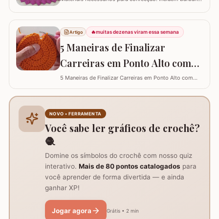
nº 6, agulha de crochê 3.5 mm, tesoura, agulha
tapeceiro e a base da flor Zínia já pronta. Instruções de
início e montagem da flor Zínia: Após finalizar a flor, não
🔥
muitas dezenas viram essa semana
Artigo
corte o fio, mas prenda-o com ponto baixo no ponto
picô, para continuar o…
5 Maneiras de Finalizar
Carreiras em Ponto Alto com
Perfeição e Elegância
5 Maneiras de Finalizar Carreiras em Ponto Alto com
Perfeição e Elegância
NOVO • FERRAMENTA
Você sabe ler gráficos de crochê?
🧶
Domine os símbolos do crochê com nosso quiz
interativo.
Mais de 80 pontos catalogados
para
você aprender de forma divertida — e ainda
ganhar XP!
Jogar agora
Grátis • 2 min