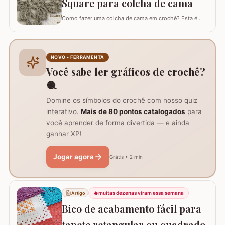
Square para colcha de cama
Como fazer uma colcha de cama em crochê? Esta é
uma dúvida comum entre amantes do crochê. Existem
muitos modelos de colchas, cada um mais encantador
que o outro. O maior desafio é encarar a criação de uma
colcha inteira, visto que leva tempo e dedicação. Um
NOVO • FERRAMENTA
desafio que circula entre os crochêiros é…
Você sabe ler gráficos de crochê?
🧶
Domine os símbolos do crochê com nosso quiz
interativo.
Mais de 80 pontos catalogados
para
você aprender de forma divertida — e ainda
ganhar XP!
Jogar agora
Grátis • 2 min
🔥
muitas dezenas viram essa semana
Artigo
Bico de acabamento fácil para