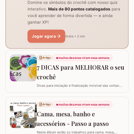
Domine os símbolos do crochê com nosso quiz
interativo.
Mais de 80 pontos catalogados
para
você aprender de forma divertida — e ainda
ganhar XP!
Jogar agora
Grátis • 2 min
🔥
muitas dezenas viram essa semana
Artigo
7 DICAS para MELHORAR o seu
crochê
Dicas para iniciação e finalização invisível das voltas:
Ajustar a tensão do fio e usar truques específicos
garante um acabamento quase imperceptível nas
iniciações e finalizações das voltas, resultando em um
🔥
muitas dezenas viram essa semana
Artigo
trabalho mais elegante. Variações de pontos com o
Cama, mesa, banho e
falso ponto alto: Experimentar…
acessórios - Passo a passo
Neste álbum estão os trabalhos para cama, mesa,