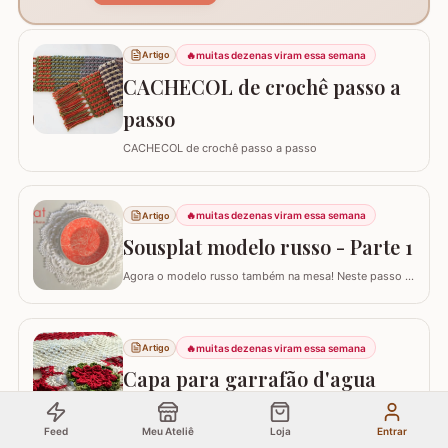
🔥
muitas dezenas viram essa semana
Artigo
CACHECOL de crochê passo a
passo
CACHECOL de crochê passo a passo
🔥
muitas dezenas viram essa semana
Artigo
Sousplat modelo russo - Parte 1
Agora o modelo russo também na mesa! Neste passo a
passo vamos aprender a confeccionar o SOUSPLAT
modelo RUSSO. Já temos aqui no blog passo a passo
de alguns modelos de tapete russo e você pode conferir
AQUI. Eles são encantadores por serem bem detalhados
🔥
muitas dezenas viram essa semana
Artigo
apesar de trabalhar com uma única cor. Este…
Capa para garrafão d'agua
Capa para garrafão de água em crochê. Confeccionado
com linha anne Materiais utilizados: 02 - Novelos de fio
Feed
Meu Ateliê
Loja
Entrar
Anne na cor branco - 8001 01 - Novelo de fio Anne