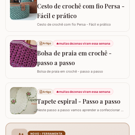
Cesto de crochê com fio Persa -
hoje eu quero te ajudar a mudar…
Fácil e prático
Cesto de crochê com fio Persa - Fácil e prático
🔥
muitas dezenas viram essa semana
Artigo
Bolsa de praia em crochê -
passo a passo
Bolsa de praia em crochê - passo a passo
🔥
muitas dezenas viram essa semana
Artigo
Tapete espiral - Passo a passo
Neste passo a passo vamos aprender a confeccionar o
TAPETE ESPIRAL. Um belíssimo trabalho que também
pode ser utilizado como trilho de mesa. Utilizei os fios
Barroco Maxcolor nº8 para o tapete e Barroco
multicolor para contorno, flores e folhas. Se for utilizar
NOVO • FERRAMENTA