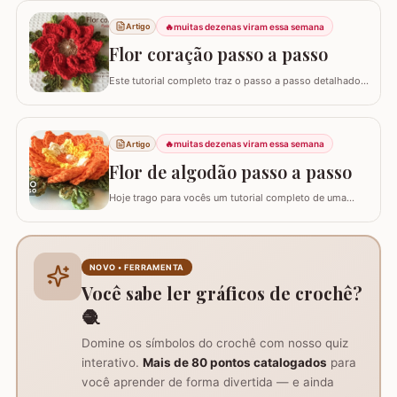
Hoje, vamos aprender o passo a passo da Flor Natalina,
uma criação belíssima da artesã Shirley Lucimar, que
🔥
muitas dezenas viram essa semana
Artigo
gentilmente compartilhou seu…
Flor coração passo a passo
Este tutorial completo traz o passo a passo detalhado
para você confeccionar a Flor Coração, uma peça
exuberante e versátil para aplicar em seus trabalhos.
Este guia para iniciantes apresenta uma adaptação com
8 pétalas, garantindo um formato mais cheio e
🔥
muitas dezenas viram essa semana
Artigo
arredondado, ideal para tapetes, mantas e…
Flor de algodão passo a passo
Hoje trago para vocês um tutorial completo de uma
peça encantadora: a Flor de Algodão em crochê. Esta
flor possui 12 pétalas e uma base quadrada (square)
perfeitamente adaptada para facilitar a continuidade do
seu trabalho manual, seja em colchas, caminhos de
NOVO • FERRAMENTA
mesa ou tapetes. Vamos aprender com…
Você sabe ler gráficos de crochê?
🧶
Domine os símbolos do crochê com nosso quiz
interativo.
Mais de 80 pontos catalogados
para
você aprender de forma divertida — e ainda