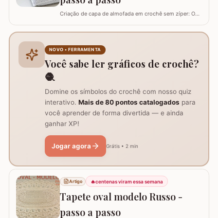
Criação de capa de almofada em crochê sem zíper: O
tutorial ensina como fazer uma capa de 50cm x 50cm,
prática para lavar e versátil, usando crochê com fio de
algodão para um acabamento bonito e resistente.
Materiais necessários para o projeto: São
NOVO • FERRAMENTA
imprescindíveis fio de algodão nº6, agulha de…
Você sabe ler gráficos de crochê?
🧶
Domine os símbolos do crochê com nosso quiz
interativo.
Mais de 80 pontos catalogados
para
você aprender de forma divertida — e ainda
ganhar XP!
Jogar agora
Grátis • 2 min
🔥
centenas viram essa semana
Artigo
Tapete oval modelo Russo -
passo a passo