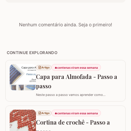
Nenhum comentário ainda. Seja o primeiro!
CONTINUE EXPLORANDO
🔥
centenas viram essa semana
Artigo
Capa para Almofada - Passo a
passo
Neste passo a passo vamos aprender como
confeccionar a CAPA PARA ALMOFADA com leques
intercalados. Fiz a capa para almofada de 40 x 40 e
seguindo o passo a passo você consegue adaptar para
🔥
centenas viram essa semana
Artigo
o tamanho desejado. Utilizei o fio Barroco Maxcolor da
Cortina de crochê - Passo a
Círculo S/A. Um fio extremamente macio por ser 100%…