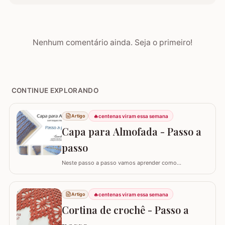
Nenhum comentário ainda. Seja o primeiro!
CONTINUE EXPLORANDO
🔥
centenas viram essa semana
Artigo
Capa para Almofada - Passo a
passo
Neste passo a passo vamos aprender como
confeccionar a CAPA PARA ALMOFADA com leques
intercalados. Fiz a capa para almofada de 40 x 40 e
seguindo o passo a passo você consegue adaptar para
🔥
centenas viram essa semana
Artigo
o tamanho desejado. Utilizei o fio Barroco Maxcolor da
Cortina de crochê - Passo a
Círculo S/A. Um fio extremamente macio por ser 100%…