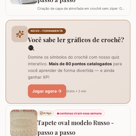
Criação de capa de almofada em crochê sem zíper: O
tutorial ensina como fazer uma capa de 50cm x 50cm,
prática para lavar e versátil, usando crochê com fio de
algodão para um acabamento bonito e resistente.
Materiais necessários para o projeto: São
NOVO • FERRAMENTA
imprescindíveis fio de algodão nº6, agulha de…
Você sabe ler gráficos de crochê?
🧶
Domine os símbolos do crochê com nosso quiz
interativo.
Mais de 80 pontos catalogados
para
você aprender de forma divertida — e ainda
ganhar XP!
Jogar agora
Grátis • 2 min
🔥
centenas viram essa semana
Artigo
Tapete oval modelo Russo -
passo a passo