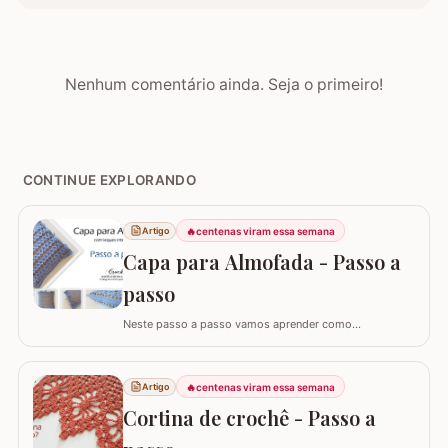
Nenhum comentário ainda. Seja o primeiro!
CONTINUE EXPLORANDO
🔥
centenas viram essa semana
Artigo
Capa para Almofada - Passo a
passo
Neste passo a passo vamos aprender como
confeccionar a CAPA PARA ALMOFADA com leques
intercalados. Fiz a capa para almofada de 40 x 40 e
seguindo o passo a passo você consegue adaptar para
🔥
centenas viram essa semana
Artigo
o tamanho desejado. Utilizei o fio Barroco Maxcolor da
Cortina de crochê - Passo a
Círculo S/A. Um fio extremamente macio por ser 100%…