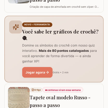
Criação de capa de almofada em crochê sem zíper: O
tutorial ensina como fazer uma capa de 50cm x 50cm,
prática para lavar e versátil, usando crochê com fio de
algodão para um acabamento bonito e resistente.
Materiais necessários para o projeto: São
NOVO • FERRAMENTA
imprescindíveis fio de algodão nº6, agulha de…
Você sabe ler gráficos de crochê?
🧶
Domine os símbolos do crochê com nosso quiz
interativo.
Mais de 80 pontos catalogados
para
você aprender de forma divertida — e ainda
ganhar XP!
Jogar agora
Grátis • 2 min
🔥
centenas viram essa semana
Artigo
Tapete oval modelo Russo -
passo a passo