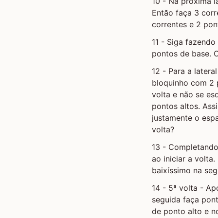
10 - Na próxima l
Então faça 3 corr
correntes e 2 pon
11 - Siga fazend
pontos de base. O
12 - Para a latera
bloquinho com 2 p
volta e não se es
pontos altos. As
justamente o espa
volta?
13 - Completando 
ao iniciar a volt
baixíssimo na seg
14 - 5ª volta - A
seguida faça pon
de ponto alto e n