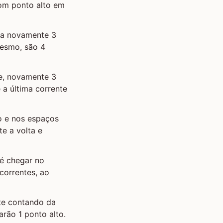
com ponto alto em
aça novamente 3
mesmo, são 4
te, novamente 3
é a última corrente
o e nos espaços
e a volta e
té chegar no
correntes, ao
nte contando da
rão 1 ponto alto.