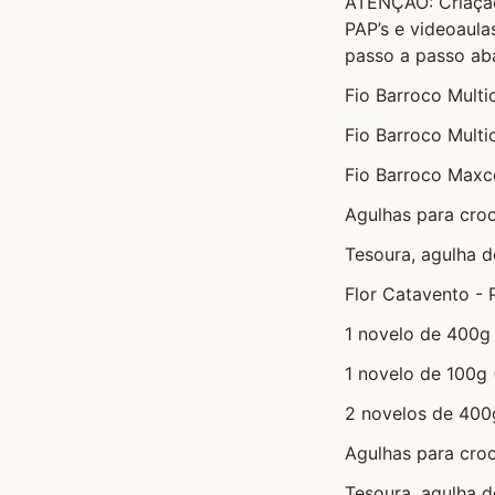
ATENÇÃO: Criação
PAP’s e videoaulas
passo a passo aba
Fio Barroco Multic
Fio Barroco Multi
Fio Barroco Maxc
Agulhas para croc
Tesoura, agulha d
Flor Catavento -
1 novelo de 400g 
1 novelo de 100g 
2 novelos de 400
Agulhas para croc
Tesoura, agulha d