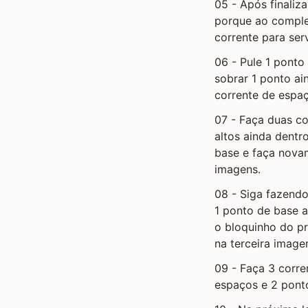
05 - Após finaliza
porque ao complet
corrente para ser
06 - Pule 1 ponto
sobrar 1 ponto a
corrente de espaç
07 - Faça duas c
altos ainda dent
base e faça nova
imagens.
08 - Siga fazend
1 ponto de base 
o bloquinho do pr
na terceira image
09 - Faça 3 corre
espaços e 2 pont