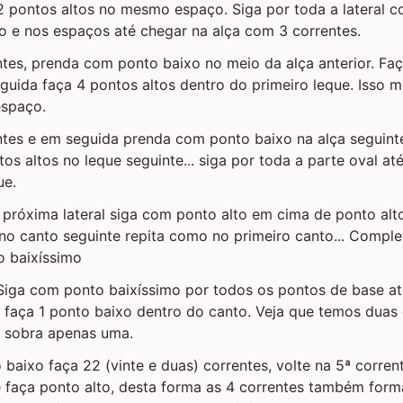
2 pontos altos no mesmo espaço. Siga por toda a lateral 
o e nos espaços até chegar na alça com 3 correntes.
ntes, prenda com ponto baixo no meio da alça anterior. F
guida faça 4 pontos altos dentro do primeiro leque. Isso 
espaço.
entes e em seguida prenda com ponto baixo na alça seguin
os altos no leque seguinte... siga por toda a parte oval at
ue.
próxima lateral siga com ponto alto em cima de ponto alt
no canto seguinte repita como no primeiro canto... Complet
o baixíssimo
- Siga com ponto baixíssimo por todos os pontos de base a
 faça 1 ponto baixo dentro do canto. Veja que temos duas 
o sobra apenas uma.
 baixo faça 22 (vinte e duas) correntes, volte na 5ª corre
e faça ponto alto, desta forma as 4 correntes também forma