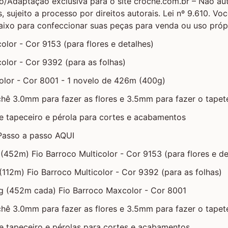
/Adaptação exclusiva para o site croche.com.br – Não aut
, sujeito a processo por direitos autorais. Lei nº 9.610. Voc
ixo para confeccionar suas peças para venda ou uso própr
olor - Cor 9153 (para flores e detalhes)
color - Cor 9392 (para as folhas)
olor - Cor 8001 - 1 novelo de 426m (400g)
hê 3.0mm para fazer as flores e 3.5mm para fazer o tapet
e tapeceiro e pérola para cortes e acabamentos
 Passo a passo AQUI
(452m) Fio Barroco Multicolor - Cor 9153 (para flores e de
(112m) Fio Barroco Multicolor - Cor 9392 (para as folhas)
g (452m cada) Fio Barroco Maxcolor - Cor 8001
hê 3.0mm para fazer as flores e 3.5mm para fazer o tapet
e tapeceiro e pérolas para cortes e acabamentos