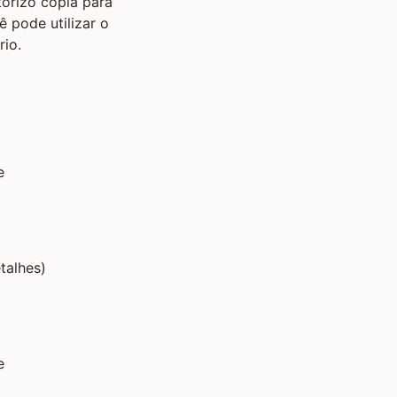
orizo cópia para
ê pode utilizar o
io.
e
talhes)
e