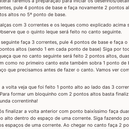
ateral faremos a preparação para iniciar os desenhos/detal
entes, pule 4 pontos de base e faça novamente 2 pontos al
tos altos no 5º ponto de base.
o alças com 3 correntes e os leques como explicado acima
bserve que o quinto leque será feito no canto seguinte.
l seguinte faça 3 correntes, pule 4 pontos de base e faça o
ontos altos (sendo 1 em cada ponto de base) Siga por tod
queça que no canto seguinte será feito 2 pontos altos, dua
sim como no primeiro canto este também sobra 1 ponto de 
ço que precisamos antes de fazer o canto. Vamos ver como
a volta veja que foi feito 1 ponto alto ao lado das 3 corr
a. Para formar um bloquinho com 2 pontos altos basta final
unda correntinha!
pós finalizar a volta anterior com ponto baixíssimo faça du
to alto dentro do espaço de uma corrente. Siga fazendo p
os espaços de uma corrente. Ao chegar no canto faça 2 po