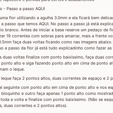
to - Passo a passo AQUI
uma flor utilizando a agulha 3.0mm e ela ficará bem delica
so a passo que temos AQUI. No passo a passo já está expli
io branco. Antes de iniciar a base reserve um pedaço de f
azer 19 correntes com sobras para amarrar, mais a frente vo
3.5mm faça duas voltas ficando como nas imagens abaixo.
o a passo da flor já está tudo explicadinho como fazer as 
s duas voltas finalize com ponto baixíssimo, faça duas cor
o ponto alto e siga fazendo ponto alto em cima de ponto a
rmam o leque.
 leque faça 2 pontos altos, duas correntes de espaço e 2 p
ral seguinte com ponto alto em cima de ponto alto e nos 
m bloquinho e outro faça apenas 1 ponto alto como mostra
toda a volta e finalize com ponto baixíssimo. (Não se esq
s, duas correntes e 2 pontos altos).