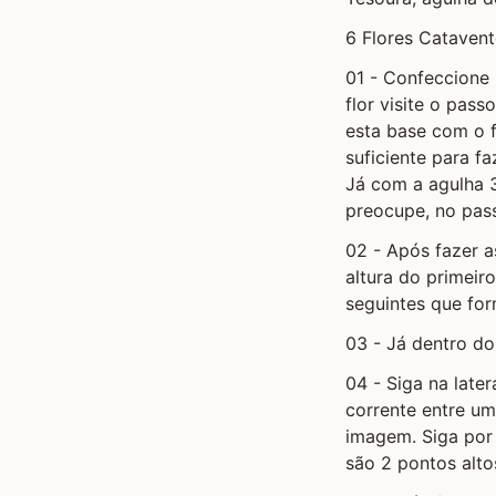
6 Flores Cataven
01 - Confeccione 
flor visite o pas
esta base com o f
suficiente para f
Já com a agulha 
preocupe, no pass
02 - Após fazer a
altura do primeir
seguintes que fo
03 - Já dentro do
04 - Siga na late
corrente entre u
imagem. Siga por 
são 2 pontos alto