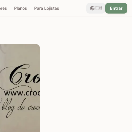
ores
Planos
Para Lojistas
Entrar
🇧🇷