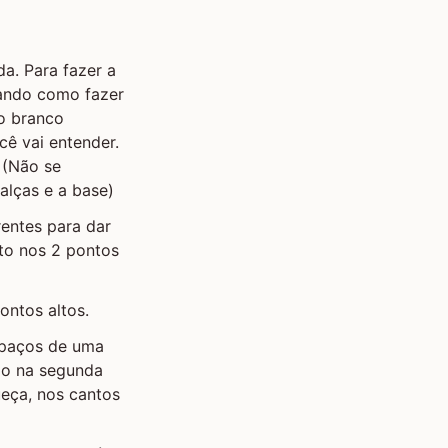
da. Para fazer a
cando como fazer
io branco
cê vai entender.
 (Não se
alças e a base)
rentes para dar
lto nos 2 pontos
ontos altos.
espaços de uma
do na segunda
ueça, nos cantos