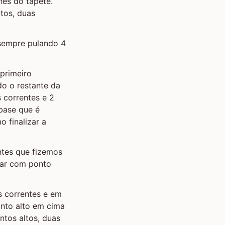
hes do tapete.
tos, duas
 sempre pulando 4
 primeiro
o o restante da
s correntes e 2
base que é
 finalizar a
entes que fizemos
izar com ponto
as correntes e em
onto alto em cima
ntos altos, duas