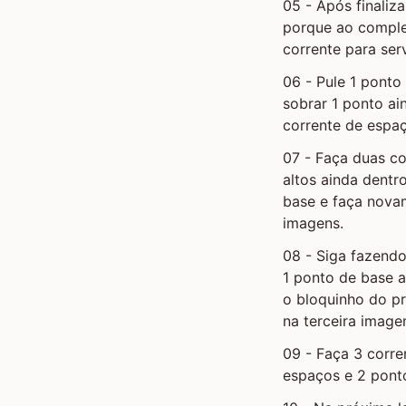
05 - Após finaliza
porque ao complet
corrente para ser
06 - Pule 1 ponto
sobrar 1 ponto a
corrente de espaç
07 - Faça duas c
altos ainda dent
base e faça nova
imagens.
08 - Siga fazend
1 ponto de base 
o bloquinho do pr
na terceira image
09 - Faça 3 corre
espaços e 2 pont