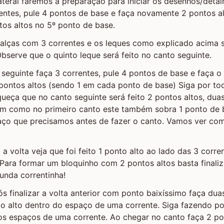
ateral faremos a preparação para iniciar os desenhos/detal
entes, pule 4 pontos de base e faça novamente 2 pontos al
tos altos no 5º ponto de base.
o alças com 3 correntes e os leques como explicado acima
bserve que o quinto leque será feito no canto seguinte.
l seguinte faça 3 correntes, pule 4 pontos de base e faça o
ontos altos (sendo 1 em cada ponto de base) Siga por tod
queça que no canto seguinte será feito 2 pontos altos, dua
sim como no primeiro canto este também sobra 1 ponto de 
ço que precisamos antes de fazer o canto. Vamos ver como
a volta veja que foi feito 1 ponto alto ao lado das 3 corr
a. Para formar um bloquinho com 2 pontos altos basta final
unda correntinha!
pós finalizar a volta anterior com ponto baixíssimo faça du
to alto dentro do espaço de uma corrente. Siga fazendo p
os espaços de uma corrente. Ao chegar no canto faça 2 po