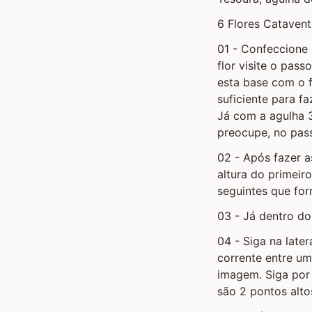
6 Flores Cataven
01 - Confeccione 
flor visite o pas
esta base com o f
suficiente para f
Já com a agulha 
preocupe, no pass
02 - Após fazer a
altura do primeir
seguintes que fo
03 - Já dentro do
04 - Siga na late
corrente entre u
imagem. Siga por 
são 2 pontos alto