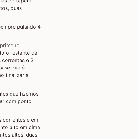
hes do tapete.
tos, duas
 sempre pulando 4
 primeiro
o o restante da
s correntes e 2
base que é
 finalizar a
entes que fizemos
izar com ponto
as correntes e em
onto alto em cima
ntos altos, duas