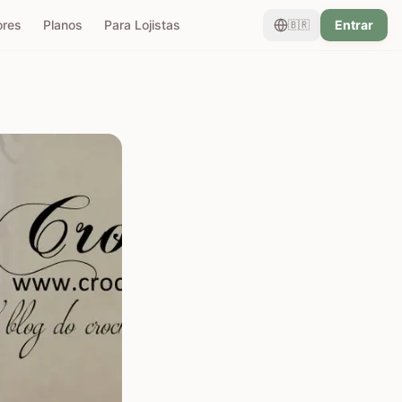
ores
Planos
Para Lojistas
Entrar
🇧🇷