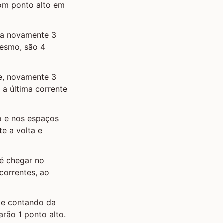
com ponto alto em
aça novamente 3
mesmo, são 4
te, novamente 3
é a última corrente
o e nos espaços
e a volta e
té chegar no
correntes, ao
nte contando da
rão 1 ponto alto.