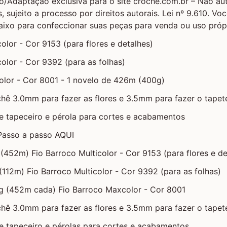
/Adaptação exclusiva para o site croche.com.br – Não aut
, sujeito a processo por direitos autorais. Lei nº 9.610. Voc
ixo para confeccionar suas peças para venda ou uso própr
olor - Cor 9153 (para flores e detalhes)
color - Cor 9392 (para as folhas)
olor - Cor 8001 - 1 novelo de 426m (400g)
hê 3.0mm para fazer as flores e 3.5mm para fazer o tapet
e tapeceiro e pérola para cortes e acabamentos
 Passo a passo AQUI
(452m) Fio Barroco Multicolor - Cor 9153 (para flores e de
(112m) Fio Barroco Multicolor - Cor 9392 (para as folhas)
g (452m cada) Fio Barroco Maxcolor - Cor 8001
hê 3.0mm para fazer as flores e 3.5mm para fazer o tapet
e tapeceiro e pérolas para cortes e acabamentos