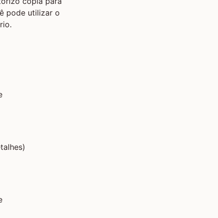
orizo cópia para
ê pode utilizar o
io.
e
talhes)
e