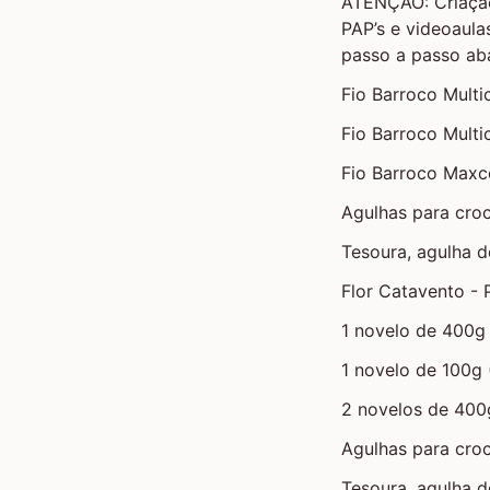
ATENÇÃO: Criação
PAP’s e videoaulas
passo a passo aba
Fio Barroco Multic
Fio Barroco Multi
Fio Barroco Maxc
Agulhas para croc
Tesoura, agulha d
Flor Catavento -
1 novelo de 400g 
1 novelo de 100g 
2 novelos de 400
Agulhas para croc
Tesoura, agulha d