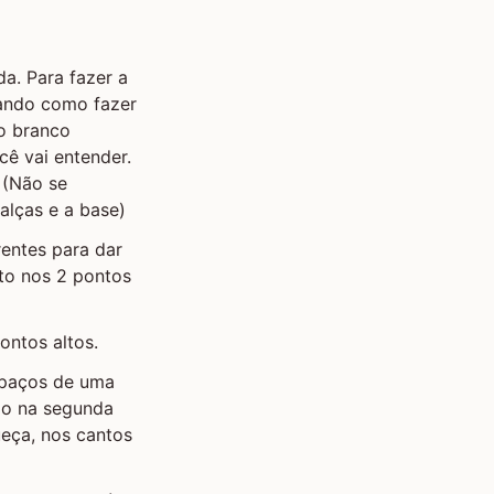
da. Para fazer a
cando como fazer
io branco
cê vai entender.
 (Não se
alças e a base)
rentes para dar
lto nos 2 pontos
ontos altos.
espaços de uma
do na segunda
ueça, nos cantos