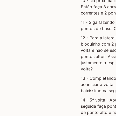
10 - Na próxima l
Então faça 3 corr
correntes e 2 pon
11 - Siga fazend
pontos de base. O
12 - Para a latera
bloquinho com 2 p
volta e não se es
pontos altos. As
justamente o espa
volta?
13 - Completando 
ao iniciar a volt
baixíssimo na seg
14 - 5ª volta - A
seguida faça pon
de ponto alto e n