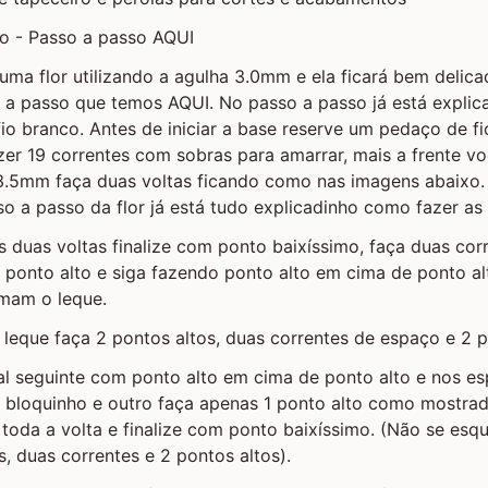
to - Passo a passo AQUI
uma flor utilizando a agulha 3.0mm e ela ficará bem delica
so a passo que temos AQUI. No passo a passo já está expli
io branco. Antes de iniciar a base reserve um pedaço de f
azer 19 correntes com sobras para amarrar, mais a frente vo
3.5mm faça duas voltas ficando como nas imagens abaixo.
o a passo da flor já está tudo explicadinho como fazer as 
s duas voltas finalize com ponto baixíssimo, faça duas cor
o ponto alto e siga fazendo ponto alto em cima de ponto a
rmam o leque.
 leque faça 2 pontos altos, duas correntes de espaço e 2 p
ral seguinte com ponto alto em cima de ponto alto e nos 
m bloquinho e outro faça apenas 1 ponto alto como mostra
toda a volta e finalize com ponto baixíssimo. (Não se esq
s, duas correntes e 2 pontos altos).