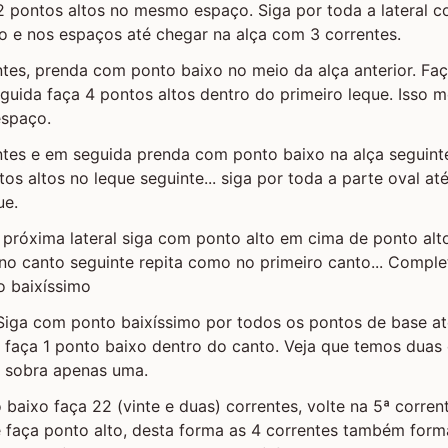
2 pontos altos no mesmo espaço. Siga por toda a lateral 
o e nos espaços até chegar na alça com 3 correntes.
ntes, prenda com ponto baixo no meio da alça anterior. F
guida faça 4 pontos altos dentro do primeiro leque. Isso 
espaço.
entes e em seguida prenda com ponto baixo na alça seguin
os altos no leque seguinte... siga por toda a parte oval at
ue.
próxima lateral siga com ponto alto em cima de ponto alt
no canto seguinte repita como no primeiro canto... Complet
o baixíssimo
- Siga com ponto baixíssimo por todos os pontos de base a
 faça 1 ponto baixo dentro do canto. Veja que temos duas 
o sobra apenas uma.
 baixo faça 22 (vinte e duas) correntes, volte na 5ª corre
e faça ponto alto, desta forma as 4 correntes também forma