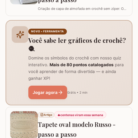
Criação de capa de almofada em crochê sem zíper: O
tutorial ensina como fazer uma capa de 50cm x 50cm,
prática para lavar e versátil, usando crochê com fio de
algodão para um acabamento bonito e resistente.
Materiais necessários para o projeto: São
NOVO • FERRAMENTA
imprescindíveis fio de algodão nº6, agulha de…
Você sabe ler gráficos de crochê?
🧶
Domine os símbolos do crochê com nosso quiz
interativo.
Mais de 80 pontos catalogados
para
você aprender de forma divertida — e ainda
ganhar XP!
Jogar agora
Grátis • 2 min
🔥
centenas viram essa semana
Artigo
Tapete oval modelo Russo -
passo a passo