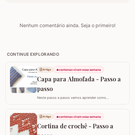
Nenhum comentário ainda. Seja o primeiro!
CONTINUE EXPLORANDO
🔥
centenas viram essa semana
Artigo
Capa para Almofada - Passo a
passo
Neste passo a passo vamos aprender como
confeccionar a CAPA PARA ALMOFADA com leques
intercalados. Fiz a capa para almofada de 40 x 40 e
seguindo o passo a passo você consegue adaptar para
🔥
centenas viram essa semana
Artigo
o tamanho desejado. Utilizei o fio Barroco Maxcolor da
Cortina de crochê - Passo a
Círculo S/A. Um fio extremamente macio por ser 100%…