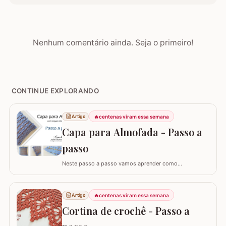
Nenhum comentário ainda. Seja o primeiro!
CONTINUE EXPLORANDO
🔥
centenas viram essa semana
Artigo
Capa para Almofada - Passo a
passo
Neste passo a passo vamos aprender como
confeccionar a CAPA PARA ALMOFADA com leques
intercalados. Fiz a capa para almofada de 40 x 40 e
seguindo o passo a passo você consegue adaptar para
🔥
centenas viram essa semana
Artigo
o tamanho desejado. Utilizei o fio Barroco Maxcolor da
Cortina de crochê - Passo a
Círculo S/A. Um fio extremamente macio por ser 100%…