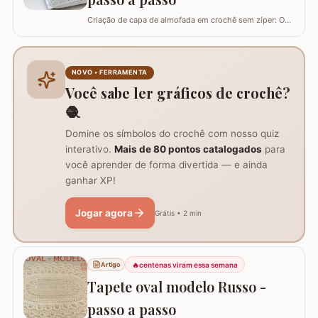
Criação de capa de almofada em crochê sem zíper: O
tutorial ensina como fazer uma capa de 50cm x 50cm,
prática para lavar e versátil, usando crochê com fio de
algodão para um acabamento bonito e resistente.
Materiais necessários para o projeto: São
NOVO • FERRAMENTA
imprescindíveis fio de algodão nº6, agulha de…
Você sabe ler gráficos de crochê?
🧶
Domine os símbolos do crochê com nosso quiz
interativo.
Mais de 80 pontos catalogados
para
você aprender de forma divertida — e ainda
ganhar XP!
Jogar agora
Grátis • 2 min
🔥
centenas viram essa semana
Artigo
Tapete oval modelo Russo -
passo a passo