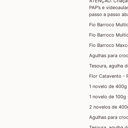
ATENÇÃO: Criação
PAP’s e videoaulas
passo a passo aba
Fio Barroco Multic
Fio Barroco Multi
Fio Barroco Maxc
Agulhas para croc
Tesoura, agulha d
Flor Catavento -
1 novelo de 400g 
1 novelo de 100g 
2 novelos de 400
Agulhas para croc
Tesoura, agulha d