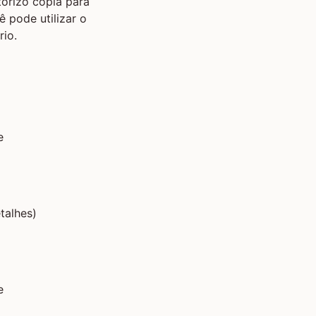
orizo cópia para
ê pode utilizar o
io.
e
talhes)
e