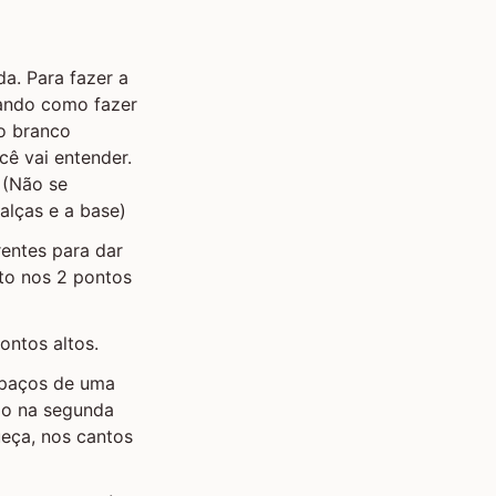
da. Para fazer a
cando como fazer
io branco
cê vai entender.
 (Não se
alças e a base)
rentes para dar
lto nos 2 pontos
ontos altos.
espaços de uma
do na segunda
ueça, nos cantos