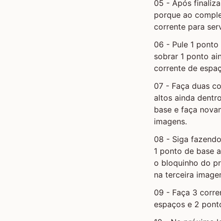
05 - Após finaliza
porque ao complet
corrente para ser
06 - Pule 1 ponto
sobrar 1 ponto a
corrente de espaç
07 - Faça duas c
altos ainda dent
base e faça nova
imagens.
08 - Siga fazend
1 ponto de base 
o bloquinho do pr
na terceira image
09 - Faça 3 corre
espaços e 2 pont