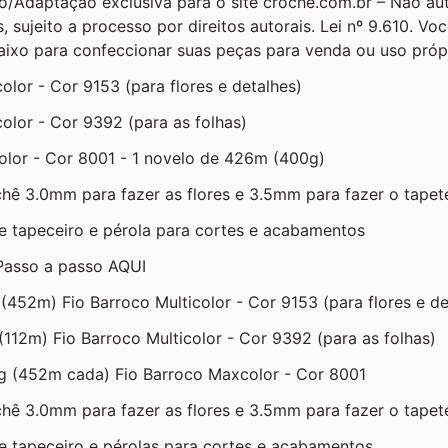
/Adaptação exclusiva para o site croche.com.br – Não aut
, sujeito a processo por direitos autorais. Lei nº 9.610. Voc
ixo para confeccionar suas peças para venda ou uso própr
olor - Cor 9153 (para flores e detalhes)
color - Cor 9392 (para as folhas)
olor - Cor 8001 - 1 novelo de 426m (400g)
hê 3.0mm para fazer as flores e 3.5mm para fazer o tapet
e tapeceiro e pérola para cortes e acabamentos
 Passo a passo AQUI
(452m) Fio Barroco Multicolor - Cor 9153 (para flores e de
(112m) Fio Barroco Multicolor - Cor 9392 (para as folhas)
g (452m cada) Fio Barroco Maxcolor - Cor 8001
hê 3.0mm para fazer as flores e 3.5mm para fazer o tapet
e tapeceiro e pérolas para cortes e acabamentos