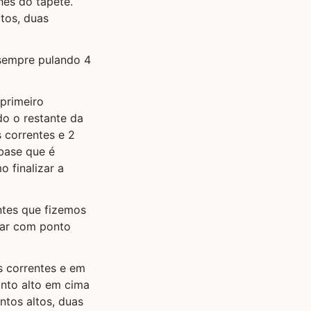
hes do tapete.
tos, duas
 sempre pulando 4
 primeiro
o o restante da
s correntes e 2
base que é
 finalizar a
entes que fizemos
izar com ponto
as correntes e em
onto alto em cima
ntos altos, duas