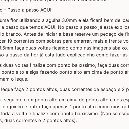
to - Passo a passo AQUI
uma flor utilizando a agulha 3.0mm e ela ficará bem delica
so a passo que temos AQUI. No passo a passo já está expli
io branco. Antes de iniciar a base reserve um pedaço de f
azer 19 correntes com sobras para amarrar, mais a frente vo
3.5mm faça duas voltas ficando como nas imagens abaixo.
o a passo da flor já está tudo explicadinho como fazer as 
s duas voltas finalize com ponto baixíssimo, faça duas cor
o ponto alto e siga fazendo ponto alto em cima de ponto a
rmam o leque.
 leque faça 2 pontos altos, duas correntes de espaço e 2 p
ral seguinte com ponto alto em cima de ponto alto e nos 
m bloquinho e outro faça apenas 1 ponto alto como mostra
toda a volta e finalize com ponto baixíssimo. (Não se esq
s, duas correntes e 2 pontos altos).