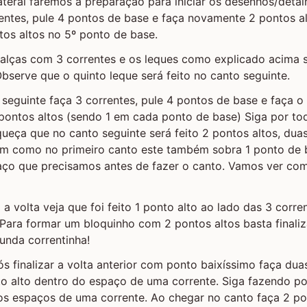
ateral faremos a preparação para iniciar os desenhos/detal
entes, pule 4 pontos de base e faça novamente 2 pontos al
tos altos no 5º ponto de base.
o alças com 3 correntes e os leques como explicado acima
bserve que o quinto leque será feito no canto seguinte.
l seguinte faça 3 correntes, pule 4 pontos de base e faça o
ontos altos (sendo 1 em cada ponto de base) Siga por tod
queça que no canto seguinte será feito 2 pontos altos, dua
sim como no primeiro canto este também sobra 1 ponto de 
ço que precisamos antes de fazer o canto. Vamos ver como
a volta veja que foi feito 1 ponto alto ao lado das 3 corr
a. Para formar um bloquinho com 2 pontos altos basta final
unda correntinha!
pós finalizar a volta anterior com ponto baixíssimo faça du
to alto dentro do espaço de uma corrente. Siga fazendo p
os espaços de uma corrente. Ao chegar no canto faça 2 po