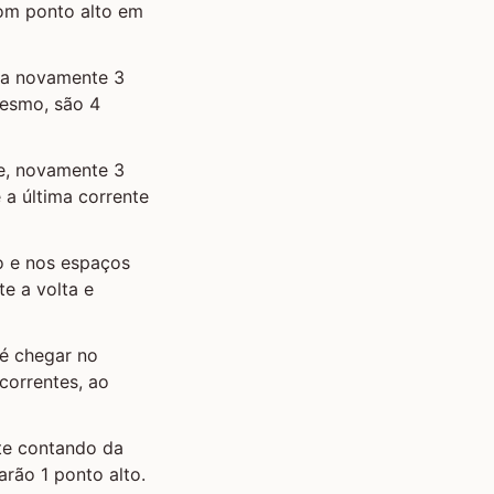
com ponto alto em
aça novamente 3
mesmo, são 4
te, novamente 3
é a última corrente
o e nos espaços
e a volta e
té chegar no
correntes, ao
nte contando da
rão 1 ponto alto.