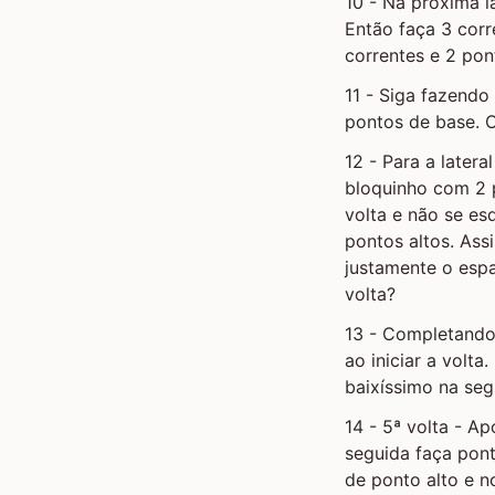
10 - Na próxima l
Então faça 3 corr
correntes e 2 pon
11 - Siga fazend
pontos de base. O
12 - Para a latera
bloquinho com 2 p
volta e não se es
pontos altos. As
justamente o espa
volta?
13 - Completando 
ao iniciar a volt
baixíssimo na seg
14 - 5ª volta - A
seguida faça pon
de ponto alto e n