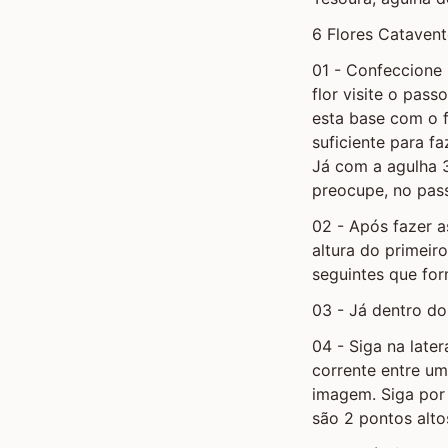
6 Flores Cataven
01 - Confeccione 
flor visite o pas
esta base com o f
suficiente para f
Já com a agulha 
preocupe, no pass
02 - Após fazer a
altura do primeir
seguintes que fo
03 - Já dentro do
04 - Siga na late
corrente entre u
imagem. Siga por 
são 2 pontos alto