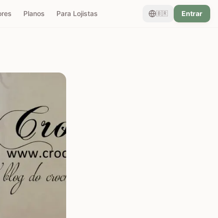
ores
Planos
Para Lojistas
Entrar
🇧🇷