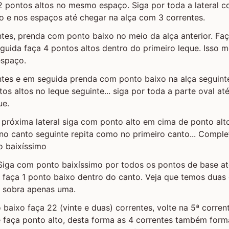
2 pontos altos no mesmo espaço. Siga por toda a lateral 
o e nos espaços até chegar na alça com 3 correntes.
ntes, prenda com ponto baixo no meio da alça anterior. F
guida faça 4 pontos altos dentro do primeiro leque. Isso 
espaço.
entes e em seguida prenda com ponto baixo na alça seguin
os altos no leque seguinte... siga por toda a parte oval at
ue.
próxima lateral siga com ponto alto em cima de ponto alt
no canto seguinte repita como no primeiro canto... Complet
o baixíssimo
- Siga com ponto baixíssimo por todos os pontos de base a
 faça 1 ponto baixo dentro do canto. Veja que temos duas 
o sobra apenas uma.
 baixo faça 22 (vinte e duas) correntes, volte na 5ª corre
e faça ponto alto, desta forma as 4 correntes também forma