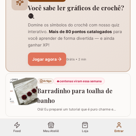
com um anel mágico ou uma argola de 10…
Você sabe ler gráficos de crochê?
🧶
Domine os símbolos do crochê com nosso quiz
interativo.
Mais de 80 pontos catalogados
para
você aprender de forma divertida — e ainda
ganhar XP!
Jogar agora
Grátis • 2 min
🔥
centenas viram essa semana
Artigo
Barradinho para toalha de
banho
Olá! Eu preparei um tutorial que é puro charme e
sofisticação para o seu banheiro. Hoje, eu vou te ensinar
como confeccionar um Barradinho para Toalha de
Banho ou Toalha de Rosto passo a passo. Esse
🔥
centenas viram essa semana
Artigo
Feed
Meu Ateliê
Loja
Entrar
trabalho transforma uma peça simples em um item de