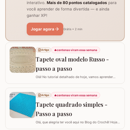
interativo.
Mais de 80 pontos catalogados
para
você aprender de forma divertida — e ainda
ganhar XP!
Jogar agora
Grátis • 2 min
🔥
centenas viram essa semana
Artigo
Tapete oval modelo Russo -
passo a passo
Olá! No tutorial detalhado de hoje, vamos aprender
como confeccionar este lindo TAPETE OVAL MODELO
RUSSO. Recentemente, postamos aqui no blog a versão
redonda deste modelo, e você pode conferir clicando
🔥
centenas viram essa semana
Artigo
AQUI. Este é um trabalho clássico que combina com
Tapete quadrado simples -
vários ambientes e é uma excelente…
Passo a passo
Olá, que alegria ter você aqui no Blog do Crochê! Hoje
preparei um tutorial completo para confeccionarmos