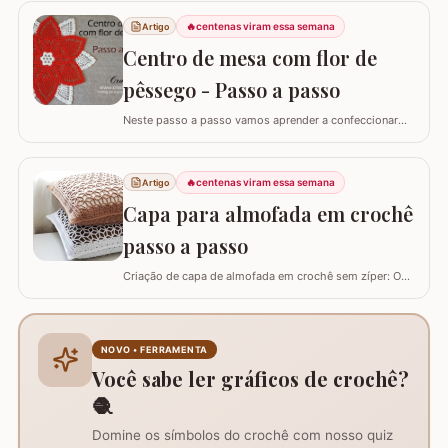
artesãos experientes ensina como criar uma peça
🔥
centenas viram essa semana
Artigo
versátil que pode ser utilizada como toalhinha de copa,
decoração de móveis ou até mesmo como aplicação
Centro de mesa com flor de
em…
pêssego - Passo a passo
Neste passo a passo vamos aprender a confeccionar
um centro de mesa com a FLOR DE PÊSSEGO. Optei por
utilizar esta flor sem relevo para que não atrapalhe se
precisar colocar algo em cima. Para este trabalho
🔥
centenas viram essa semana
Artigo
utilizei os fios Duna da Círculo S.A. Você pode utilizar os
Capa para almofada em crochê
fios Barroco maxcolor, Barroco…
passo a passo
Criação de capa de almofada em crochê sem zíper: O
tutorial ensina como fazer uma capa de 50cm x 50cm,
prática para lavar e versátil, usando crochê com fio de
algodão para um acabamento bonito e resistente.
Materiais necessários para o projeto: São
NOVO • FERRAMENTA
imprescindíveis fio de algodão nº6, agulha de…
Você sabe ler gráficos de crochê?
🧶
Domine os símbolos do crochê com nosso quiz