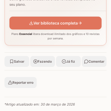
Coração - Tapete
seu plano.
montagem
Mosaico de corujas
Mosaico de barcos
GRÁFICO
GRÁFICO
GRÁFICO
Ver biblioteca completa
Plano
Essencial
libera download ilimitado dos gráficos e 10 revistas
por semana.
Salvar
Fazendo
Já fiz
Comentar
Reportar erro
*Artigo atualizado em:
30 de março de 2026