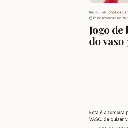
Início
›
🛁
Jogos de Ba
16 de fevereiro de 20
Jogo de 
do vaso 
Esta é a terceir
VASO. Se quiser v