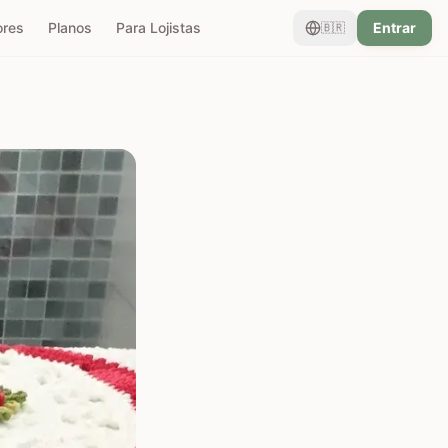
ores
Planos
Para Lojistas
Entrar
🇧🇷