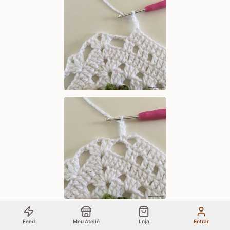
Feed
Meu Ateliê
Loja
Entrar