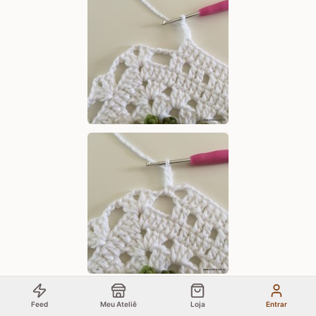
Feed
Meu Ateliê
Loja
Entrar