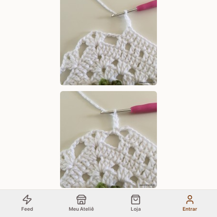
Feed
Meu Ateliê
Loja
Entrar