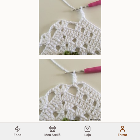
Feed
Meu Ateliê
Loja
Entrar