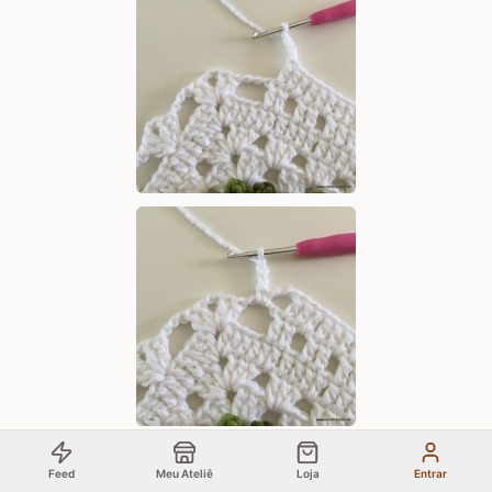
Feed
Meu Ateliê
Loja
Entrar