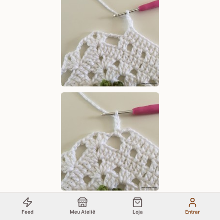
Feed
Meu Ateliê
Loja
Entrar