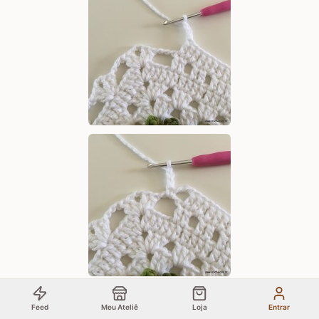
Feed
Meu Ateliê
Loja
Entrar