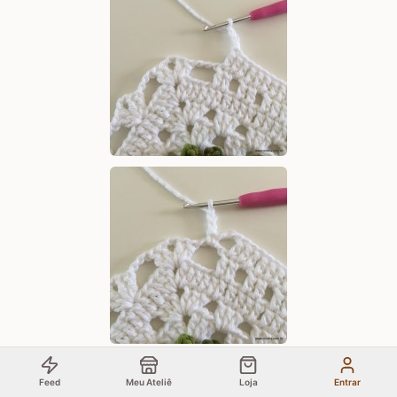
Feed
Meu Ateliê
Loja
Entrar