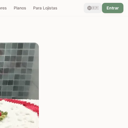
ores
Planos
Para Lojistas
Entrar
🇧🇷