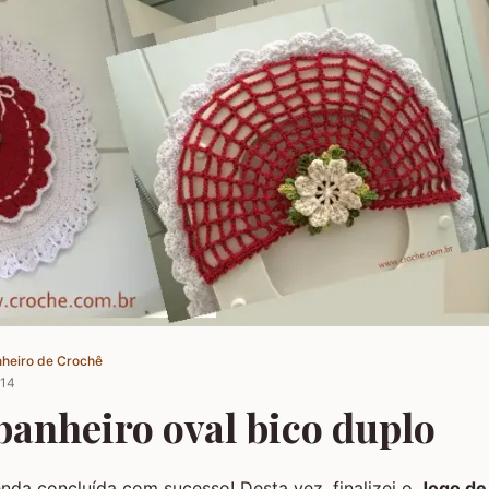
nheiro de Crochê
014
banheiro oval bico duplo
da concluída com sucesso! Desta vez, finalizei o
Jogo de