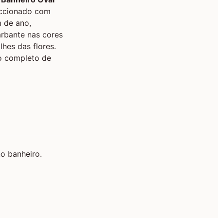
eccionado com
m de ano,
barbante nas cores
hes das flores.
o completo de
o banheiro.