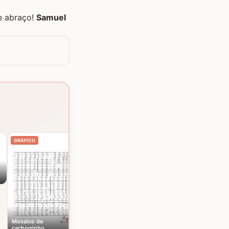
de abraço!
Samuel
Mosaico de elefantes
GRÁFICO
GRÁFICO
Mosaico de
cachorrinho