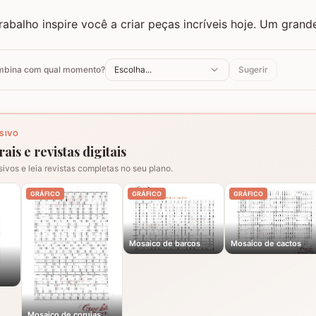
rabalho inspire você a criar peças incríveis hoje. Um gran
ombina com qual momento?
Escolha...
Sugerir
SIVO
ais e revistas digitais
sivos e leia revistas completas no seu plano.
GRÁFICO
GRÁFICO
GRÁFICO
Mosaico de barcos
Mosaico de cactos
Mosaico de corujas