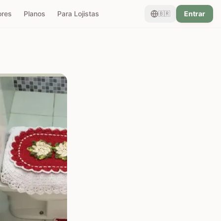
ores
Planos
Para Lojistas
Entrar
🇧🇷