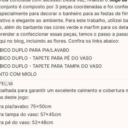
 conjunto é composto por 3 peças coordenadas e foi conf
pecialmente para decorar o banheiro para as festas de fi
stivo e elegante ao ambiente. Para este trabalho, utilizei 
, além do barbante nas cores verde e marfim para os detal
prender a confeccionar essas peças, temos o passo a pass
i no blog, incluindo as flores. Confira os links abaixo:
BICO DUPLO PARA PIA/LAVABO
BICO DUPLO - TAPETE PARA PÉ DO VASO
 BICO DUPLO - TAPETE PARA TAMPA DO VASO
NTO COM MIOLO
PEÇAS
balhada para garantir um excelente caimento e cobertura n
s deste jogo:
ara pia/lavabo: 75x50cm
ara tampa do vaso: 57x45cm
ara pé do vaso: 52x48cm