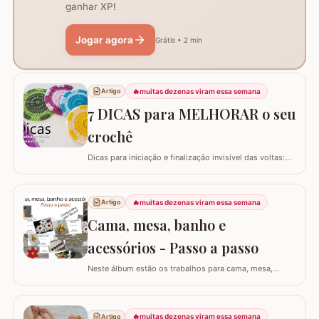
ganhar XP!
Jogar agora
Grátis • 2 min
🔥
muitas dezenas viram essa semana
Artigo
7 DICAS para MELHORAR o seu
crochê
Dicas para iniciação e finalização invisível das voltas:
Ajustar a tensão do fio e usar truques específicos
garante um acabamento quase imperceptível nas
iniciações e finalizações das voltas, resultando em um
🔥
muitas dezenas viram essa semana
Artigo
trabalho mais elegante. Variações de pontos com o
Cama, mesa, banho e
falso ponto alto: Experimentar…
acessórios - Passo a passo
Neste álbum estão os trabalhos para cama, mesa,
banho e acessórios. Para ver o passo a passo basta
clicar nas imagens! Trilhos/caminhos e centro de mesa
Sousplat Puxa-saco e porta-pano de prato Squares para
🔥
muitas dezenas viram essa semana
Artigo