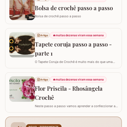
colcha de cama Outros Álbuns que temos no blog
Bolsa de crochê passo a passo
Bolsa de crochê passo a passo
🔥
muitas dezenas viram essa semana
Artigo
Tapete coruja passo a passo -
parte 1
O Tapete Coruja de Crochê é muito mais do que uma
peça utilitária; é um clássico que une a simbologia da
sabedoria com a delicadeza do feito à mão. Embora a
coruja real consiga girar o pescoço em 270°, a nossa
🔥
muitas dezenas viram essa semana
Artigo
versão em crochê é ainda mais versátil: podemos criá-
Flor Priscila - Rhosângela
la em todas as cores e estilos,…
Crochê
Neste passo a passo vamos aprender a confeccionar a
FLOR PRISCILA criada pela artesã Rhosângela. Para
conhecer, curtir e adquirir os trabalhos desta artesã
visite a página RHOSÂNGELA ARTES EM CROCHÊ e não
deixem de se inscrever em seu canal no YouTube –&gt;
NOVO • FERRAMENTA