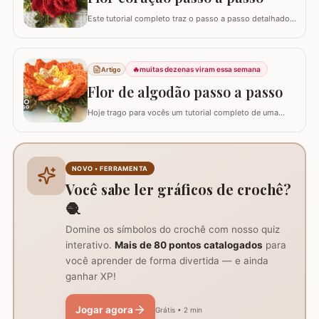
Este tutorial completo traz o passo a passo detalhado
para você confeccionar a Flor Coração, uma peça
exuberante e versátil para aplicar em seus trabalhos.
Este guia para iniciantes apresenta uma adaptação com
8 pétalas, garantindo um formato mais cheio e
🔥
muitas dezenas viram essa semana
Artigo
arredondado, ideal para tapetes, mantas e…
Flor de algodão passo a passo
Hoje trago para vocês um tutorial completo de uma
peça encantadora: a Flor de Algodão em crochê. Esta
flor possui 12 pétalas e uma base quadrada (square)
perfeitamente adaptada para facilitar a continuidade do
seu trabalho manual, seja em colchas, caminhos de
NOVO • FERRAMENTA
mesa ou tapetes. Vamos aprender com…
Você sabe ler gráficos de crochê?
🧶
Domine os símbolos do crochê com nosso quiz
interativo.
Mais de 80 pontos catalogados
para
você aprender de forma divertida — e ainda
ganhar XP!
Jogar agora
Grátis • 2 min