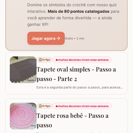
Domine os símbolos do crochê com nosso quiz
interativo.
Mais de 80 pontos catalogados
para
você aprender de forma divertida — e ainda
ganhar XP!
Jogar agora
Grátis • 2 min
🔥
muitas dezenas viram essa semana
Artigo
Tapete oval simples - Passo a
passo - Parte 2
Esta é a segunda parte do passo a passo, para acessar
o início do tapete visite o link abaixo: Tapete oval
simples - Parte 1 A lista de materiais é para fazer o
tapete completo. ATENÇÃO: Não autorizo PAP’s e
🔥
muitas dezenas viram essa semana
Artigo
videoaulas, sujeito a processo por direitos autorais. Lei
Tapete rosa bebê - Passo a
nº 9.610. Você pode utilizar o…
passo