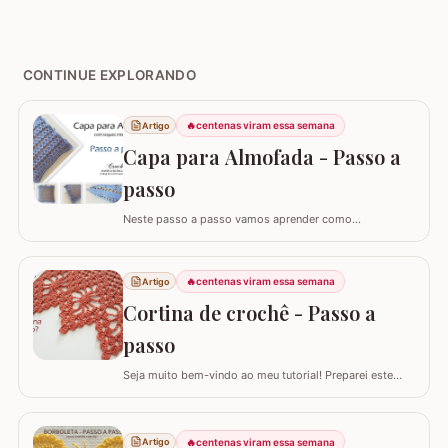
CONTINUE EXPLORANDO
🔥
centenas viram essa semana
Artigo
Capa para Almofada - Passo a
passo
Neste passo a passo vamos aprender como
confeccionar a CAPA PARA ALMOFADA com leques
intercalados. Fiz a capa para almofada de 40 x 40 e
seguindo o passo a passo você consegue adaptar para
🔥
centenas viram essa semana
Artigo
o tamanho desejado. Utilizei o fio Barroco Maxcolor da
Cortina de crochê - Passo a
Círculo S/A. Um fio extremamente macio por ser 100%…
passo
Seja muito bem-vindo ao meu tutorial! Preparei este
tutorial completo e detalhado para você confeccionar
uma peça versátil e encantadora. Hoje, vamos aprender
todos os passos para criar uma linda CORTINA DE
🔥
centenas viram essa semana
Artigo
CROCHÊ, um modelo clássico que também pode ser