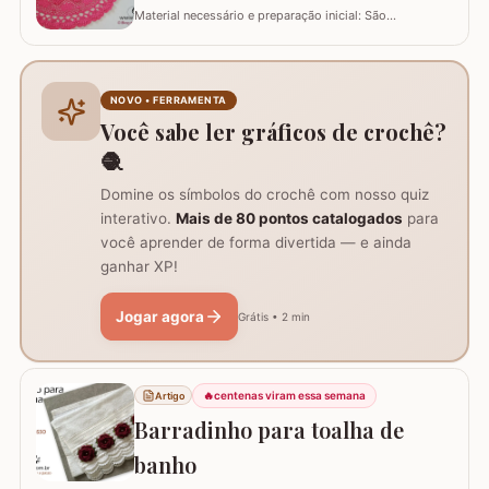
Material necessário e preparação inicial: São
necessários dois novelos de 400g e um de 200g do fio,
agulha de crochê 3.0mm, tesoura, agulha de tapeceiro,
além de um anel mágico para iniciar o trabalho. Início
do trabalho e formação do centro do tapete: Comece
NOVO • FERRAMENTA
com um anel mágico ou uma argola de 10…
Você sabe ler gráficos de crochê?
🧶
Domine os símbolos do crochê com nosso quiz
interativo.
Mais de 80 pontos catalogados
para
você aprender de forma divertida — e ainda
ganhar XP!
Jogar agora
Grátis • 2 min
🔥
centenas viram essa semana
Artigo
Barradinho para toalha de
banho