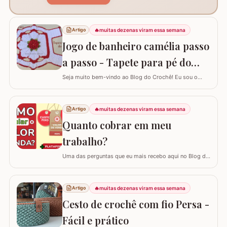
🔥
muitas dezenas viram essa semana
Artigo
Jogo de banheiro camélia passo
a passo - Tapete para pé do
vaso
Seja muito bem-vindo ao Blog do Crochê! Eu sou o
Samuel Ramos e hoje vamos aprender a confeccionar o
tapete camélia para o pé do vaso sanitário. Este passo
a passo foi elaborado com muito carinho para que você
🔥
muitas dezenas viram essa semana
Artigo
complete seu jogo de banheiro com perfeição. É uma
Quanto cobrar em meu
peça com encaixe preciso e um…
trabalho?
Uma das perguntas que eu mais recebo aqui no Blog do
Crochê, tanto de quem está começando quanto de
quem já tem estrada, é: "Samuel, quanto eu devo cobrar
pelas minhas peças?". Eu sei que muitas vezes o medo
🔥
muitas dezenas viram essa semana
Artigo
de cobrar o valor justo e não vender fala mais alto, mas
Cesto de crochê com fio Persa -
hoje eu quero te ajudar a mudar…
Fácil e prático