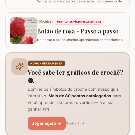
Vamos aprender passo a passo este lindo caminho de
mesa que fiz inspirado no trabalho da artesã Marli
Sauberlich Crochêt. Utilizei fio Duna e flor Camélia Fio
Duna Branco 8001 (4 novelos de 340m ou 8 de 140m)
🔥
centenas viram essa semana
Artigo
Fio Duna Vermelho 3542 (1 novelo de 340m) Fio Duna
Verde 9392 (apenas para as folhas)…
Botão de rosa - Passo a passo
No passo a passo anterior aprendemos confeccionar a
flor que compõe este ramo, agora vamos aprender
passo a passo este lindo botão de rosa em crochê. Este
botão aprendi com a amiga Ângela Prates Crochê do
grupo Viciadas em crochê. Fiz o passo a passo com
NOVO • FERRAMENTA
algumas poucas diferenças e também para auxil
Você sabe ler gráficos de crochê?
🧶
Domine os símbolos do crochê com nosso quiz
interativo.
Mais de 80 pontos catalogados
para
você aprender de forma divertida — e ainda
ganhar XP!
Jogar agora
Grátis • 2 min