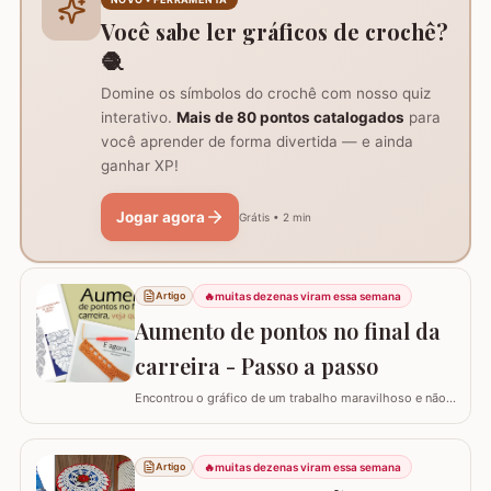
AQUI. Já temos disponível aqui no blog…
Você sabe ler gráficos de crochê?
🧶
Domine os símbolos do crochê com nosso quiz
interativo.
Mais de 80 pontos catalogados
para
você aprender de forma divertida — e ainda
ganhar XP!
Jogar agora
Grátis • 2 min
🔥
muitas dezenas viram essa semana
Artigo
Aumento de pontos no final da
carreira - Passo a passo
Encontrou o gráfico de um trabalho maravilhoso e não
está conseguindo fazer? Neste passo a passo vou
explicar de forma simples como interpretar o gráfico,
calcular a quantidade de correntes para iniciar um
🔥
muitas dezenas viram essa semana
Artigo
trabalho e aumentar a quantidade de pontos no início ou