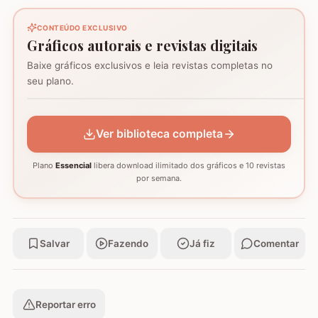
CONTEÚDO EXCLUSIVO
Gráficos autorais e revistas digitais
Baixe gráficos exclusivos e leia revistas completas no
Coração - Tapete
seu plano.
montagem
Mosaico de corujas
Mosaico de barcos
GRÁFICO
GRÁFICO
GRÁFICO
Ver biblioteca completa
Plano
Essencial
libera download ilimitado dos gráficos e 10 revistas
por semana.
Salvar
Fazendo
Já fiz
Comentar
Reportar erro