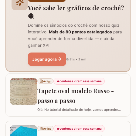
imprescindíveis fio de algodão nº6, agulha de…
Você sabe ler gráficos de crochê?
🧶
Domine os símbolos do crochê com nosso quiz
interativo.
Mais de 80 pontos catalogados
para
você aprender de forma divertida — e ainda
ganhar XP!
Jogar agora
Grátis • 2 min
🔥
centenas viram essa semana
Artigo
Tapete oval modelo Russo -
passo a passo
Olá! No tutorial detalhado de hoje, vamos aprender
como confeccionar este lindo TAPETE OVAL MODELO
RUSSO. Recentemente, postamos aqui no blog a versão
redonda deste modelo, e você pode conferir clicando
🔥
centenas viram essa semana
Artigo
AQUI. Este é um trabalho clássico que combina com