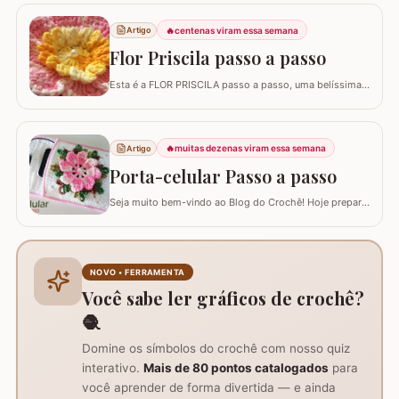
utilizando a técnica do ponto pipoca.
🔥
centenas viram essa semana
Artigo
Flor Priscila passo a passo
Esta é a FLOR PRISCILA passo a passo, uma belíssima
criação da artesã LUCIANA DE ASSUNÇÃO que
gentilmente nos presenteou com a possibilidade de
postar o passo a passo aqui. Uma flor que com certeza
vai valorizar seus trabalhos. Barbante barroco
🔥
muitas dezenas viram essa semana
Artigo
multicolor amarelo – 9368 Barbante barroco multicolor
Porta-celular Passo a passo
R
Seja muito bem-vindo ao Blog do Crochê! Hoje preparei
um tutorial completo de um acessório que é pura
praticidade: um PORTA-CELULAR em crochê. Além de
ser uma peça linda para guardar o aparelho e o
carregador dentro da bolsa, ele funciona como um
NOVO • FERRAMENTA
suporte inteligente na hora de carregar seu…
Você sabe ler gráficos de crochê?
🧶
Domine os símbolos do crochê com nosso quiz
interativo.
Mais de 80 pontos catalogados
para
você aprender de forma divertida — e ainda