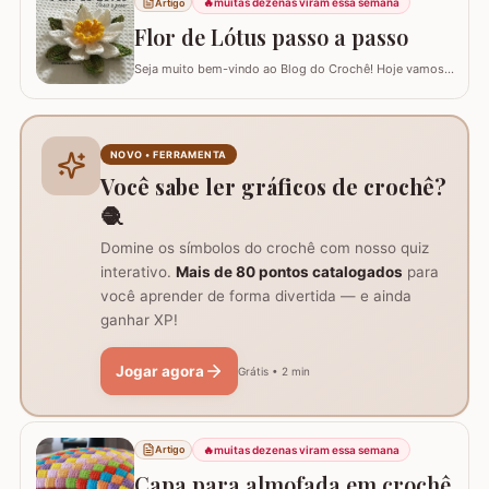
🔥
muitas dezenas viram essa semana
Artigo
materiais. Centro de mesa com flor de pêssego - Parte 1
Tamanho do trabalho pronto: 60 cm de…
Flor de Lótus passo a passo
Seja muito bem-vindo ao Blog do Crochê! Hoje vamos
aprender, através deste tutorial completo, como
confeccionar a belíssima Flor de Lótus em crochê. Este
passo a passo detalhado foi preparado para que você
crie uma peça volumosa e encantadora, perfeita para
NOVO • FERRAMENTA
trilhos de mesa, aplicações em tapetes ou…
Você sabe ler gráficos de crochê?
🧶
Domine os símbolos do crochê com nosso quiz
interativo.
Mais de 80 pontos catalogados
para
você aprender de forma divertida — e ainda
ganhar XP!
Jogar agora
Grátis • 2 min
🔥
muitas dezenas viram essa semana
Artigo
Capa para almofada em crochê