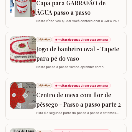
Capa para GARRAFÃO de
no final da carreira. (Link para…
ÁGUA passo a passo
Neste vídeo vou ajudar você confeccionar a CAPA PARA
GARRAFÃO de água. Um modelo que sempre faz
sucesso agora com passo a passo super detalhado.
Esta capa veste bem um GARRAFÃO de 20 l e você pode
🔥
muitas dezenas viram essa semana
Artigo
diminuir a quantidade de flores para fazer a capa para
Jogo de banheiro oval - Tapete
um garrafão menor, aliás, se o seu ponto for…
para pé do vaso
Neste passo a passo vamos aprender como
confeccionar o TAPETE PARA O PÉ DO VASO que
compõe o jogo de banheiro oval. Este jogo de banheiro
foi uma adaptação que fiz de um modelo de tapete e o
🔥
muitas dezenas viram essa semana
Artigo
passo a passo do TAPETE DO LAVABO já está
Centro de mesa com flor de
disponível aqui no blog, confira nos links abaixo! Jogo
de…
pêssego - Passo a passo parte 2
Esta é a segunda parte do passo a passo e estamos
confeccionando o centro de mesa com flor de pêssego.
Se está procurando o início do trabalho visite o link
abaixo onde também temos a lista completa de