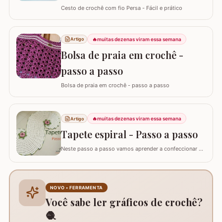
Cesto de crochê com fio Persa - Fácil e prático
🔥
muitas dezenas viram essa semana
Artigo
Bolsa de praia em crochê -
passo a passo
Bolsa de praia em crochê - passo a passo
🔥
muitas dezenas viram essa semana
Artigo
Tapete espiral - Passo a passo
Neste passo a passo vamos aprender a confeccionar o
TAPETE ESPIRAL. Um belíssimo trabalho que também
pode ser utilizado como trilho de mesa. Utilizei os fios
Barroco Maxcolor nº8 para o tapete e Barroco
multicolor para contorno, flores e folhas. Se for utilizar
NOVO • FERRAMENTA
como trilho de mesa aconselho um fio…
Você sabe ler gráficos de crochê?
🧶