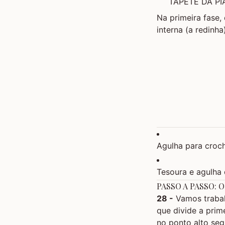
TAPETE DA PI
Na primeira fase,
interna (a redinha
Agulha para croc
Tesoura e agulha 
PASSO A PASSO: 
28 -
Vamos trabal
que divide a prim
no ponto alto seg