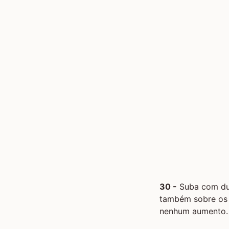
30 -
Suba com dua
também sobre os p
nenhum aumento. C