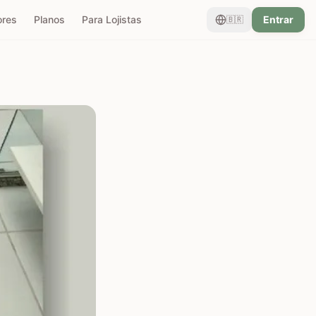
ores
Planos
Para Lojistas
Entrar
🇧🇷