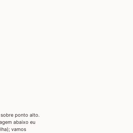
 sobre ponto alto.
magem abaixo eu
elha); vamos