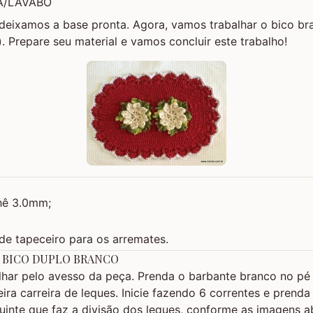
A/LAVABO
 deixamos a base pronta. Agora, vamos trabalhar o bico br
). Prepare seu material e vamos concluir este trabalho!
hê 3.0mm;
de tapeceiro para os arremates.
O BICO DUPLO BRANCO
har pelo avesso da peça. Prenda o barbante branco no pé 
eira carreira de leques. Inicie fazendo 6 correntes e pren
uinte que faz a divisão dos leques, conforme as imagens a