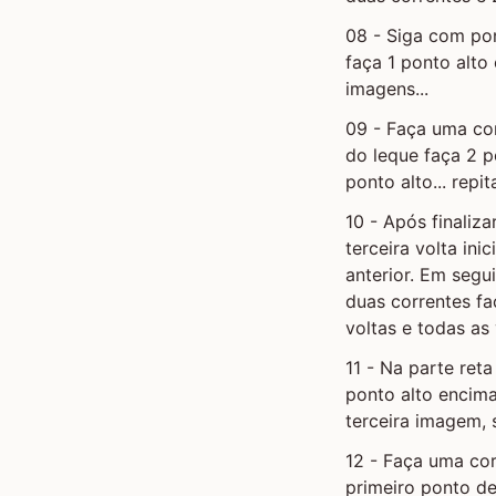
08 - Siga com po
faça 1 ponto alto
imagens...
09 - Faça uma cor
do leque faça 2 p
ponto alto... repi
10 - Após finaliz
terceira volta in
anterior. Em segu
duas correntes fa
voltas e todas as
11 - Na parte ret
ponto alto encim
terceira imagem, 
12 - Faça uma cor
primeiro ponto de