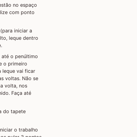
 estão no espaço
alize com ponto
(para iniciar a
to, leque dentro
.
a até o penúltimo
e o primeiro
leque vai ficar
s voltas. Não se
a volta, nos
hido. Faça até
a do tapete
iciar o trabalho
os pular 3 pontos