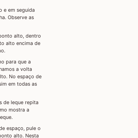
ço e em seguida
ha. Observe as
onto alto, dentro
to alto encima de
mo.
mo para que a
inamos a volta
alto. No espaço de
ssim em todas as
s de leque repita
omo mostra a
leque.
de espaço, pule o
onto alto. Nesta