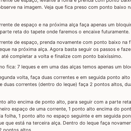
observe na imagem. Veja que fica preso com ponto baixo na
rrente de espaço e na próxima alça faça apenas um bloqu
a parte reta do tapete onde faremos o encaixe futuramente.
rrente de espaço, prenda novamente com ponto baixo na f
eque na próxima alça. Agora basta seguir os passos e faz
s até completar a volta e finalize com ponto baixíssimo.
mo fica: 7 leques e em uma das alças temos apenas um blo
segunda volta, faça duas correntes e em seguida ponto alt
e duas correntes (dentro do leque) faça 2 pontos altos, du
to alto encima de ponto alto, para seguir com a parte reta
meiro espaço de uma corrente, 1 ponto alto encima do pon
 folha, 1 ponto alto no espaço seguinte e em seguida pon
ue que está na terceira alça. Dentro do leque faça novamen
2 pontos altos.