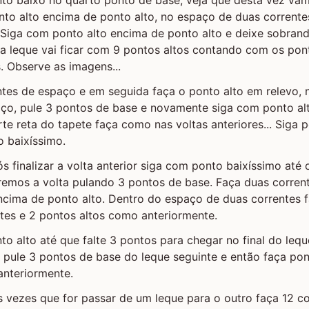
onto alto encima de ponto alto, no espaço de duas corrent
. Siga com ponto alto encima de ponto alto e deixe sobran
da leque vai ficar com 9 pontos altos contando com os po
. Observe as imagens...
ntes de espaço e em seguida faça o ponto alto em relevo,
aço, pule 3 pontos de base e novamente siga com ponto al
te reta do tapete faça como nas voltas anteriores... Siga p
o baixíssimo.
ós finalizar a volta anterior siga com ponto baixíssimo até
aremos a volta pulando 3 pontos de base. Faça duas corren
ncima de ponto alto. Dentro do espaço de duas correntes 
ntes e 2 pontos altos como anteriormente.
to alto até que falte 3 pontos para chegar no final do leq
, pule 3 pontos de base do leque seguinte e então faça po
anteriormente.
as vezes que for passar de um leque para o outro faça 12 c