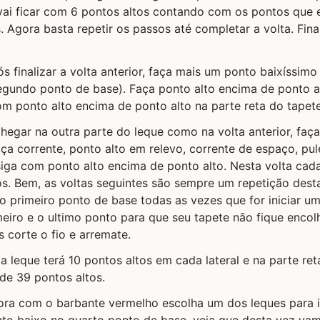
 vai ficar com 6 pontos altos contando com os pontos que
. Agora basta repetir os passos até completar a volta. Fin
ós finalizar a volta anterior, faça mais um ponto baixíssimo 
egundo ponto de base). Faça ponto alto encima de ponto al
om ponto alto encima de ponto alto na parte reta do tapete
chegar na outra parte do leque como na volta anterior, faç
ça corrente, ponto alto em relevo, corrente de espaço, pul
iga com ponto alto encima de ponto alto. Nesta volta cada 
s. Bem, as voltas seguintes são sempre um repetição desta
o primeiro ponto de base todas as vezes que for iniciar um
meiro e o ultimo ponto para que seu tapete não fique encol
s corte o fio e arremate.
a leque terá 10 pontos altos em cada lateral e na parte ret
de 39 pontos altos.
gora com o barbante vermelho escolha um dos leques para in
to baixo no quarto ponto de base, veja que desta vez vam