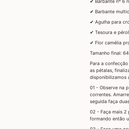
✔ Barbante nº 6 n
✔ Barbante multic
✔ Agulha para c
✔ Tesoura e péro
✔ Flor camélia p
Tamanho final: 6
Para a confecção 
as pétalas, finali
disponibilizamos 
01 - Observe na 
correntes. Amarr
seguida faça duas
02 - Faça mais 2 
formando então u
03 - Faça uma co