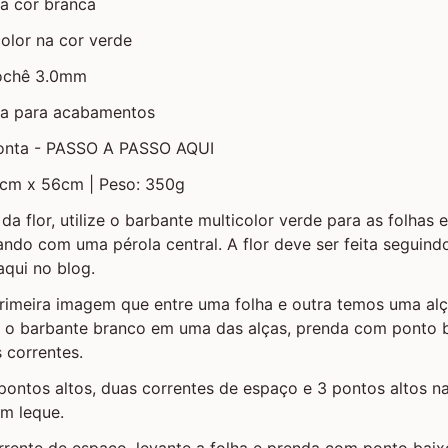
a cor branca
olor na cor verde
rochê 3.0mm
la para acabamentos
ronta - PASSO A PASSO AQUI
4cm x 56cm | Peso: 350g
da flor, utilize o barbante multicolor verde para as folhas
zando com uma pérola central. A flor deve ser feita seguindo
aqui no blog.
primeira imagem que entre uma folha e outra temos uma al
e o barbante branco em uma das alças, prenda com ponto 
 correntes.
pontos altos, duas correntes de espaço e 3 pontos altos 
m leque.
rrente de espaço, levante a folha e prenda com ponto bai