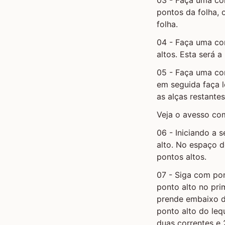
pontos da folha, 
folha.
04 - Faça uma co
altos. Esta será 
05 - Faça uma co
em seguida faça l
as alças restante
Veja o avesso co
06 - Iniciando a 
alto. No espaço d
pontos altos.
07 - Siga com pon
ponto alto no pri
prende embaixo da
ponto alto do leq
duas correntes e 