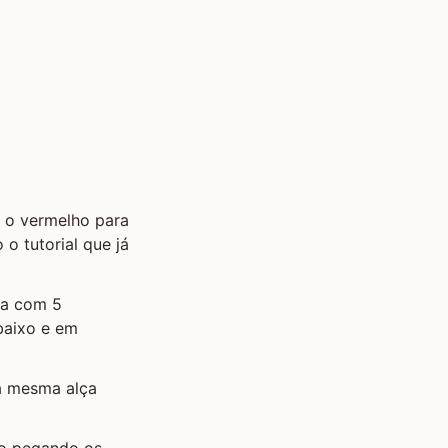
 e o vermelho para
 o tutorial que já
ça com 5
baixo e em
na mesma alça
xo pegando os