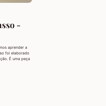
asso -
mos aprender a
so foi elaborado
ição. É uma peça