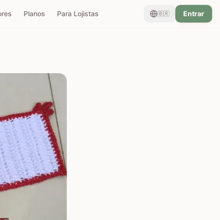
ores
Planos
Para Lojistas
Entrar
🇧🇷