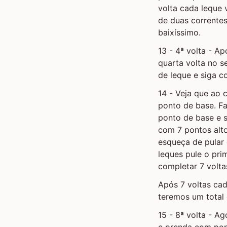
volta cada leque
de duas correntes
baixíssimo.
13 - 4ª volta - Ap
quarta volta no s
de leque e siga c
14 - Veja que ao 
ponto de base. Fa
ponto de base e s
com 7 pontos alto
esqueça de pular 
leques pule o pri
completar 7 volta
Após 7 voltas cad
teremos um total 
15 - 8ª volta - A
e prenda com pon