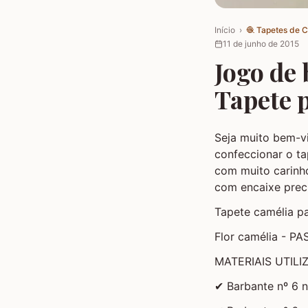
Início
›
🧶
Tapetes de 
11 de junho de 2015
Jogo de 
Tapete p
Seja muito bem-v
confeccionar o ta
com muito carinh
com encaixe prec
Tapete camélia p
Flor camélia - P
MATERIAIS UTILI
✔ Barbante nº 6 