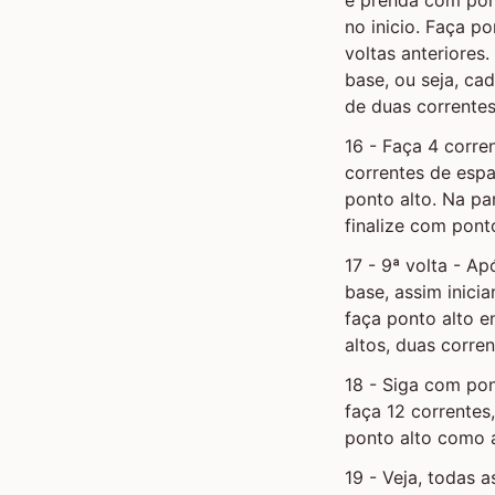
no inicio. Faça p
voltas anteriores
base, ou seja, ca
de duas correntes
16 - Faça 4 corre
correntes de esp
ponto alto. Na par
finalize com pont
17 - 9ª volta - Ap
base, assim inici
faça ponto alto e
altos, duas corre
18 - Siga com pon
faça 12 correntes
ponto alto como 
19 - Veja, todas 