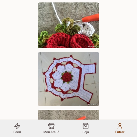
Feed
Meu Ateliê
Loja
Entrar