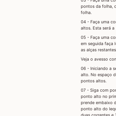
pontos da folha, 
folha.
04 - Faça uma co
altos. Esta será 
05 - Faça uma co
em seguida faça l
as alças restante
Veja o avesso co
06 - Iniciando a 
alto. No espaço d
pontos altos.
07 - Siga com pon
ponto alto no pri
prende embaixo da
ponto alto do leq
duas correntes e 