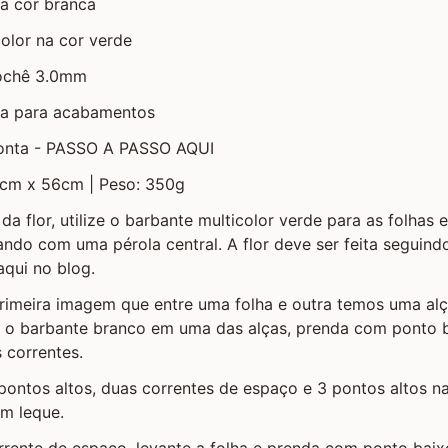
a cor branca
olor na cor verde
rochê 3.0mm
la para acabamentos
ronta - PASSO A PASSO AQUI
4cm x 56cm | Peso: 350g
da flor, utilize o barbante multicolor verde para as folhas
zando com uma pérola central. A flor deve ser feita seguindo
aqui no blog.
primeira imagem que entre uma folha e outra temos uma al
e o barbante branco em uma das alças, prenda com ponto 
 correntes.
pontos altos, duas correntes de espaço e 3 pontos altos 
m leque.
rrente de espaço, levante a folha e prenda com ponto bai