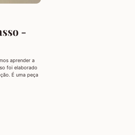
asso -
mos aprender a
so foi elaborado
ição. É uma peça