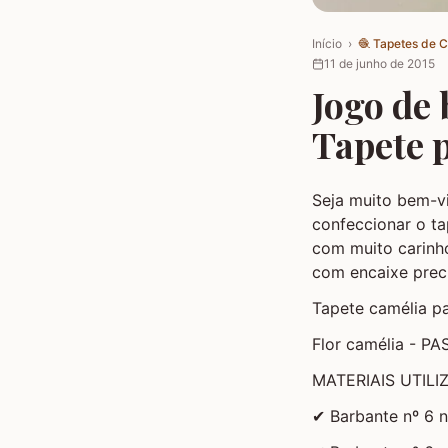
Início
›
🧶
Tapetes de 
11 de junho de 2015
Jogo de 
Tapete p
Seja muito bem-v
confeccionar o ta
com muito carinh
com encaixe prec
Tapete camélia p
Flor camélia - P
MATERIAIS UTILI
✔ Barbante nº 6 