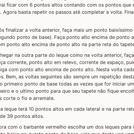
 vai ficar com 6 pontos altos contando com os pontos que
. Agora basta repetir os passos até completar a volta. Fin
ós finalizar a volta anterior, faça mais um ponto baixíssimo 
egundo ponto de base). Faça ponto alto encima de ponto al
om ponto alto encima de ponto alto na parte reta do tapete
chegar na outra parte do leque como na volta anterior, faç
ça corrente, ponto alto em relevo, corrente de espaço, pul
iga com ponto alto encima de ponto alto. Nesta volta cada 
s. Bem, as voltas seguintes são sempre um repetição desta
o primeiro ponto de base todas as vezes que for iniciar um
meiro e o ultimo ponto para que seu tapete não fique encol
s corte o fio e arremate.
a leque terá 10 pontos altos em cada lateral e na parte ret
de 39 pontos altos.
gora com o barbante vermelho escolha um dos leques para in
to baixo no quarto ponto de base, veja que desta vez vam