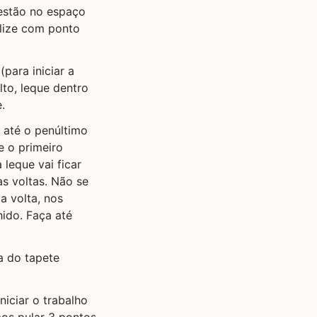
 estão no espaço
alize com ponto
(para iniciar a
to, leque dentro
.
a até o penúltimo
e o primeiro
leque vai ficar
s voltas. Não se
a volta, nos
hido. Faça até
a do tapete
iciar o trabalho
os pular 3 pontos