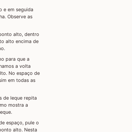
ço e em seguida
ha. Observe as
onto alto, dentro
to alto encima de
mo.
mo para que a
inamos a volta
alto. No espaço de
ssim em todas as
s de leque repita
omo mostra a
leque.
de espaço, pule o
onto alto. Nesta