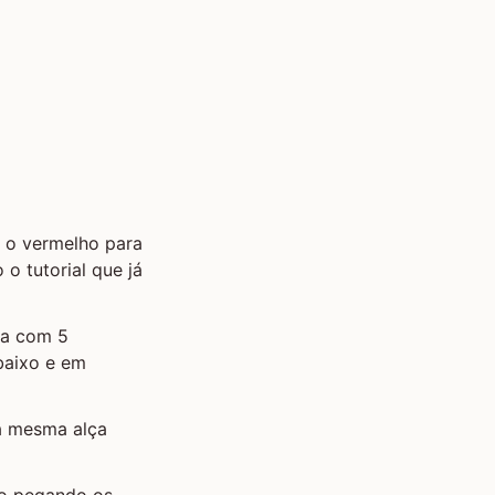
 e o vermelho para
 o tutorial que já
ça com 5
baixo e em
na mesma alça
xo pegando os