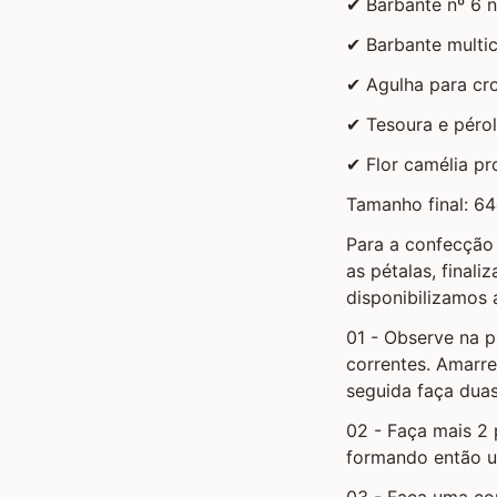
✔ Barbante nº 6 n
✔ Barbante multic
✔ Agulha para c
✔ Tesoura e péro
✔ Flor camélia p
Tamanho final: 6
Para a confecção 
as pétalas, finali
disponibilizamos 
01 - Observe na 
correntes. Amarr
seguida faça duas
02 - Faça mais 2 
formando então u
03 - Faça uma co