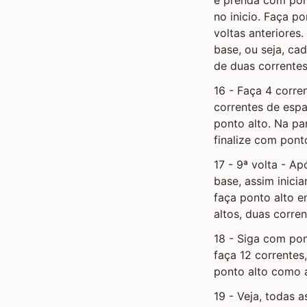
no inicio. Faça p
voltas anteriores
base, ou seja, ca
de duas correntes
16 - Faça 4 corre
correntes de esp
ponto alto. Na par
finalize com pont
17 - 9ª volta - Ap
base, assim inici
faça ponto alto e
altos, duas corre
18 - Siga com pon
faça 12 correntes
ponto alto como 
19 - Veja, todas 