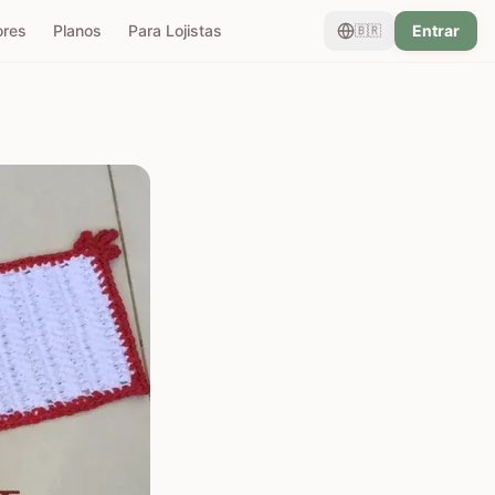
ores
Planos
Para Lojistas
Entrar
🇧🇷