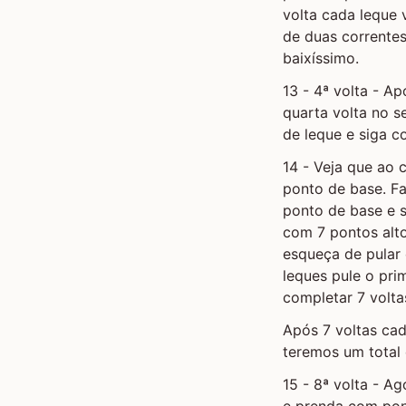
volta cada leque
de duas correntes
baixíssimo.
13 - 4ª volta - Ap
quarta volta no s
de leque e siga c
14 - Veja que ao 
ponto de base. Fa
ponto de base e s
com 7 pontos alto
esqueça de pular 
leques pule o pri
completar 7 volta
Após 7 voltas cad
teremos um total 
15 - 8ª volta - A
e prenda com pon