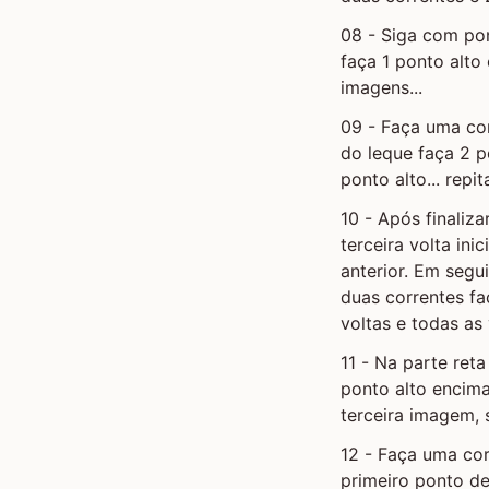
08 - Siga com po
faça 1 ponto alto
imagens...
09 - Faça uma cor
do leque faça 2 p
ponto alto... repi
10 - Após finaliz
terceira volta in
anterior. Em segu
duas correntes fa
voltas e todas as
11 - Na parte ret
ponto alto encim
terceira imagem, 
12 - Faça uma cor
primeiro ponto de