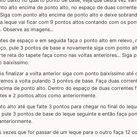
onto alto encima de ponto alto, no espaço de duas corrent
. Siga com ponto alto encima de ponto alto e deixe sobran
da leque vai ficar com 9 pontos altos contando com os po
. Observe as imagens...
ntes de espaço e em seguida faça o ponto alto em relevo,
aço, pule 3 pontos de base e novamente siga com ponto al
te reta do tapete faça como nas voltas anteriores... Siga p
o baixíssimo.
ós finalizar a volta anterior siga com ponto baixíssimo até
aremos a volta pulando 3 pontos de base. Faça duas corren
ncima de ponto alto. Dentro do espaço de duas correntes 
ntes e 2 pontos altos como anteriormente.
to alto até que falte 3 pontos para chegar no final do leq
, pule 3 pontos de base do leque seguinte e então faça po
anteriormente.
as vezes que for passar de um leque para o outro faça 12 c