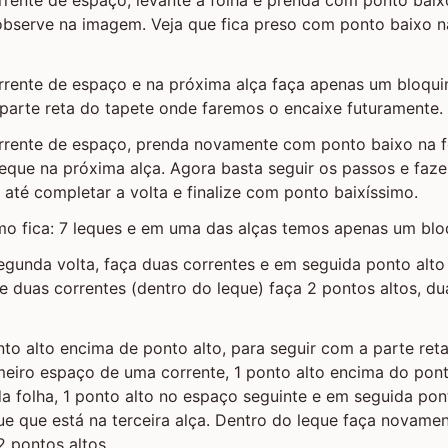
observe na imagem. Veja que fica preso com ponto baixo na
rrente de espaço e na próxima alça faça apenas um bloqu
a parte reta do tapete onde faremos o encaixe futuramente.
rrente de espaço, prenda novamente com ponto baixo na f
eque na próxima alça. Agora basta seguir os passos e faz
s até completar a volta e finalize com ponto baixíssimo.
mo fica: 7 leques e em uma das alças temos apenas um blo
segunda volta, faça duas correntes e em seguida ponto alt
e duas correntes (dentro do leque) faça 2 pontos altos, du
to alto encima de ponto alto, para seguir com a parte reta
meiro espaço de uma corrente, 1 ponto alto encima do pon
 folha, 1 ponto alto no espaço seguinte e em seguida pon
ue que está na terceira alça. Dentro do leque faça novamen
2 pontos altos.