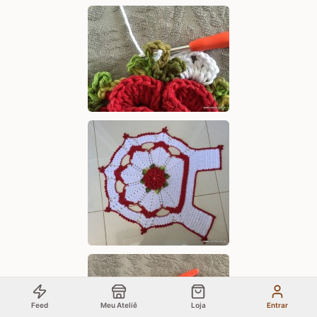
Feed
Meu Ateliê
Loja
Entrar