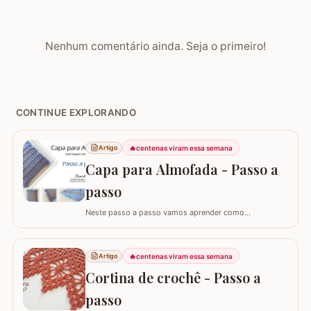
Nenhum comentário ainda. Seja o primeiro!
CONTINUE EXPLORANDO
🔥
centenas viram essa semana
Artigo
Capa para Almofada - Passo a
passo
Neste passo a passo vamos aprender como
confeccionar a CAPA PARA ALMOFADA com leques
intercalados. Fiz a capa para almofada de 40 x 40 e
seguindo o passo a passo você consegue adaptar para
🔥
centenas viram essa semana
Artigo
o tamanho desejado. Utilizei o fio Barroco Maxcolor da
Cortina de crochê - Passo a
Círculo S/A. Um fio extremamente macio por ser 100%…
passo