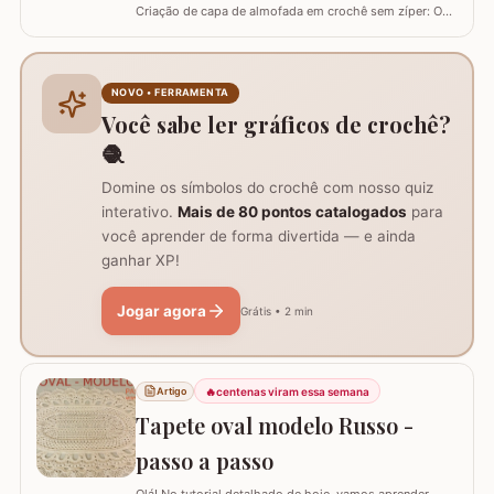
Criação de capa de almofada em crochê sem zíper: O
tutorial ensina como fazer uma capa de 50cm x 50cm,
prática para lavar e versátil, usando crochê com fio de
algodão para um acabamento bonito e resistente.
Materiais necessários para o projeto: São
NOVO • FERRAMENTA
imprescindíveis fio de algodão nº6, agulha de…
Você sabe ler gráficos de crochê?
🧶
Domine os símbolos do crochê com nosso quiz
interativo.
Mais de 80 pontos catalogados
para
você aprender de forma divertida — e ainda
ganhar XP!
Jogar agora
Grátis • 2 min
🔥
centenas viram essa semana
Artigo
Tapete oval modelo Russo -
passo a passo
Olá! No tutorial detalhado de hoje, vamos aprender