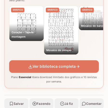
GRÁFICO
GRÁFICO
GRÁFICO
Mosaico de barcos
Coração - Tapete
montagem
Mosaico de corujas
Ver biblioteca completa
Plano
Essencial
libera download ilimitado dos gráficos e 10 revistas
por semana.
Salvar
Fazendo
Já fiz
Comentar